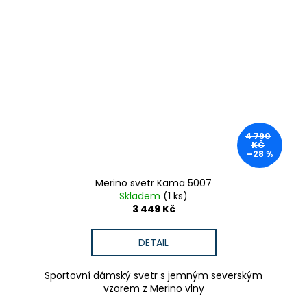
4 790
KČ
–28 %
Merino svetr Kama 5007
Skladem
(1 ks)
3 449 Kč
DETAIL
Sportovní dámský svetr s jemným severským
vzorem z Merino vlny