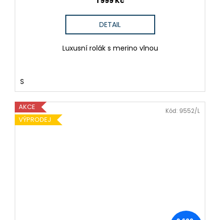
1 999 Kč
DETAIL
Luxusní rolák s merino vlnou
S
AKCE
Kód:
9552/L
VÝPRODEJ