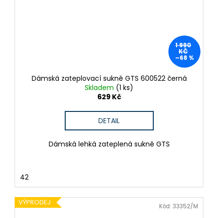
1 990
KČ
–68 %
Dámská zateplovací sukně GTS 600522 černá
Skladem
(1 ks)
629 Kč
DETAIL
Dámská lehká zateplená sukně GTS
42
VÝPRODEJ
Kód:
33352/M