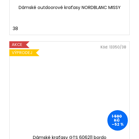
Dámské outdoorové kraťasy NORDBLANC MISSY
38
AKCE
Kód:
13350/38
VÝPRODEJ
1 590
KČ
–52 %
Dámské kraťasy GTS 606211 bordo