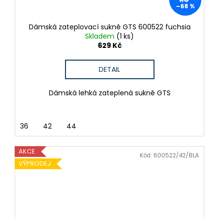
–68 %
Dámská zateplovací sukně GTS 600522 fuchsia
Skladem
(1 ks)
629 Kč
DETAIL
Dámská lehká zateplená sukně GTS
36
42
44
AKCE
Kód:
600522/42/BLA
VÝPRODEJ