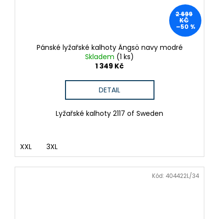
2 699
KČ
–50 %
Pánské lyžařské kalhoty Ängsö navy modré
Skladem
(1 ks)
1 349 Kč
DETAIL
Lyžařské kalhoty 2117 of Sweden
XXL
3XL
Kód:
404422L/34