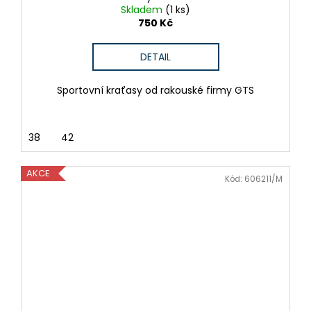
Skladem
(1 ks)
750 Kč
DETAIL
Sportovní kraťasy od rakouské firmy GTS
38
42
AKCE
Kód:
606211/M