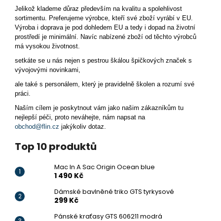
Jelikož klademe důraz především na kvalitu a spolehlivost
sortimentu. Preferujeme výrobce, kteří své zboží vyrábí v EU.
Výroba i doprava je pod dohledem EU a tedy i dopad na životní
prostředí je minimální. Navíc nabízené zboží od těchto výrobců
má vysokou životnost.
setkáte se u nás nejen s pestrou škálou špičkových značek s
vývojovými novinkami,
ale také s personálem, který je pravidelně školen a rozumí své
práci.
Naším cílem je poskytnout vám jako našim zákazníkům tu
nejlepší péči, proto neváhejte, nám napsat na
obchod@flin.cz
jakýkoliv dotaz.
Top 10 produktů
Mac In A Sac Origin Ocean blue
1 490 Kč
Dámské bavlněné triko GTS tyrkysové
299 Kč
Pánské kraťasy GTS 606211 modrá