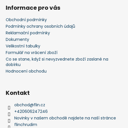
á
Informace pro vás
p
a
Obchodní podmínky
t
Podmínky ochrany osobních údajů
í
Reklamační podmínky
Dokumenty
Velikostní tabulky
Formulář na vrácení zboží
Co se stane, když si nevyzvednete zboží zaslané na
dobírku
Hodnocení obchodu
Kontakt
obchod
@
flin.cz
+420606247246
Novinky v našem obchodě najdete na naší stránce
flinchrudim