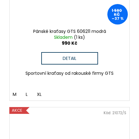
1 590
KČ
–37 %
Pánské kraťasy GTS 606211 modrá
Skladem
(1 ks)
990 Kč
DETAIL
Sportovní kraťasy od rakouské firmy GTS
M
L
XL
AKCE
Kód:
21072/S