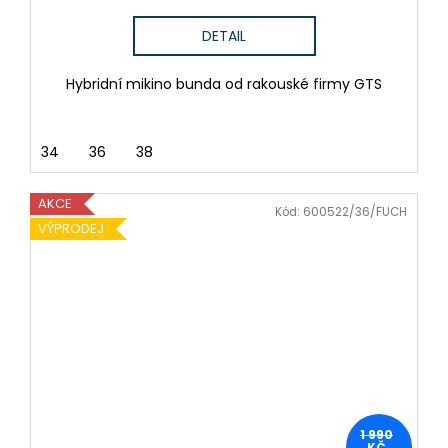
DETAIL
Hybridní mikino bunda od rakouské firmy GTS
34
36
38
AKCE
Kód:
600522/36/FUCH
VÝPRODEJ
1 990
KČ