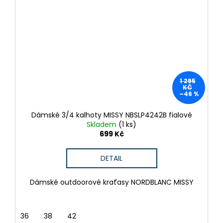
e
a
m
j
í
o
t
b
?
c
1 295
KČ
h
–46 %
o
Dámské 3/4 kalhoty MISSY NBSLP4242B fialové
HLEDAT
Skladem
(1 ks)
d
699 Kč
ě
D
DETAIL
o
p
Dámské outdoorové kraťasy NORDBLANC MISSY
o
r
u
36
38
42