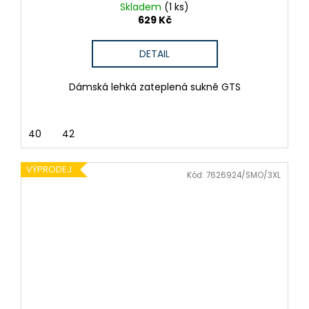
Skladem
(1 ks)
629 Kč
DETAIL
Dámská lehká zateplená sukně GTS
40
42
VÝPRODEJ
Kód:
7626924/SMO/3XL