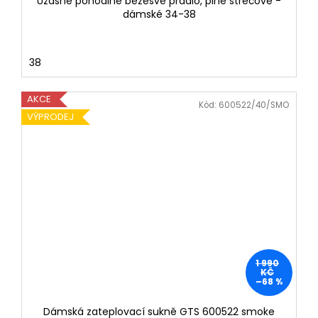
Úžasně pohodlné bezešvé prádlo, plně strečové -
dámské 34-38
38
AKCE
Kód:
600522/40/SMO
VÝPRODEJ
1 990
KČ
–68 %
Dámská zateplovací sukně GTS 600522 smoke