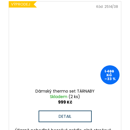
VÝPRODEJ
Kód:
2514/38
1 499
KČ
–33 %
Dámský thermo set TÄRNABY
Skladem
(2 ks)
999 Kč
DETAIL