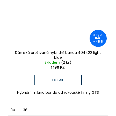
2 190
KČ
–45 %
Dámská prošívaná hybridní bunda 404422 light
blue
Skladem
(2 ks)
1 190 Kč
DETAIL
Hybridní mikino bunda od rakouské firmy GTS
34
36