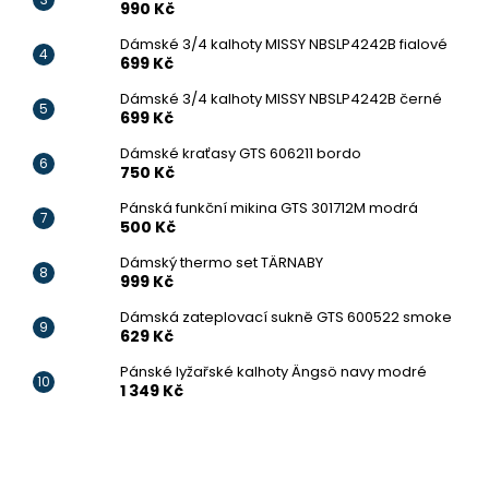
990 Kč
Dámské 3/4 kalhoty MISSY NBSLP4242B fialové
699 Kč
Dámské 3/4 kalhoty MISSY NBSLP4242B černé
699 Kč
Dámské kraťasy GTS 606211 bordo
750 Kč
Pánská funkční mikina GTS 301712M modrá
500 Kč
Dámský thermo set TÄRNABY
999 Kč
Dámská zateplovací sukně GTS 600522 smoke
629 Kč
Pánské lyžařské kalhoty Ängsö navy modré
1 349 Kč