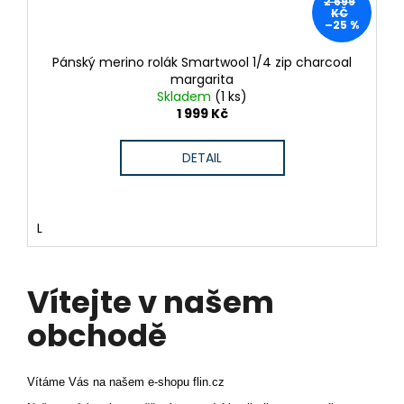
2 699
KČ
–25 %
Pánský merino rolák Smartwool 1/4 zip charcoal
margarita
Skladem
(1 ks)
1 999 Kč
DETAIL
L
Vítejte v našem
obchodě
Vítáme Vás na našem e-shopu flin.cz