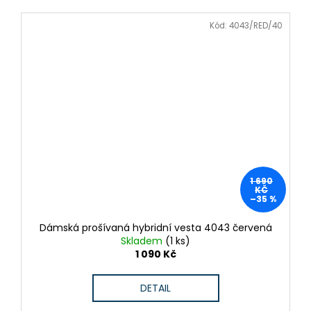
Kód:
4043/RED/40
1 690
KČ
–35 %
Dámská prošívaná hybridní vesta 4043 červená
Skladem
(1 ks)
1 090 Kč
DETAIL