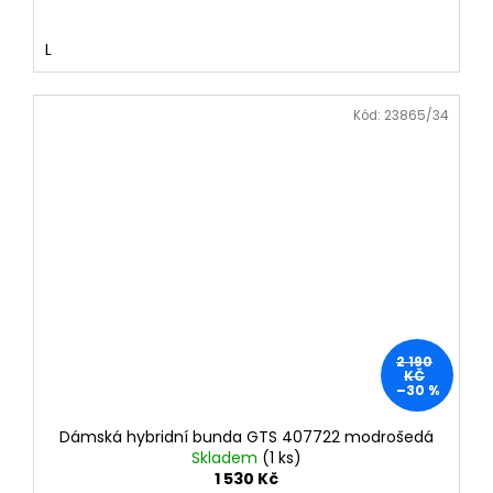
L
Kód:
23865/34
2 190
KČ
–30 %
Dámská hybridní bunda GTS 407722 modrošedá
Skladem
(1 ks)
1 530 Kč