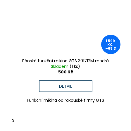
1 599
KČ
–68 %
Pánská funkční mikina GTS 301712M modrá
Skladem
(1 ks)
500 Kč
DETAIL
Funkční mikina od rakouské firmy GTS
S