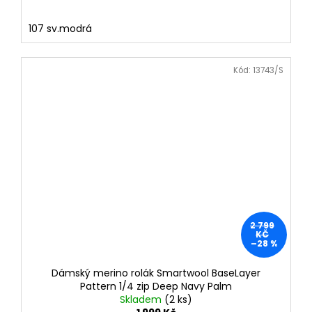
107 sv.modrá
Kód:
13743/S
2 799
KČ
–28 %
Dámský merino rolák Smartwool BaseLayer
Pattern 1/4 zip Deep Navy Palm
Skladem
(2 ks)