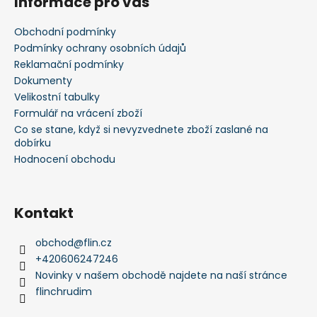
Informace pro vás
p
a
Obchodní podmínky
t
Podmínky ochrany osobních údajů
í
Reklamační podmínky
Dokumenty
Velikostní tabulky
Formulář na vrácení zboží
Co se stane, když si nevyzvednete zboží zaslané na
dobírku
Hodnocení obchodu
Kontakt
obchod
@
flin.cz
+420606247246
Novinky v našem obchodě najdete na naší stránce
flinchrudim