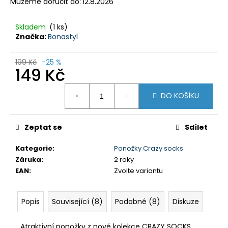
č
Můžeme doručit do:
12.8.2026
u
j
Skladem
(1 ks)
e
Značka:
Bonastyl
m
e
199 Kč
–25 %
149 Kč
DÁMSKÁ
Měrná
ZATEPLOVACÍ
DO KOŠÍKU
cena:
SUKNĚ
GTS
600522
Zeptat se
Sdílet
SMOKE
629
Kategorie
:
Ponožky Crazy socks
Kč
Záruka
:
2 roky
Původně:
1
EAN
:
Zvolte variantu
990
Kč
Popis
Související (8)
Podobné (8)
Diskuze
Atraktivní ponožky z nové kolekce CRAZY SOCKS.