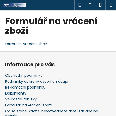
K
Přejít
Hledat
Náku
M
Přihlášen
na
o
obsah
Zpět
Zpět
košík
š
Formulář na vrácení
í
C
zboží
k
o
p
formular-vraceni-zbozi
o
Z
t
á
ř
Informace pro vás
p
e
a
b
Obchodní podmínky
t
u
Podmínky ochrany osobních údajů
í
Reklamační podmínky
j
Dokumenty
e
Velikostní tabulky
t
Formulář na vrácení zboží
e
Co se stane, když si nevyzvednete zboží zaslané na
n
dobírku