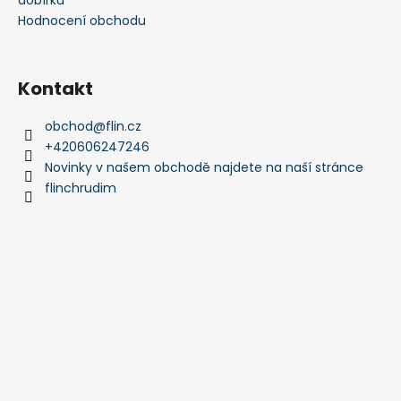
a
Hodnocení obchodu
j
í
Kontakt
t
?
obchod
@
flin.cz
+420606247246
Novinky v našem obchodě najdete na naší stránce
flinchrudim
HLEDAT
D
o
p
o
r
u