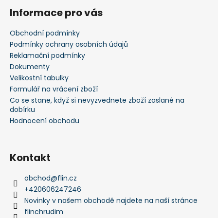
á
Informace pro vás
p
a
Obchodní podmínky
t
Podmínky ochrany osobních údajů
í
Reklamační podmínky
Dokumenty
Velikostní tabulky
Formulář na vrácení zboží
Co se stane, když si nevyzvednete zboží zaslané na
dobírku
Hodnocení obchodu
Kontakt
obchod
@
flin.cz
+420606247246
Novinky v našem obchodě najdete na naší stránce
flinchrudim