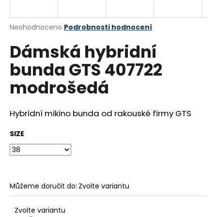
a
j
Průměrné
Neohodnoceno
Podrobnosti hodnocení
í
hodnocení
Dámská hybridní
produktu
t
je
?
bunda GTS 407722
0,0
z
modrošedá
5
hvězdiček.
Hybridní mikino bunda od rakouské firmy GTS
HLEDAT
SIZE
D
o
p
o
Můžeme doručit do:
Zvolte variantu
r
u
Zvolte variantu