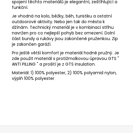
spojení těchto materiálů je elegantní, zeštíhlující a
funkční.
Je vhodná na kolo, běžky, běh, turistiku a ostatní
outdoorové aktivity. Nebo jen tak do města k
džínám. Technický materiál je v kombinaci střihu
navržen pro co nejlepší pohyb bez omezení. Dolní
část bundy a rukávy jsou zakončené pruženkou. Zip
je zakončen garáží.
Pro ještě větší komfort je materiál hodně pružný. Je
zde použit materiál s protižmolkovou úpravou GTS "
ANTI PILLING " a prošití je z GTS insulation.
Materiál: 1) 100% polyester, 2) 100% polyamid nylon,
výplň 100% polyester
Z