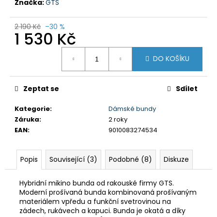
č
Značka:
GTS
u
j
2 190 Kč
–30 %
e
1 530 Kč
m
Měrná
e
DO KOŠÍKU
cena:
PÁNSKÉ
Zeptat se
Sdílet
KRAŤASY
GTS
606211
Kategorie
:
Dámské bundy
MODRÁ
Záruka
:
2 roky
990
EAN
:
9010083274534
Kč
Původně:
1
Popis
Související (3)
Podobné (8)
Diskuze
590
Kč
Hybridní mikino bunda od rakouské firmy GTS.
Moderní prošívaná bunda kombinovaná prošívaným
materiálem vpředu a funkční svetrovinou na
zádech, rukávech a kapuci. Bunda je okatá a díky