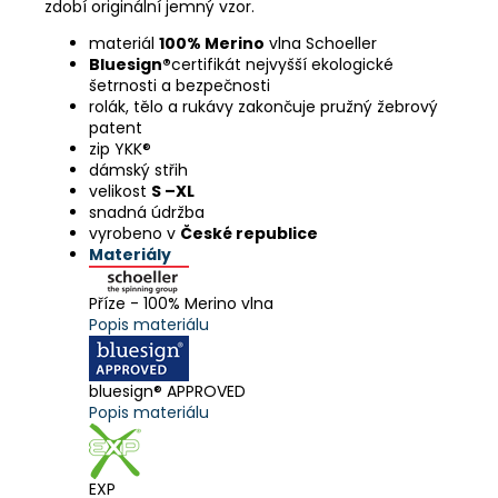
zdobí originální jemný vzor.
materiál
100% Merino
vlna Schoeller
Bluesign®
certifikát nejvyšší ekologické
šetrnosti a bezpečnosti
rolák, tělo a rukávy zakončuje pružný žebrový
patent
zip YKK®
dámský střih
velikost
S –XL
snadná údržba
vyrobeno v
České republice
Materiály
Příze - 100% Merino vlna
Popis materiálu
bluesign® APPROVED
Popis materiálu
EXP