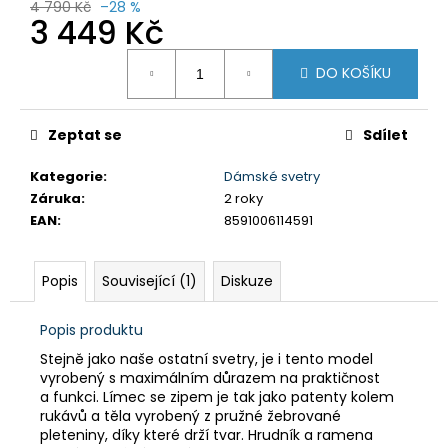
č
4 790 Kč
–28 %
3 449 Kč
u
j
Měrná
e
DO KOŠÍKU
cena:
m
e
Zeptat se
Sdílet
DÁMSKÉ
Kategorie
:
Dámské svetry
KRAŤASY
Záruka
:
2 roky
GTS
EAN
:
8591006114591
606211
BORDO
750
Popis
Související (1)
Diskuze
Kč
Původně:
1
Popis produktu
590
Kč
Stejně jako naše ostatní svetry, je i tento model
vyrobený s maximálním důrazem na praktičnost
a funkci. Límec se zipem je tak jako patenty kolem
rukávů a těla vyrobený z pružné žebrované
pleteniny, díky které drží tvar. Hrudník a ramena