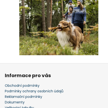
Z
á
Informace pro vás
p
a
Obchodní podmínky
t
Podmínky ochrany osobních údajů
í
Reklamační podmínky
Dokumenty
Velikostní tabulky