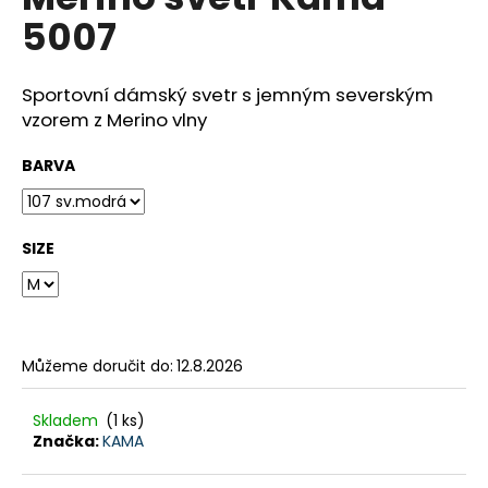
je
a
5007
0,0
z
j
5
í
hvězdiček.
Sportovní dámský svetr s jemným severským
t
vzorem z Merino vlny
?
BARVA
SIZE
HLEDAT
D
Můžeme doručit do:
12.8.2026
o
p
o
Skladem
(1 ks)
r
Značka:
KAMA
u