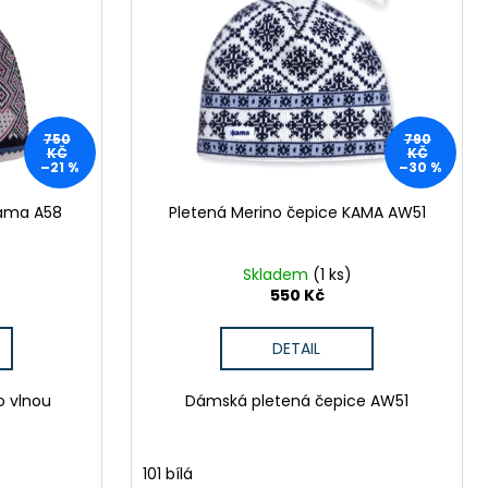
Y GTS 606211 MODRÁ
 Kč
750
790
KČ
KČ
–21 %
–30 %
Kama A58
Pletená Merino čepice KAMA AW51
Skladem
(1 ks)
550 Kč
DETAIL
o vlnou
Dámská pletená čepice AW51
101 bílá