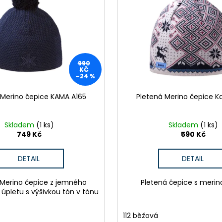
DÁMSKÉ BAVLNĚNÉ TRIKO GTS
PÁNSKÉ KRAŤAS
TYRKYSOVÉ
990 Kč
299 Kč
Původně:
1 590
Původně:
349 Kč
990
KČ
–24 %
 Merino čepice KAMA A165
Pletená Merino čepice 
Skladem
(1 ks)
Skladem
(1 ks)
749 Kč
590 Kč
DETAIL
DETAIL
 Merino čepice z jemného
Pletená čepice s merin
 úpletu s výšivkou tón v tónu
112 běžová