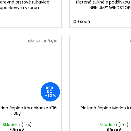
arevné prstové rukavice
Pletená sukně s podšívko
copánkovým vzorem
INFINIUM™ WINDSTOP
109 šedá
Kód:
34080/M/101
890
KČ
–33 %
erino čepice Kamakadze K36
Pletená čepice Merino 
25y
Skladem
(1 ks)
Skladem
(1 ks)
590 Kč
690 Kč