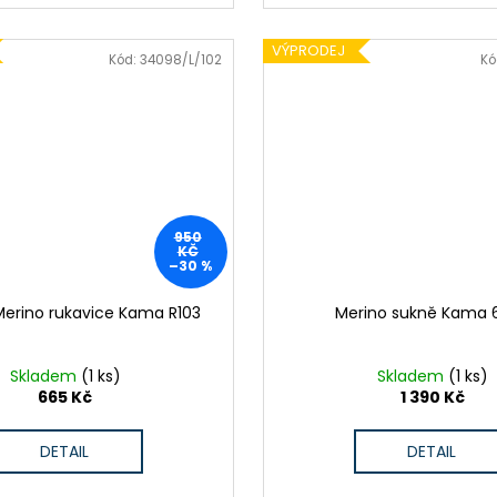
VÝPRODEJ
Kód:
34098/L/102
Kó
950
KČ
–30 %
Merino rukavice Kama R103
Merino sukně Kama 
Skladem
(1 ks)
Skladem
(1 ks)
665 Kč
1 390 Kč
DETAIL
DETAIL