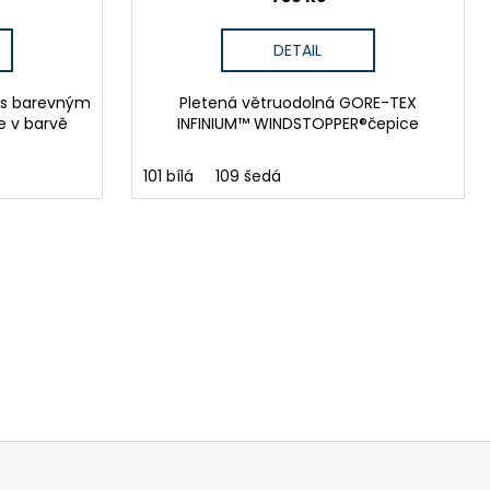
DETAIL
y s barevným
Pletená větruodolná GORE-TEX
 v barvě
INFINIUM™ WINDSTOPPER®čepice
101 bílá
109 šedá