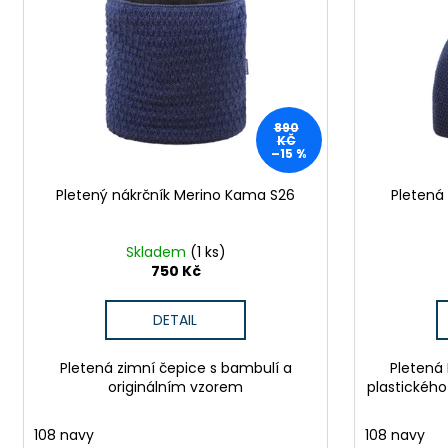
MAC IN A SAC ORIGIN OCEAN BLUE
p
i
1 490 Kč
r
s
Původně:
1 590 Kč
o
p
d
r
u
o
890
k
KČ
d
–15 %
t
u
ů
Pletený nákrčník Merino Kama S26
Pletená
k
t
ů
Skladem
(1 ks)
750 Kč
DETAIL
Pletená zimní čepice s bambulí a
Pletená
originálním vzorem
plastického
108 navy
108 navy