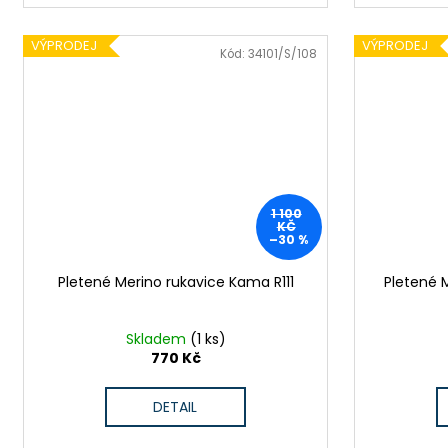
VÝPRODEJ
VÝPRODEJ
Kód:
34101/S/108
1 100
KČ
–30 %
Pletené Merino rukavice Kama R111
Pletené 
Skladem
(1 ks)
770 Kč
DETAIL