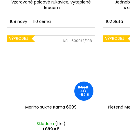
Vzorované palcové rukavice, vyteplené
Jednob
fleecem
s 
108 navy
110 černá
102 žlutá
VÝPRODEJ
VÝPRODEJ
Kód:
6009/S/108
3 590
KČ
–52 %
Merino sukně Kama 6009
Pletená M
Skladem
(1 ks)
1 699 Kč