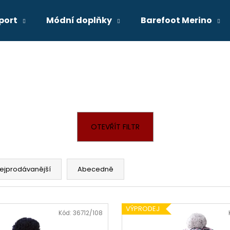
port
Módní doplňky
Barefoot Merino
Co potřebujete najít?
HLEDAT
OTEVŘÍT FILTR
Doporučujeme
ejprodávanější
Abecedně
VÝPRODEJ
Kód:
36712/108