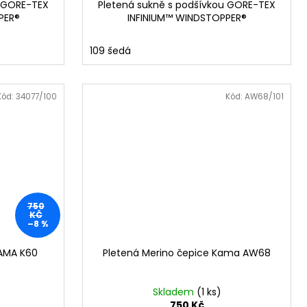
u GORE-TEX
Pletená sukně s podšívkou GORE-TEX
PER®
INFINIUM™ WINDSTOPPER®
109 šedá
Kód:
34077/100
Kód:
AW68/101
750
KČ
–8 %
KAMA K60
Pletená Merino čepice Kama AW68
Skladem
(1 ks)
750 Kč