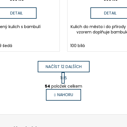
DETAIL
DETAIL
tený kulich s bambulí
Kulich do města i do přírod
vzorem doplňuje bambule
9 šedá
100 bílá
NAČÍST 12 DALŠÍCH
S
1
5
t
O
r
54
položek celkem
v
á
NAHORU
l
n
k
á
o
d
v
a
á
c
n