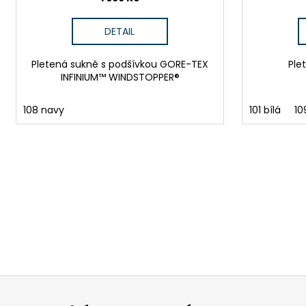
DETAIL
Pletená sukně s podšívkou GORE-TEX
Ple
INFINIUM™ WINDSTOPPER®
108 navy
101 bílá
10
Z
á