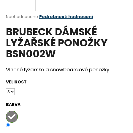
a
j
Průměrné
Neohodnoceno
Podrobnosti hodnocení
í
hodnocení
BRUBECK DÁMSKÉ
produktu
t
je
?
LYŽAŘSKÉ PONOŽKY
0,0
z
BSN002W
5
hvězdiček.
Vlněné lyžařské a snowboardové ponožky
HLEDAT
VELIKOST
D
o
BARVA
p
o
r
u