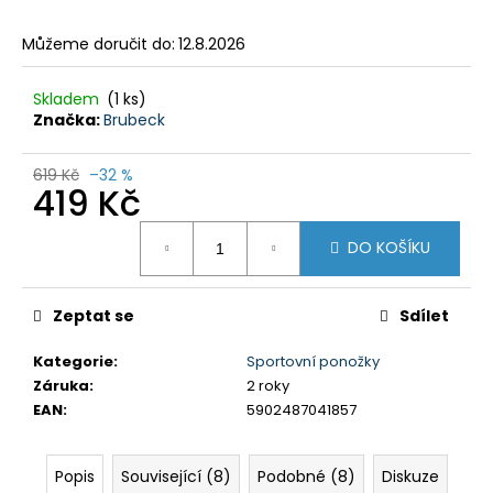
č
u
Můžeme doručit do:
12.8.2026
j
e
m
Skladem
(1 ks)
Značka:
Brubeck
e
619 Kč
–32 %
DÁMSKÝ
419 Kč
THERMO
SET
Měrná
TÄRNABY
DO KOŠÍKU
cena:
999
Kč
Původně:
Zeptat se
Sdílet
1
499
Kategorie
:
Sportovní ponožky
Kč
Záruka
:
2 roky
EAN
:
5902487041857
Popis
Související (8)
Podobné (8)
Diskuze