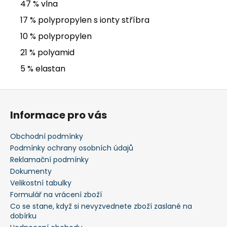
47 % vlna
17 % polypropylen s ionty stříbra
10 % polypropylen
21 % polyamid
5 % elastan
Z
á
Informace pro vás
p
a
Obchodní podmínky
t
Podmínky ochrany osobních údajů
í
Reklamační podmínky
Dokumenty
Velikostní tabulky
Formulář na vrácení zboží
Co se stane, když si nevyzvednete zboží zaslané na
dobírku