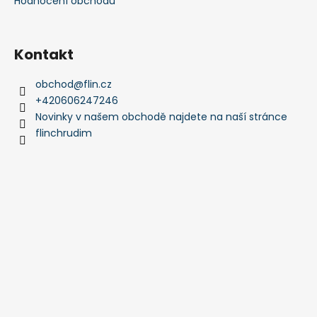
Hodnocení obchodu
Kontakt
obchod
@
flin.cz
+420606247246
Novinky v našem obchodě najdete na naší stránce
flinchrudim