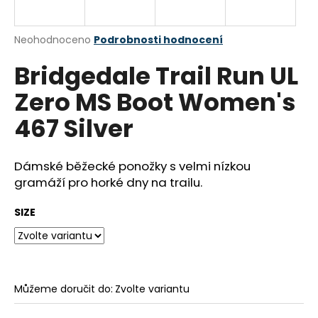
a
j
Průměrné
Neohodnoceno
Podrobnosti hodnocení
í
hodnocení
Bridgedale Trail Run UL
produktu
t
je
?
Zero MS Boot Women's
0,0
z
467 Silver
5
hvězdiček.
Dámské běžecké ponožky s velmi nízkou
HLEDAT
gramáží pro horké dny na trailu.
SIZE
D
o
p
o
r
Můžeme doručit do:
Zvolte variantu
u