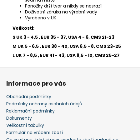
sedí na místě
Ponožky drží tvar a nikdy se nesrazí
Doživotní záruka na výrobní vady
Vyrobeno v UK
Velikosti:
S UK 3 - 4,5 , EUR 35 - 37, USA 4 - 6, CMS 21-23
M UK 5 - 6,5 , EUR 38 - 40, USA 6,5 - 8, CMS 23-25
L UK 7 - 8,5 , EUR 41 - 43, USA 8,5 - 10, CMS 25-27
Z
á
Informace pro vás
p
a
Obchodní podmínky
t
Podmínky ochrany osobních údajů
í
Reklamační podmínky
Dokumenty
Velikostní tabulky
Formulář na vrácení zboží
Co se stane, když si nevyzvednete zboží zaslané na