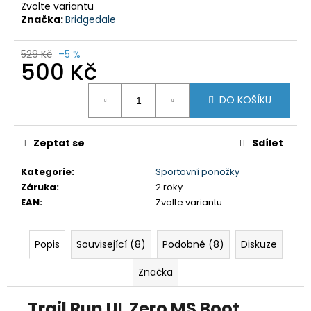
č
Zvolte variantu
u
Značka:
Bridgedale
j
e
529 Kč
–5 %
m
500 Kč
e
Měrná
DO KOŠÍKU
cena:
DÁMSKÉ
KRAŤASY
GTS
Zeptat se
Sdílet
606211
BORDO
Kategorie
:
Sportovní ponožky
750
Záruka
:
2 roky
Kč
EAN
:
Zvolte variantu
Původně:
1
590
Kč
Popis
Související (8)
Podobné (8)
Diskuze
Značka
Trail Run UL Zero MS Boot