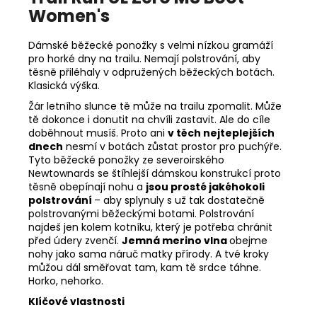
Women's
Dámské běžecké ponožky s velmi nízkou gramáží
pro horké dny na trailu. Nemají polstrování, aby
těsně přiléhaly v odpružených běžeckých botách.
Klasická výška.
Žár letního slunce tě může na trailu zpomalit. Může
tě dokonce i donutit na chvíli zastavit. Ale do cíle
doběhnout musíš. Proto ani
v těch nejteplejších
dnech
nesmí v botách zůstat prostor pro puchýře.
Tyto běžecké ponožky ze severoirského
Newtownards se štíhlejší dámskou konstrukcí proto
těsně obepínají nohu a
jsou prosté jakéhokoli
polstrování
– aby splynuly s už tak dostatečně
polstrovanými běžeckými botami. Polstrování
najdeš jen kolem kotníku, který je potřeba chránit
před údery zvenčí.
Jemná merino vlna
obejme
nohy jako sama náruč matky přírody. A tvé kroky
můžou dál směřovat tam, kam tě srdce táhne.
Horko, nehorko.
Klíčové vlastnosti