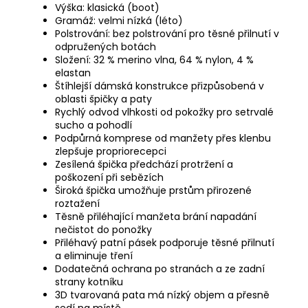
Výška: klasická (boot)
Gramáž: velmi nízká (léto)
Polstrování: bez polstrování pro těsné přilnutí v
odpružených botách
Složení: 32 % merino vlna, 64 % nylon, 4 %
elastan
Štíhlejší dámská konstrukce přizpůsobená v
oblasti špičky a paty
Rychlý odvod vlhkosti od pokožky pro setrvalé
sucho a pohodlí
Podpůrná komprese od manžety přes klenbu
zlepšuje propriorecepci
Zesílená špička předchází protržení a
poškození při sebězích
Široká špička umožňuje prstům přirozené
roztažení
Těsně přiléhající manžeta brání napadání
nečistot do ponožky
Přiléhavý patní pásek podporuje těsné přilnutí
a eliminuje tření
Dodatečná ochrana po stranách a ze zadní
strany kotníku
3D tvarovaná pata má nízký objem a přesně