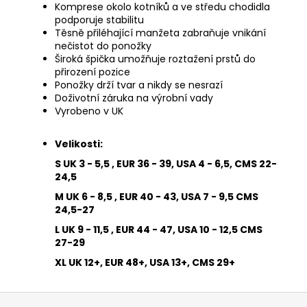
Komprese okolo kotníků a ve středu chodidla
podporuje stabilitu
Těsně přiléhající manžeta zabraňuje vnikání
nečistot do ponožky
Široká špička umožňuje roztažení prstů do
přirození pozice
Ponožky drží tvar a nikdy se nesrazí
Doživotní záruka na výrobní vady
Vyrobeno v UK
Velikosti:
S UK 3 - 5,5 , EUR 36 - 39, USA 4 - 6,5, CMS 22-
24,5
M UK 6 - 8,5 , EUR 40 - 43, USA 7 - 9,5 CMS
24,5-27
L UK 9 - 11,5 , EUR 44 - 47, USA 10 - 12,5 CMS
27-29
XL UK 12+, EUR 48+, USA 13+, CMS 29+
Z