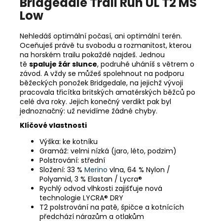
Bridgedale
Trail Run UL T2 MS
Low
Nehledáš optimální počasí, ani optimální terén.
Oceňuješ právě tu svobodu a rozmanitost, kterou
na horském trailu pokaždé najdeš. Jednou
tě
spaluje žár slunce
, podruhé uháníš s větrem o
závod. A vždy se můžeš spolehnout na podporu
běžeckých ponožek Bridgedale, na jejichž vývoji
pracovala třicítka britských amatérských běžců po
celé dva roky. Jejich konečný verdikt pak byl
jednoznačný: už nevidíme žádné chyby.
Klíčové vlastnosti
Výška: ke kotníku
Gramáž: velmi nízká (jaro, léto, podzim)
Polstrování: střední
Složení: 33 %
Merino
vlna, 64 % Nylon /
Polyamid, 3 % Elastan / Lycra®
Rychlý odvod vlhkosti zajišťuje nová
technologie LYCRA® DRY
T2 polstrování na patě, špičce a kotnících
předchází nárazům a otlakům