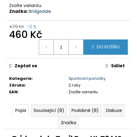
č
Zvolte variantu
u
Značka:
Bridgedale
j
e
479 Kč
–3 %
m
460 Kč
e
Měrná
DO KOŠÍKU
cena:
DÁMSKÉ
3/4
KALHOTY
Zeptat se
Sdílet
MISSY
NBSLP4242B
FIALOVÉ
Kategorie
:
Sportovní ponožky
Záruka
:
2 roky
699
Kč
EAN
:
Zvolte variantu
Původně:
1
295
Popis
Související (8)
Podobné (8)
Diskuze
Kč
Značka