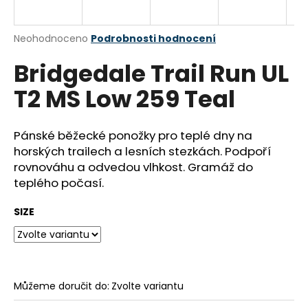
a
j
Průměrné
Neohodnoceno
Podrobnosti hodnocení
í
hodnocení
Bridgedale Trail Run UL
produktu
t
je
?
T2 MS Low 259 Teal
0,0
z
5
hvězdiček.
Pánské běžecké ponožky pro teplé dny na
horských trailech a lesních stezkách. Podpoří
HLEDAT
rovnováhu a odvedou vlhkost. Gramáž do
teplého počasí.
SIZE
D
o
p
o
r
Můžeme doručit do:
Zvolte variantu
u