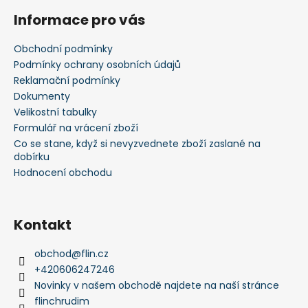
á
Informace pro vás
p
a
Obchodní podmínky
t
Podmínky ochrany osobních údajů
í
Reklamační podmínky
Dokumenty
Velikostní tabulky
Formulář na vrácení zboží
Co se stane, když si nevyzvednete zboží zaslané na
dobírku
Hodnocení obchodu
Kontakt
obchod
@
flin.cz
+420606247246
Novinky v našem obchodě najdete na naší stránce
flinchrudim