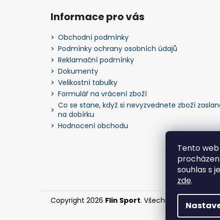
á
Informace pro vás
p
a
Obchodní podmínky
t
Podmínky ochrany osobních údajů
í
Reklamační podmínky
Dokumenty
Velikostní tabulky
Formulář na vrácení zboží
Co se stane, když si nevyzvednete zboží zaslan
na dobírku
Hodnocení obchodu
Tento web 
procházení
souhlas s j
zde
.
Copyright 2026
Flin Sport
. Všechna práva vyhra
Nastave