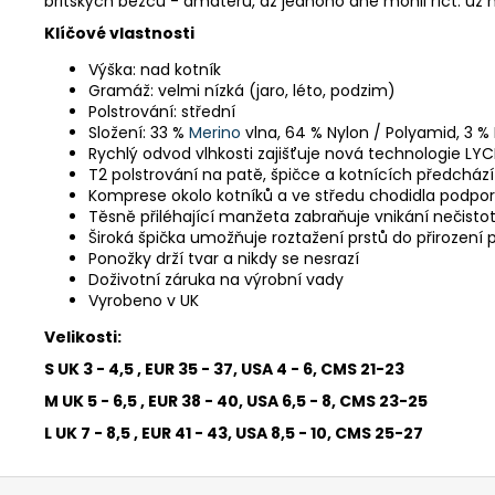
britských běžců - amatérů, až jednoho dne mohli říct: už
Klíčové vlastnosti
Výška: nad kotník
Gramáž: velmi nízká (jaro, léto, podzim)
Polstrování: střední
Složení: 33 %
Merino
vlna, 64 % Nylon / Polyamid, 3 % 
Rychlý odvod vlhkosti zajišťuje nová technologie LY
T2 polstrování na patě, špičce a kotnících předchá
Komprese okolo kotníků a ve středu chodidla podporu
Těsně přiléhající manžeta zabraňuje vnikání nečisto
Široká špička umožňuje roztažení prstů do přirození 
Ponožky drží tvar a nikdy se nesrazí
Doživotní záruka na výrobní vady
Vyrobeno v UK
Velikosti:
S UK 3 - 4,5 , EUR 35 - 37, USA 4 - 6, CMS 21-23
M UK 5 - 6,5 , EUR 38 - 40, USA 6,5 - 8, CMS 23-25
L UK 7 - 8,5 , EUR 41 - 43, USA 8,5 - 10, CMS 25-27
Z