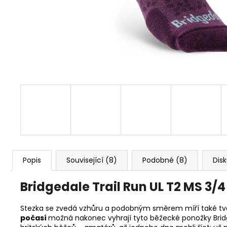
MAC IN A SAC ORIGIN OCEAN BLUE
1 490 Kč
Původně:
1 590 Kč
Popis
Související (8)
Podobné (8)
Dis
Bridgedale
Trail Run UL T2 MS 3
Stezka se zvedá vzhůru a podobným směrem míří také tvá 
počasí
možná nakonec vyhrají tyto běžecké ponožky Bridge