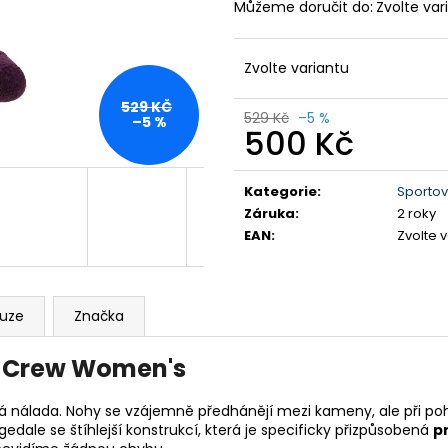
DÁMSKÉ BAVLNĚNÉ TRIKO GTS
PÁNSKÉ KRAŤAS
Můžeme doručit do:
Zvolte var
TYRKYSOVÉ
990 Kč
299 Kč
Původně:
1 590
Původně:
349 Kč
Zvolte variantu
529 KČ
529 Kč
–5 %
–5 %
500 Kč
Měrná
cena:
Kategorie
:
Sportov
Záruka
:
2 roky
EAN
:
Zvolte 
kuze
Značka
/4 Crew Women's
nálada. Nohy se vzájemně předhánějí mezi kameny, ale při pohle
dale se štíhlejší konstrukcí, která je specificky přizpůsobená
p