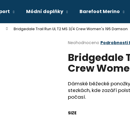
port
Módní doplňky
Barefoot Merino
Bridgedale Trail Run UL T2 MS 3/4 Crew Women's 195 Damson
Co potřebujete najít?
Průměrné
Neohodnoceno
Podrobnosti
hodnocení
Bridgedale T
produktu
HLEDAT
je
Crew Women
0,0
z
5
Doporučujeme
hvězdiček.
Dámské běžecké ponožky p
stezkách, kde zazáří pol
počasí.
SIZE