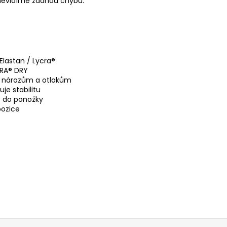
 nevidíme žádnou chybu.
Elastan / Lycra®
CRA® DRY
zí nárazům a otlakům
je stabilitu
t do ponožky
pozice