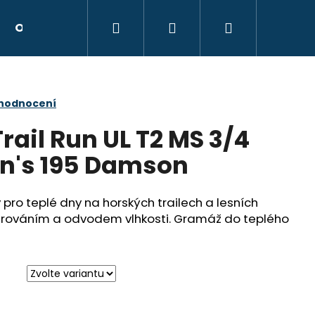
Hledat
Přihlášení
Nákupní
Obchodní podmínky
Kontakty
Hodnocen
košík
 hodnocení
rail Run UL T2 MS 3/4
's 195 Damson
ro teplé dny na horských trailech a lesních
strováním a odvodem vlhkosti. Gramáž do teplého
Následující