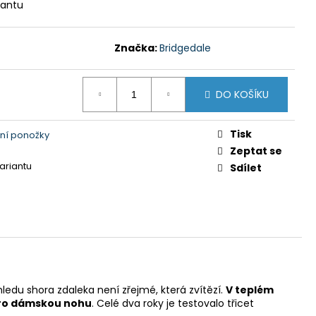
Y GTS 606211 MODRÁ
iantu
 Kč
Značka:
Bridgedale
DO KOŠÍKU
Tisk
ní ponožky
Zeptat se
variantu
Sdílet
du shora zdaleka není zřejmé, která zvítězí.
V teplém
ro dámskou nohu
. Celé dva roky je testovalo třicet