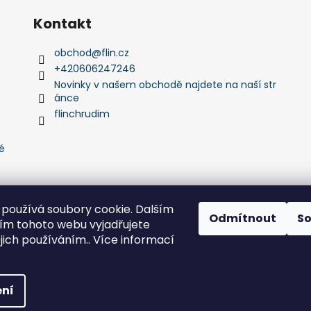
Kontakt
obchod
@
flin.cz
+420606247246
Novinky v našem obchodě najdete na naší str
ánce
flinchrudim
é
používá soubory cookie. Dalším
Odmítnout
S
m tohoto webu vyjadřujete
Flin Sport
ejich používáním.. Více informací
zena.
Upravit nastavení cookies
ní