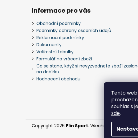
á
Informace pro vás
p
a
Obchodní podmínky
t
Podmínky ochrany osobních údajů
í
Reklamační podmínky
Dokumenty
Velikostní tabulky
Formulář na vrácení zboží
Co se stane, když si nevyzvednete zboží zaslan
na dobírku
Hodnocení obchodu
Tento web 
procházení
souhlas s j
zde
.
Copyright 2026
Flin Sport
. Všechna práva vyhra
Nastave