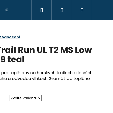
Hledat
Přihlášení
Nákupní
Obchodní podmínky
Kontakty
Hodnocen
košík
 hodnocení
rail Run UL T2 MS Low
 teal
ro teplé dny na horských trailech a lesních
áhu a odvedou vlhkost. Gramáž do teplého
Následující