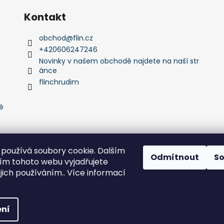
Kontakt
obchod
@
flin.cz
+420606247246
Novinky v našem obchodě najdete na naší str
ánce
flinchrudim
é
používá soubory cookie. Dalším
Odmítnout
S
m tohoto webu vyjadřujete
Flin Sport
ejich používáním.. Více informací
zena.
Upravit nastavení cookies
ní