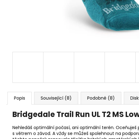
MAC IN A SAC ORIGIN OCEAN BLUE
1 490 Kč
Původně:
1 590 Kč
Popis
Související (8)
Podobné (8)
Dis
Bridgedale
Trail Run UL T2 MS L
Nehledáš optimální počasí, ani optimální terén. Oceňuješ
s větrem o závod. A vždy se můžeš spolehnout na podporu 