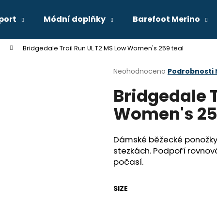
port
Módní doplňky
Barefoot Merino
Bridgedale Trail Run UL T2 MS Low Women's 259 teal
Co potřebujete najít?
Průměrné
Neohodnoceno
Podrobnosti
hodnocení
Bridgedale T
produktu
HLEDAT
je
Women's 259
0,0
z
5
Doporučujeme
hvězdiček.
Dámské běžecké ponožky p
stezkách. Podpoří rovnov
počasí.
SIZE