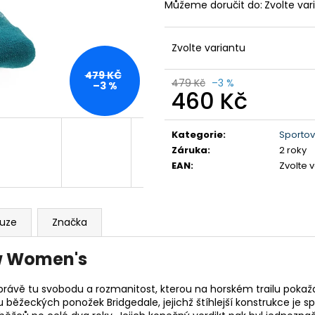
DÁMSKÉ BAVLNĚNÉ TRIKO GTS
PÁNSKÉ KRAŤAS
Můžeme doručit do:
Zvolte var
TYRKYSOVÉ
990 Kč
299 Kč
Původně:
1 590
Původně:
349 Kč
Zvolte variantu
479 KČ
479 Kč
–3 %
–3 %
460 Kč
Měrná
cena:
Kategorie
:
Sportov
Záruka
:
2 roky
EAN
:
Zvolte 
kuze
Značka
ow Women's
 právě tu svobodu a rozmanitost, kterou na horském trailu poka
běžeckých ponožek Bridgedale, jejichž štíhlejší konstrukce je s