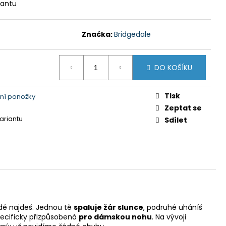
Y GTS 606211 MODRÁ
iantu
 Kč
Značka:
Bridgedale
DO KOŠÍKU
Tisk
ní ponožky
Zeptat se
variantu
Sdílet
ždé najdeš. Jednou tě
spaluje žár slunce
, podruhé uháníš
pecificky přizpůsobená
pro dámskou nohu
. Na vývoji