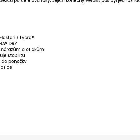
běžců po celé dva roky. Jejich konečný verdikt pak byl jednozn
Elastan / Lycra®
CRA® DRY
zí nárazům a otlakům
je stabilitu
t do ponožky
pozice