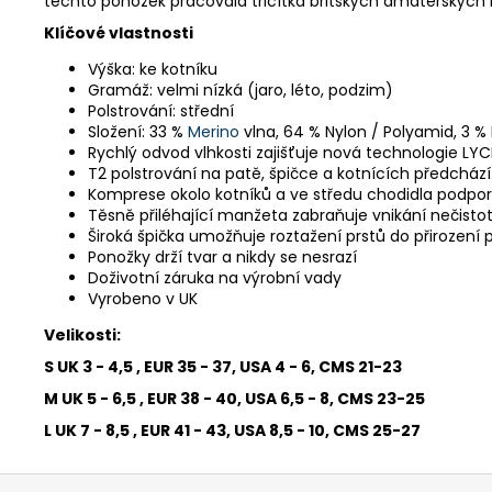
těchto ponožek pracovala třicítka britských amatérských 
Klíčové vlastnosti
Výška: ke kotníku
Gramáž: velmi nízká (jaro, léto, podzim)
Polstrování: střední
Složení: 33 %
Merino
vlna, 64 % Nylon / Polyamid, 3 % 
Rychlý odvod vlhkosti zajišťuje nová technologie LY
T2 polstrování na patě, špičce a kotnících předchá
Komprese okolo kotníků a ve středu chodidla podporu
Těsně přiléhající manžeta zabraňuje vnikání nečisto
Široká špička umožňuje roztažení prstů do přirození 
Ponožky drží tvar a nikdy se nesrazí
Doživotní záruka na výrobní vady
Vyrobeno v UK
Velikosti:
S UK 3 - 4,5 , EUR 35 - 37, USA 4 - 6, CMS 21-23
M UK 5 - 6,5 , EUR 38 - 40, USA 6,5 - 8, CMS 23-25
L UK 7 - 8,5 , EUR 41 - 43, USA 8,5 - 10, CMS 25-27
Z