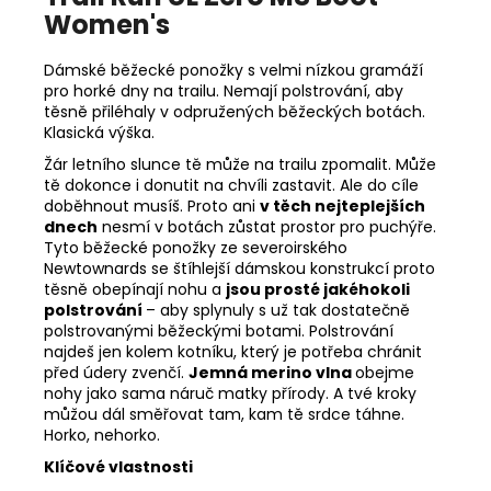
Women's
Dámské běžecké ponožky s velmi nízkou gramáží
pro horké dny na trailu. Nemají polstrování, aby
těsně přiléhaly v odpružených běžeckých botách.
Klasická výška.
Žár letního slunce tě může na trailu zpomalit. Může
tě dokonce i donutit na chvíli zastavit. Ale do cíle
doběhnout musíš. Proto ani
v těch nejteplejších
dnech
nesmí v botách zůstat prostor pro puchýře.
Tyto běžecké ponožky ze severoirského
Newtownards se štíhlejší dámskou konstrukcí proto
těsně obepínají nohu a
jsou prosté jakéhokoli
polstrování
– aby splynuly s už tak dostatečně
polstrovanými běžeckými botami. Polstrování
najdeš jen kolem kotníku, který je potřeba chránit
před údery zvenčí.
Jemná merino vlna
obejme
nohy jako sama náruč matky přírody. A tvé kroky
můžou dál směřovat tam, kam tě srdce táhne.
Horko, nehorko.
Klíčové vlastnosti