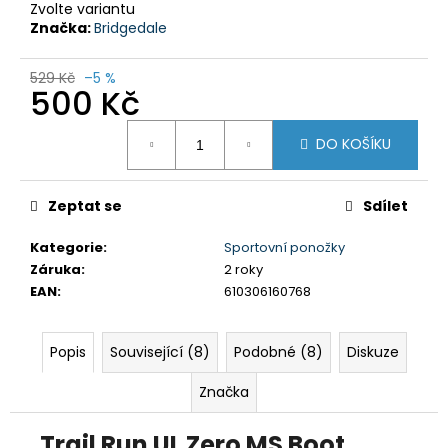
č
Zvolte variantu
u
Značka:
Bridgedale
j
e
529 Kč
–5 %
m
500 Kč
e
Měrná
DO KOŠÍKU
cena:
DÁMSKÝ
THERMO
SET
Zeptat se
Sdílet
TÄRNABY
Kategorie
:
Sportovní ponožky
999
Kč
Záruka
:
2 roky
Původně:
EAN
:
610306160768
1
499
Kč
Popis
Související (8)
Podobné (8)
Diskuze
Značka
Trail Run UL Zero MS Boot