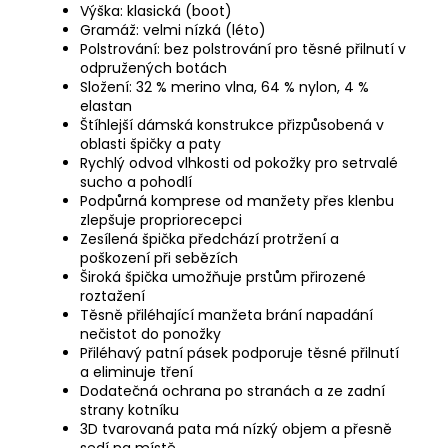
Výška: klasická (boot)
Gramáž: velmi nízká (léto)
Polstrování: bez polstrování pro těsné přilnutí v
odpružených botách
Složení: 32 % merino vlna, 64 % nylon, 4 %
elastan
Štíhlejší dámská konstrukce přizpůsobená v
oblasti špičky a paty
Rychlý odvod vlhkosti od pokožky pro setrvalé
sucho a pohodlí
Podpůrná komprese od manžety přes klenbu
zlepšuje propriorecepci
Zesílená špička předchází protržení a
poškození při sebězích
Široká špička umožňuje prstům přirozené
roztažení
Těsně přiléhající manžeta brání napadání
nečistot do ponožky
Přiléhavý patní pásek podporuje těsné přilnutí
a eliminuje tření
Dodatečná ochrana po stranách a ze zadní
strany kotníku
3D tvarovaná pata má nízký objem a přesně