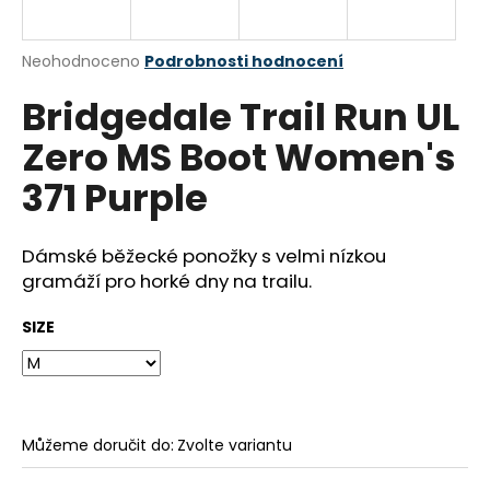
a
j
Průměrné
Neohodnoceno
Podrobnosti hodnocení
í
hodnocení
Bridgedale Trail Run UL
produktu
t
je
?
Zero MS Boot Women's
0,0
z
371 Purple
5
hvězdiček.
Dámské běžecké ponožky s velmi nízkou
HLEDAT
gramáží pro horké dny na trailu.
SIZE
D
o
p
o
r
Můžeme doručit do:
Zvolte variantu
u