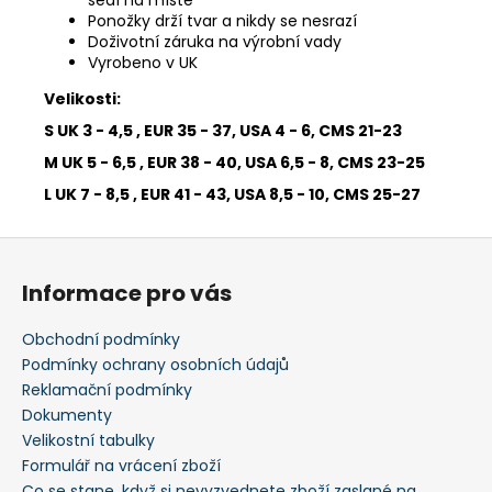
sedí na místě
Ponožky drží tvar a nikdy se nesrazí
Doživotní záruka na výrobní vady
Vyrobeno v UK
Velikosti:
S UK 3 - 4,5 , EUR 35 - 37, USA 4 - 6, CMS 21-23
M UK 5 - 6,5 , EUR 38 - 40, USA 6,5 - 8, CMS 23-25
L UK 7 - 8,5 , EUR 41 - 43, USA 8,5 - 10, CMS 25-27
Z
á
Informace pro vás
p
a
Obchodní podmínky
t
Podmínky ochrany osobních údajů
í
Reklamační podmínky
Dokumenty
Velikostní tabulky
Formulář na vrácení zboží
Co se stane, když si nevyzvednete zboží zaslané na