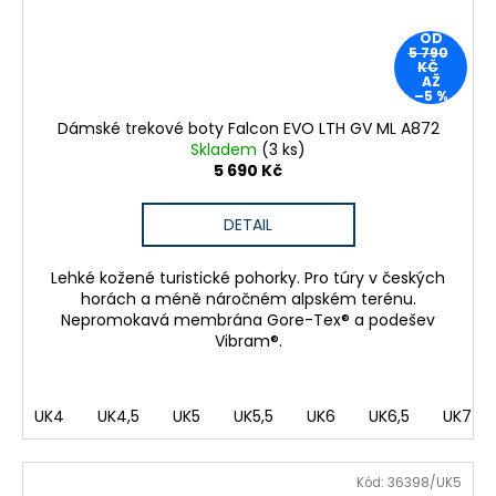
OD
5 790
KČ
AŽ
–5 %
Dámské trekové boty Falcon EVO LTH GV ML A872
Skladem
(3 ks)
5 690 Kč
DETAIL
Lehké kožené turistické pohorky. Pro túry v českých
horách a méně náročném alpském terénu.
Nepromokavá membrána Gore-Tex® a podešev
Vibram®.
UK4
UK4,5
UK5
UK5,5
UK6
UK6,5
UK7
Kód:
36398/UK5