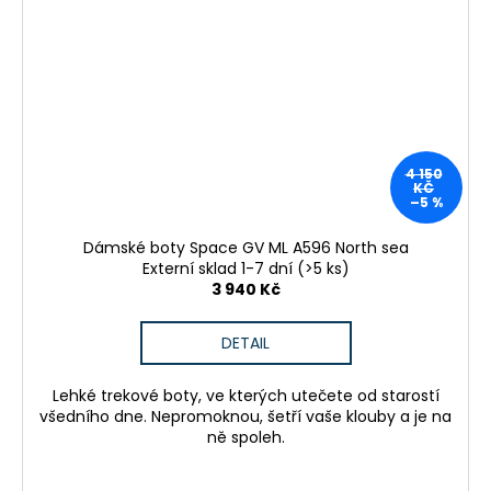
4 150
KČ
–5 %
Dámské boty Space GV ML A596 North sea
Externí sklad 1-7 dní
(>5 ks)
3 940 Kč
DETAIL
Lehké trekové boty, ve kterých utečete od starostí
všedního dne. Nepromoknou, šetří vaše klouby a je na
ně spoleh.