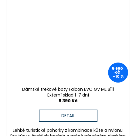
5 990
KČ
–10 %
Dámské trekové boty Falcon EVO GV ML B111
Externí sklad 1-7 dní
5 390 Kč
DETAIL
Lehké turistické pohorky z kombinace kůže a nylonu.