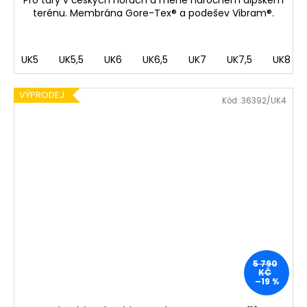
Pro túry v českých horách a méně náročném alpském
terénu. Membrána Gore-Tex® a podešev Vibram®.
UK5
UK5,5
UK6
UK6,5
UK7
UK7,5
UK8
VÝPRODEJ
Kód:
36392/UK4
5 790
KČ
–19 %