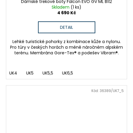
Dámské trekové boty Falcon EVO GV ML B112
Skladem
(1 ks)
4 690 Kč
DETAIL
Lehké turistické pohorky z kombinace kůže a nylonu.
Pro túry v českých horách a méně náročném alpském
terénu. Membrána Gore-Tex® a podešev Vibram®.
UK4
UK5
UK5,5
UK6,5
Kód:
36389/UK7_5