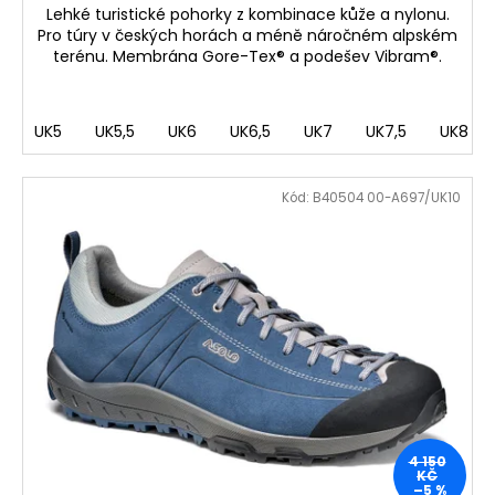
Lehké turistické pohorky z kombinace kůže a nylonu.
Pro túry v českých horách a méně náročném alpském
terénu. Membrána Gore-Tex® a podešev Vibram®.
UK5
UK5,5
UK6
UK6,5
UK7
UK7,5
UK8
Kód:
B40504 00-A697/UK10
4 150
KČ
–5 %