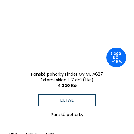
5 390
KČ
–19 %
Pánské pohorky Finder GV ML A627
Externí sklad 1-7 dní
(1 ks)
4 320 Kč
DETAIL
Pánské pohorky