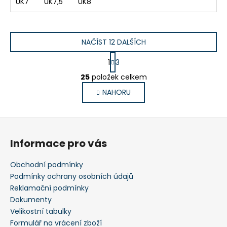
UK7
UK7,5
UK8
NAČÍST 12 DALŠÍCH
S
1
3
t
O
r
25
položek celkem
v
á
NAHORU
l
n
k
á
o
d
Z
v
a
á
á
c
Informace pro vás
n
p
í
í
p
a
Obchodní podmínky
r
t
Podmínky ochrany osobních údajů
v
í
Reklamační podmínky
k
Dokumenty
y
Velikostní tabulky
v
Formulář na vrácení zboží