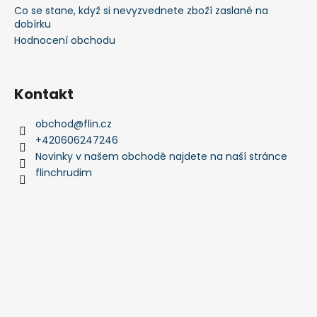
ý
Co se stane, když si nevyzvednete zboží zaslané na
p
dobírku
i
Hodnocení obchodu
s
u
Kontakt
obchod
@
flin.cz
+420606247246
Novinky v našem obchodě najdete na naší stránce
flinchrudim