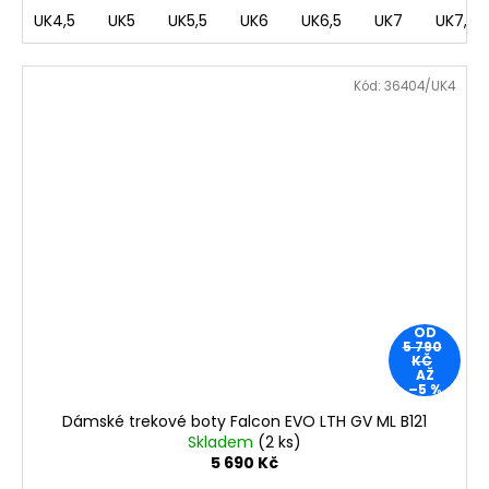
UK4,5
UK5
UK5,5
UK6
UK6,5
UK7
UK7,5
Kód:
36404/UK4
OD
5 790
KČ
AŽ
–5 %
Dámské trekové boty Falcon EVO LTH GV ML B121
Skladem
(2 ks)
5 690 Kč