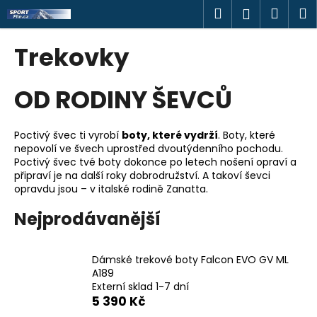
K
Přejít
Hledat
Náku
M
Přihlášen
na
o
obsah
Zpět
Zpět
košík
š
Trekovky
í
C
k
OD RODINY ŠEVCŮ
o
p
o
Poctivý švec ti vyrobí
boty, které vydrží
. Boty, které
t
nepovolí ve švech uprostřed dvoutýdenního pochodu.
Poctivý švec tvé boty dokonce po letech nošení opraví a
ř
připraví je na další roky dobrodružství. A takoví ševci
e
opravdu jsou – v italské rodině Zanatta.
b
Nejprodávanější
u
j
e
Dámské trekové boty Falcon EVO GV ML
A189
t
Externí sklad 1-7 dní
e
5 390 Kč
n