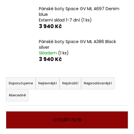
a
Pánské boty Space GV ML A697 Denim
j
blue
Externí sklad 1-7 dní
(1 ks)
í
3 940 Kč
t
?
Pánské boty Space GV ML A386 Black
silver
Skladem
(1 ks)
3 940 Kč
HLEDAT
Ř
a
Doporučujeme
Nejlevnější
Nejdražší
Nejprodávanější
z
D
Abecedně
e
o
n
p
í
o
OTEVŘÍT FILTR
r
p
u
r