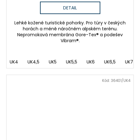
DETAIL
Lehké kožené turistické pohorky. Pro túry v českých
horách a méně náročném alpském terénu.
Nepromokavá membrána Gore-Tex® a podešev
Vibram®.
UK4
UK4,5
UK5
UK5,5
UK6
UK6,5
UK7
Kód:
36401/UK4