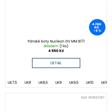
4 790
KČ
–5 %
Pánské boty Nucleon GV MM B171
Skladem
(1 ks)
4 550 Kč
DETAIL
UK7,5
UK8
UK8,5
UK9
UK9,5
UK10
UK10,5
Kód:
36362/UK7