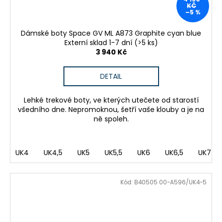
KČ
–5 %
Dámské boty Space GV ML A873 Graphite cyan blue
Externí sklad 1-7 dní
(>5 ks)
3 940 Kč
DETAIL
Lehké trekové boty, ve kterých utečete od starostí
všedního dne. Nepromoknou, šetří vaše klouby a je na
ně spoleh.
UK4
UK4,5
UK5
UK5,5
UK6
UK6,5
UK7
Kód:
B40505 00-A596/UK4-5