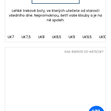
Lehké trekové boty, ve kterých utečete od starostí
všedního dne. Nepromoknou, šetří vaše klouby a je na
ně spoleh.
UK7
UK7,5
UK8
UK8,5
UK9
UK9,5
UK10
Kód:
B40505 00-A873/UK7
4 150