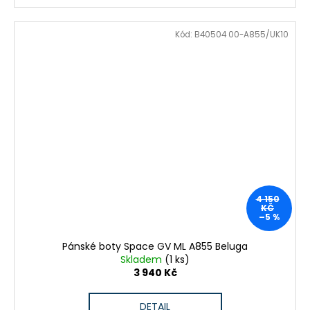
Kód:
B40504 00-A855/UK10
4 150
KČ
–5 %
Pánské boty Space GV ML A855 Beluga
Skladem
(1 ks)
3 940 Kč
DETAIL