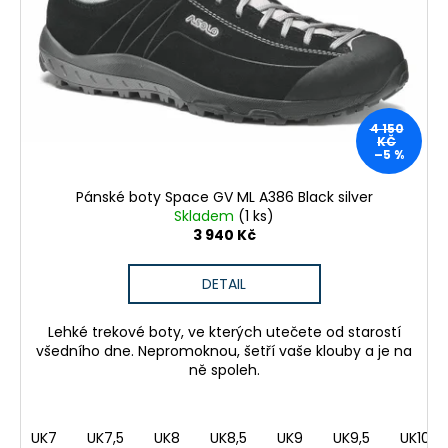
4 150
KČ
–5 %
Pánské boty Space GV ML A386 Black silver
Skladem
(1 ks)
3 940 Kč
DETAIL
Lehké trekové boty, ve kterých utečete od starostí
všedního dne. Nepromoknou, šetří vaše klouby a je na
ně spoleh.
UK7
UK7,5
UK8
UK8,5
UK9
UK9,5
UK10