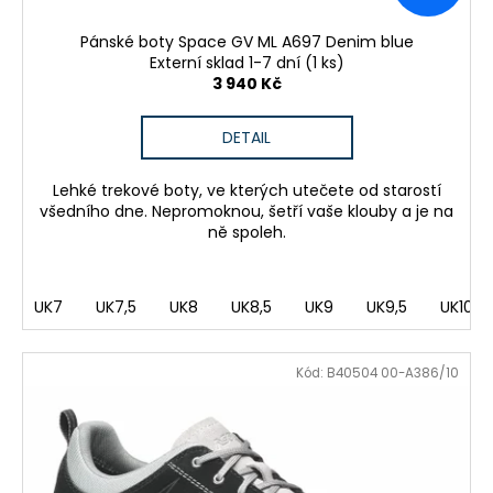
Pánské boty Space GV ML A697 Denim blue
Externí sklad 1-7 dní
(1 ks)
3 940 Kč
DETAIL
Lehké trekové boty, ve kterých utečete od starostí
všedního dne. Nepromoknou, šetří vaše klouby a je na
ně spoleh.
UK7
UK7,5
UK8
UK8,5
UK9
UK9,5
UK10
Kód:
B40504 00-A386/10