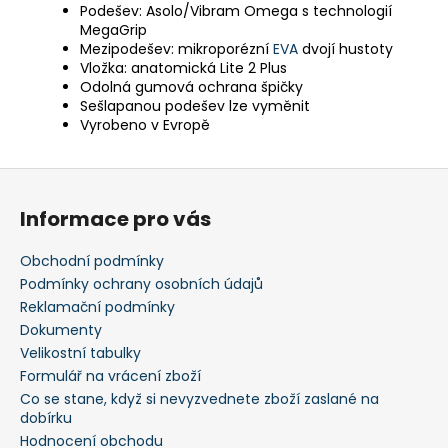
Podešev: Asolo/Vibram Omega s technologií
MegaGrip
Mezipodešev: mikroporézní
EVA
dvojí hustoty
Vložka: anatomická Lite 2 Plus
Odolná gumová ochrana špičky
Sešlapanou podešev lze vyměnit
Vyrobeno v Evropě
Z
á
Informace pro vás
p
a
Obchodní podmínky
t
Podmínky ochrany osobních údajů
í
Reklamační podmínky
Dokumenty
Velikostní tabulky
Formulář na vrácení zboží
Co se stane, když si nevyzvednete zboží zaslané na
dobírku
Hodnocení obchodu