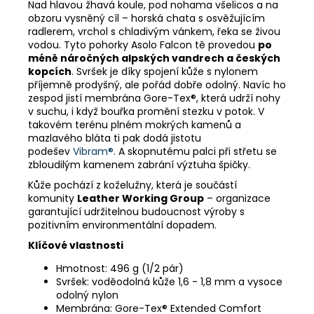
Nad hlavou žhavá koule, pod nohama všelicos a na
obzoru vysněný cíl – horská chata s osvěžujícím
radlerem, vrchol s chladivým vánkem, řeka se živou
vodou. Tyto pohorky Asolo Falcon tě provedou
po
méně náročných alpských vandrech a českých
kopcích
. Svršek je díky spojení kůže s nylonem
příjemně prodyšný, ale pořád dobře odolný. Navíc ho
zespod jistí membrána Gore-Tex®, která udrží nohy
v suchu, i když bouřka promění stezku v potok. V
takovém terénu plném mokrých kamenů a
mazlavého bláta ti pak dodá jistotu
podešev
Vibram®
. A skopnutému palci při střetu se
zbloudilým kamenem zabrání výztuha špičky.
Kůže pochází z koželužny, která je součástí
komunity
Leather Working Group
– organizace
garantující udržitelnou budoucnost výroby s
pozitivním environmentální dopadem.
Klíčové vlastnosti
Hmotnost: 496 g (1/2 pár)
Svršek: voděodolná kůže 1,6 - 1,8 mm a vysoce
odolný nylon
Membrána: Gore-Tex® Extended Comfort