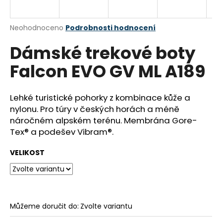
a
j
Průměrné
Neohodnoceno
Podrobnosti hodnocení
í
hodnocení
Dámské trekové boty
produktu
t
je
?
Falcon EVO GV ML A189
0,0
z
5
hvězdiček.
Lehké turistické pohorky z kombinace kůže a
nylonu. Pro túry v českých horách a méně
HLEDAT
náročném alpském terénu. Membrána Gore-
Tex® a podešev Vibram®.
VELIKOST
D
o
p
o
r
Můžeme doručit do:
Zvolte variantu
u