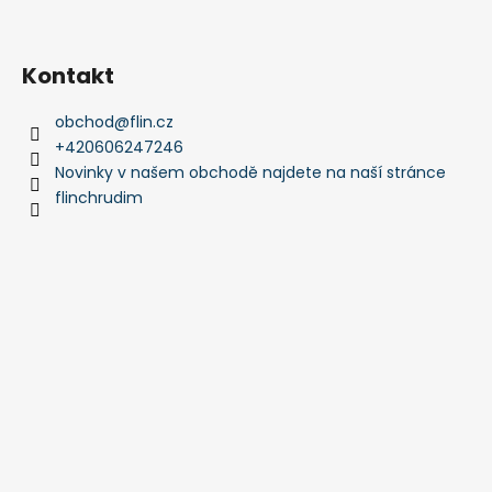
Kontakt
obchod
@
flin.cz
+420606247246
Novinky v našem obchodě najdete na naší stránce
flinchrudim