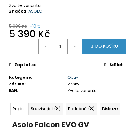
č
Zvolte variantu
u
Značka:
ASOLO
j
e
5 990 Kč
–10 %
m
5 390 Kč
e
Měrná
DO KOŠÍKU
cena:
DÁMSKÉ
3/4
KALHOTY
Zeptat se
Sdílet
MISSY
NBSLP4242B
FIALOVÉ
Kategorie
:
Obuv
Záruka
:
2 roky
699
Kč
EAN
:
Zvolte variantu
Původně:
1
295
Popis
Související (8)
Podobné (8)
Diskuze
Kč
Asolo
Falcon EVO GV