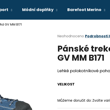
port
Módní doplňky
Barefoot Merino
Mid GV MM B171
Co potřebujete najít?
Průměrné
Neohodnoceno
Podrobnosti
hodnocení
Pánské trek
produktu
HLEDAT
je
GV MM B171
0,0
z
5
Doporučujeme
hvězdiček.
Lehké polokotníkové poho
VELIKOST
Můžeme doručit do:
Zvolte var