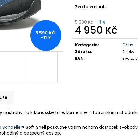
DÁMSKÉ BAVLNĚNÉ TRIKO GTS
PÁNSKÉ KRAŤAS
TYRKYSOVÉ
Zvolte variantu
990 Kč
299 Kč
Původně:
1 590
Původně:
349 Kč
5 590 Kč
–11 %
4 950 Kč
5 590 KČ
Měrná
–11 %
cena:
Kategorie
:
Obuv
Záruka
:
2 roky
EAN
:
Zvolte 
kuze
y nástrahy na krkonošské túře, kamenitém tatranském chodníku i 
lu
Schoeller
® Soft Shell poskytne vašim nohám dostatek svobody -
 pohodlný a bezpečný došlap.