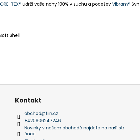
ORE-TEX®
udrží vaše nohy 100% v suchu a podešev
Vibram®
Synt
Soft Shell
Kontakt
obchod
@
flin.cz
+420606247246
Novinky v našem obchodě najdete na naší str
ánce