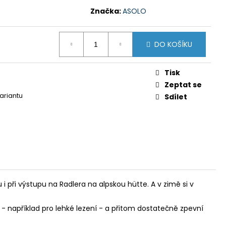
Y GTS 606211 MODRÁ
Značka:
ASOLO
 Kč
DO KOŠÍKU
Tisk
Zeptat se
variantu
Sdílet
při výstupu na Radlera na alpskou hütte. A v zimě si v
 například pro lehké lezení - a přitom dostatečně zpevní