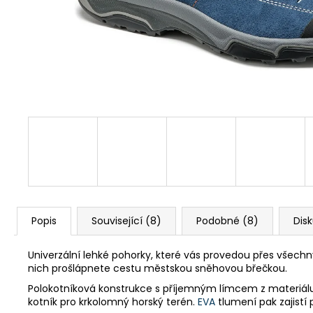
MAC IN A SAC ORIGIN OCEAN BLUE
1 490 Kč
Původně:
1 590 Kč
Popis
Související (8)
Podobné (8)
Dis
Univerzální lehké pohorky, které vás provedou přes všechn
nich prošlápnete cestu městskou sněhovou břečkou.
Polokotníková konstrukce s příjemným límcem z materiá
kotník pro krkolomný horský terén.
EVA
tlumení pak zajistí