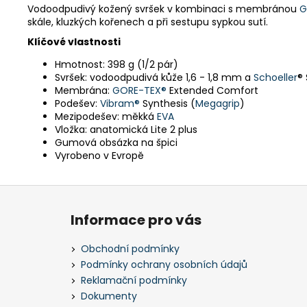
Vodoodpudivý kožený svršek v kombinaci s membránou
G
skále, kluzkých kořenech a při sestupu sypkou sutí.
Klíčové vlastnosti
Hmotnost: 398 g (1/2 pár)
Svršek: vodoodpudivá kůže 1,6 - 1,8 mm a
Schoeller
® 
Membrána:
GORE-TEX®
Extended Comfort
Podešev:
Vibram®
Synthesis (
Megagrip
)
Mezipodešev: měkká
EVA
Vložka: anatomická Lite 2 plus
Gumová obsázka na špici
Vyrobeno v Evropě
Z
á
Informace pro vás
p
a
Obchodní podmínky
t
Podmínky ochrany osobních údajů
í
Reklamační podmínky
Dokumenty