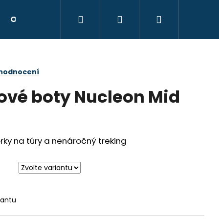
Hledat
Přihlášení
Nákupní
Obchodní podmínky
Kontakty
Hodnocen
košík
 hodnocení
ové boty Nucleon Mid
rky na túry a nenáročný treking
Následující
iantu