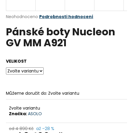
a
j
Průměrné
Neohodnoceno
Podrobnosti hodnocení
í
hodnocení
Pánské boty Nucleon
produktu
t
je
?
GV MM A921
0,0
z
5
hvězdiček.
VELIKOST
HLEDAT
Můžeme doručit do:
Zvolte variantu
D
o
p
Zvolte variantu
o
Značka:
ASOLO
r
u
od 4 890 Kč
až –28 %