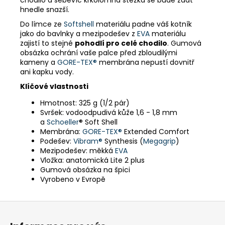
hnedle snazší.
Do límce ze
Softshell
materiálu padne váš kotník
jako do bavlnky a mezipodešev z
EVA
materiálu
zajistí to stejné
pohodlí pro celé chodilo
. Gumová
obsázka ochrání vaše palce před zbloudilými
kameny a
GORE-TEX®
membrána nepustí dovnitř
ani kapku vody.
Klíčové vlastnosti
Hmotnost: 325 g (1/2 pár)
Svršek: vodoodpudivá kůže 1,6 - 1,8 mm
a
Schoeller
® Soft Shell
Membrána:
GORE-TEX®
Extended Comfort
Podešev:
Vibram®
Synthesis (
Megagrip
)
Mezipodešev: měkká
EVA
Vložka: anatomická Lite 2 plus
Gumová obsázka na špici
Vyrobeno v Evropě
Z
á