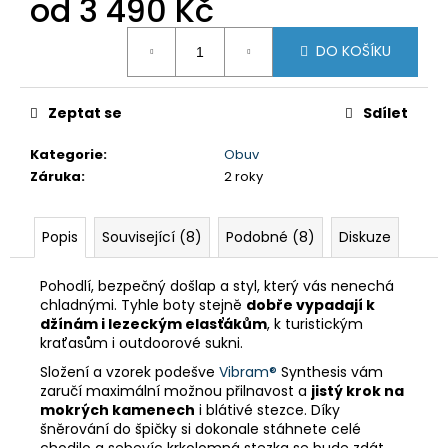
od
3 490 Kč
č
u
Měrná
j
DO KOŠÍKU
cena:
e
m
e
Zeptat se
Sdílet
Kategorie
:
Obuv
DÁMSKÉ
Záruka
:
2 roky
KRAŤASY
GTS
606211
Popis
Související (8)
Podobné (8)
Diskuze
BORDO
750
Kč
Pohodlí, bezpečný došlap a styl, který vás nenechá
Původně:
chladnými. Tyhle boty stejně
dobře vypadají k
1
džínám i lezeckým elasťákům
, k turistickým
590
kraťasům i outdoorové sukni.
Kč
Složení a vzorek podešve
Vibram®
Synthesis vám
zaručí maximální možnou přilnavost a
jistý krok na
mokrých kamenech
i blátivé stezce. Díky
šněrování do špičky si dokonale stáhnete celé
chodilo a sebevíc krkolomná stezka se bude zdát