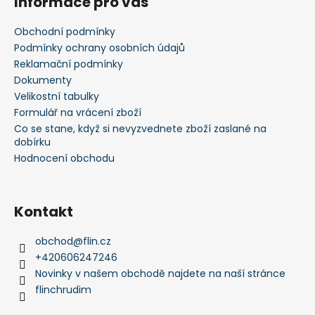
Informace pro vás
p
a
Obchodní podmínky
t
Podmínky ochrany osobních údajů
í
Reklamační podmínky
Dokumenty
Velikostní tabulky
Formulář na vrácení zboží
Co se stane, když si nevyzvednete zboží zaslané na
dobírku
Hodnocení obchodu
Kontakt
obchod
@
flin.cz
+420606247246
Novinky v našem obchodě najdete na naší stránce
flinchrudim