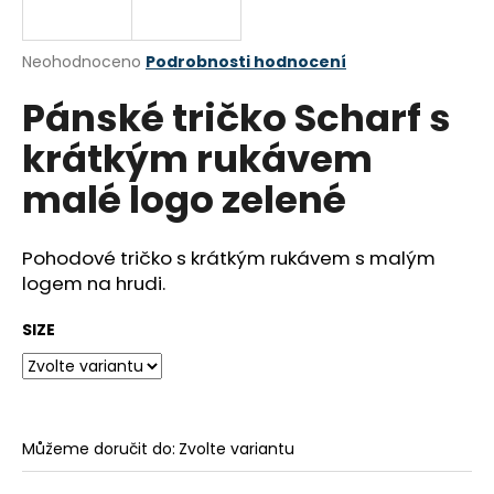
a
j
Průměrné
Neohodnoceno
Podrobnosti hodnocení
í
hodnocení
Pánské tričko Scharf s
produktu
t
je
?
krátkým rukávem
0,0
z
malé logo zelené
5
hvězdiček.
Pohodové tričko s krátkým rukávem s malým
HLEDAT
logem na hrudi.
SIZE
D
o
p
o
r
Můžeme doručit do:
Zvolte variantu
u