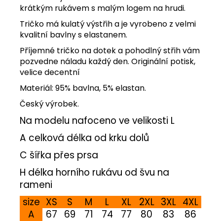
krátkým rukávem s malým logem na hrudi.
Tričko má kulatý výstřih a je vyrobeno z velmi
kvalitní bavlny s elastanem.
Příjemné tričko na dotek a pohodlný střih vám
pozvedne náladu každý den. Originální potisk,
velice decentní
Materiál: 95% bavlna, 5% elastan.
Český výrobek.
Na modelu nafoceno ve velikosti L
A celková délka od krku dolů
C šířka přes prsa
H délka horního rukávu od švu na
rameni
size
XS
S
M
L
XL
2XL
3XL
4XL
A
67
69
71
74
77
80
83
86