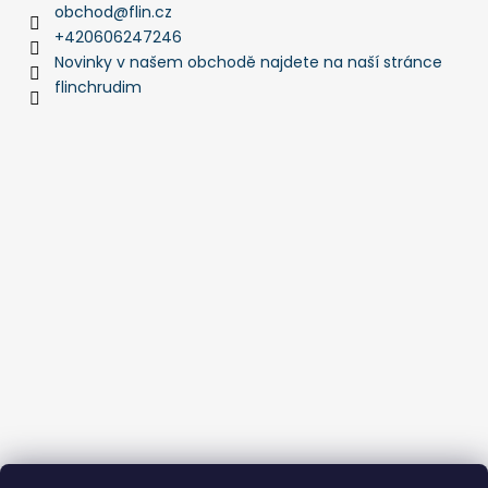
obchod
@
flin.cz
+420606247246
Novinky v našem obchodě najdete na naší stránce
flinchrudim