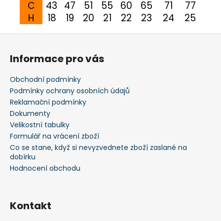
C
43
47
51
55
60
65
71
77
H
18
19
20
21
22
23
24
25
Z
á
Informace pro vás
p
a
Obchodní podmínky
t
Podmínky ochrany osobních údajů
í
Reklamační podmínky
Dokumenty
Velikostní tabulky
Formulář na vrácení zboží
Co se stane, když si nevyzvednete zboží zaslané na
dobírku
Hodnocení obchodu
Kontakt