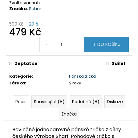
č
Zvolte variantu
u
Značka:
Scharf
j
e
599 Kč
–20 %
m
479 Kč
e
Měrná
DO KOŠÍKU
cena:
DÁMSKÝ
THERMO
SET
Zeptat se
Sdílet
TÄRNABY
Kategorie
:
Pánská trička
999
Kč
Záruka
:
2 roky
Původně:
1
499
Popis
Související (8)
Podobné (8)
Diskuze
Kč
Značka
Bavlněné jednobarevné pánské tričko z dílny
českého výrobce Sharf. Pohodové tričko s