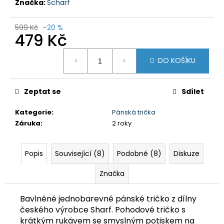
č
Značka:
Scharf
u
j
599 Kč
–20 %
e
479 Kč
m
Měrná
e
DO KOŠÍKU
cena:
DÁMSKÉ
Zeptat se
Sdílet
3/4
KALHOTY
MISSY
Kategorie
:
Pánská trička
NBSLP4242B
Záruka
:
2 roky
ČERNÉ
699
Kč
Popis
Související (8)
Podobné (8)
Diskuze
Původně:
1
Značka
295
Kč
Bavlněné jednobarevné pánské tričko z dílny
českého výrobce Sharf. Pohodové tričko s
krátkým rukávem se smyslným potiskem na