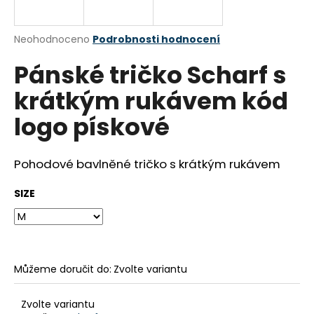
a
j
Průměrné
Neohodnoceno
Podrobnosti hodnocení
í
hodnocení
Pánské tričko Scharf s
produktu
t
je
?
krátkým rukávem kód
0,0
z
logo pískové
5
hvězdiček.
Pohodové bavlněné tričko s krátkým rukávem
HLEDAT
SIZE
D
o
p
o
Můžeme doručit do:
Zvolte variantu
r
u
Zvolte variantu