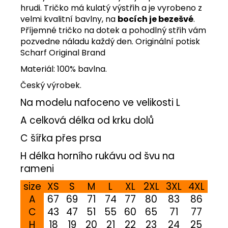
hrudi. Tričko má kulatý výstřih a je vyrobeno z
velmi kvalitní bavlny, na
bocích je bezešvé
.
Příjemné tričko na dotek a pohodlný střih vám
pozvedne náladu každý den. Originální potisk
Scharf Original Brand
Materiál: 100% bavlna.
Český výrobek.
Na modelu nafoceno ve velikosti L
A celková délka od krku dolů
C šířka přes prsa
H délka horního rukávu od švu na
rameni
size
XS
S
M
L
XL
2XL
3XL
4XL
A
67
69
71
74
77
80
83
86
C
43
47
51
55
60
65
71
77
H
18
19
20
21
22
23
24
25