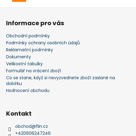
Z
á
Informace pro vás
p
a
Obchodní podmínky
t
Podmínky ochrany osobních údajů
í
Reklamační podmínky
Dokumenty
Velikostní tabulky
Formulář na vrácení zboží
Co se stane, když si nevyzvednete zboží zaslané na
dobírku
Hodnocení obchodu
Kontakt
obchod
@
flin.cz
+420606247246