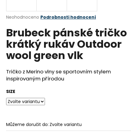
a
j
Průměrné
Neohodnoceno
Podrobnosti hodnocení
í
hodnocení
Brubeck pánské tričko
produktu
t
je
?
krátký rukáv Outdoor
0,0
z
wool green vlk
5
hvězdiček.
Tričko z Merino vlny se sportovním stylem
HLEDAT
inspirovaným přírodou
SIZE
D
o
p
o
r
Můžeme doručit do:
Zvolte variantu
u