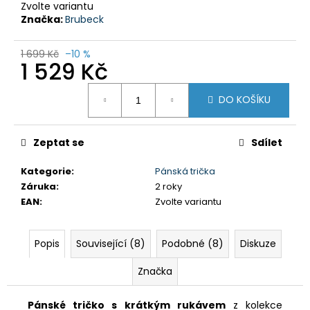
č
Zvolte variantu
u
Značka:
Brubeck
j
e
1 699 Kč
–10 %
m
1 529 Kč
e
Měrná
DO KOŠÍKU
cena:
DÁMSKÉ
KRAŤASY
GTS
Zeptat se
Sdílet
606211
BORDO
Kategorie
:
Pánská trička
750
Záruka
:
2 roky
Kč
EAN
:
Zvolte variantu
Původně:
1
590
Kč
Popis
Související (8)
Podobné (8)
Diskuze
Značka
Pánské tričko s krátkým rukávem
z kolekce