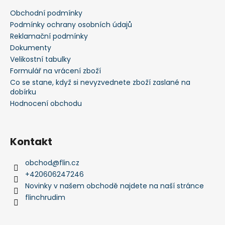
a
Obchodní podmínky
t
Podmínky ochrany osobních údajů
í
Reklamační podmínky
Dokumenty
Velikostní tabulky
Formulář na vrácení zboží
Co se stane, když si nevyzvednete zboží zaslané na
dobírku
Hodnocení obchodu
Kontakt
obchod
@
flin.cz
+420606247246
Novinky v našem obchodě najdete na naší stránce
flinchrudim