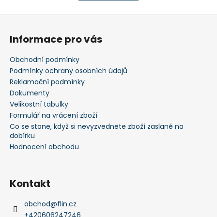
k
á
o
d
Z
v
a
á
á
c
Informace pro vás
n
p
í
í
p
a
Obchodní podmínky
r
t
Podmínky ochrany osobních údajů
v
í
Reklamační podmínky
k
Dokumenty
y
Velikostní tabulky
v
Formulář na vrácení zboží
ý
Co se stane, když si nevyzvednete zboží zaslané na
p
dobírku
i
Hodnocení obchodu
s
u
Kontakt
obchod
@
flin.cz
+420606247246