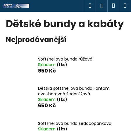
K
Přejít
Hledat
Náku
M
Přihlášen
na
o
obsah
Zpět
Zpět
košík
š
Dětské bundy a kabáty
í
C
k
Nejprodávanější
o
p
o
Softshellová bunda růžová
t
Skladem
(1 ks)
ř
950 Kč
e
b
Dětská softshellová bunda Fantom
u
dvoubarevná šedorůžová
j
Skladem
(1 ks)
650 Kč
e
t
e
Softshellová bunda šedocopánková
n
Skladem
(1 ks)