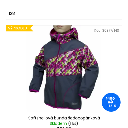
128
VÝPRODEJ
Kód:
36377/140
1 100
KČ
–13 %
Softshellová bunda šedocopánková
Skladem
(1 ks)