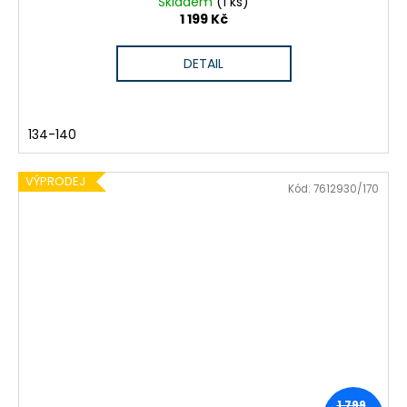
Skladem
(1 ks)
1 199 Kč
DETAIL
134-140
VÝPRODEJ
Kód:
7612930/170
1 799