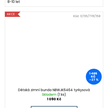
8-10 let
AKCE
Kód:
12735/TYR/158
1 495
KČ
–27 %
Dětská zimní bunda NBWJK6464 tyrkysová
Skladem
(1 ks)
1 090 Kč