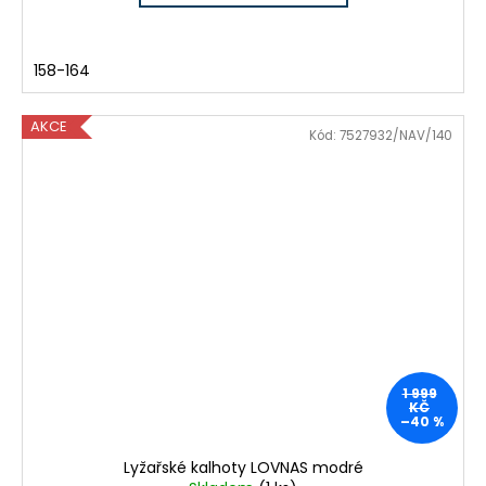
158-164
AKCE
Kód:
7527932/NAV/140
1 999
KČ
–40 %
Lyžařské kalhoty LOVNAS modré