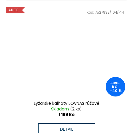
AKCE
Kód:
7527932/164/PIN
1 999
KČ
–40 %
Lyžařské kalhoty LOVNAS růžové
Skladem
(2 ks)
1 199 Kč
DETAIL