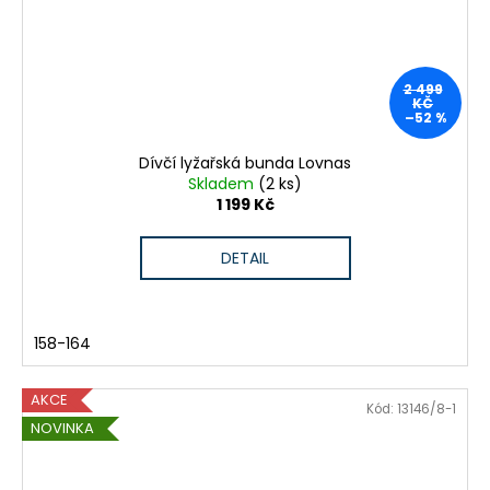
2 499
KČ
–52 %
Dívčí lyžařská bunda Lovnas
Skladem
(2 ks)
1 199 Kč
DETAIL
158-164
AKCE
Kód:
13146/8-1
NOVINKA