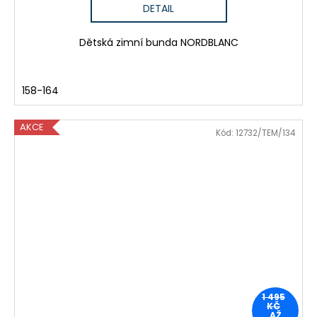
DETAIL
Dětská zimní bunda NORDBLANC
158-164
AKCE
Kód:
12732/TEM/134
1 495
KČ
AŽ