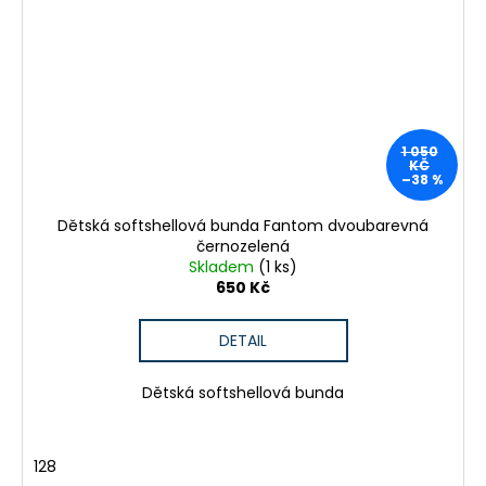
1 050
KČ
–38 %
Dětská softshellová bunda Fantom dvoubarevná
černozelená
Skladem
(1 ks)
650 Kč
DETAIL
Dětská softshellová bunda
128