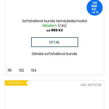
OD
965
KČ
–0 %
Softshellová bunda černá,šedá,modrá
Skladem
(1 ks)
965 Kč
od
DETAIL
Dětská softshellová bunda
116
122
134
VÝPRODEJ
Kód:
36371/128