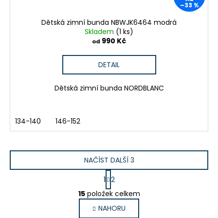
–33 %
Dětská zimní bunda NBWJK6464 modrá
Skladem
(1 ks)
990 Kč
od
DETAIL
Dětská zimní bunda NORDBLANC
134-140
146-152
NAČÍST DALŠÍ 3
S
1
2
t
O
r
15
položek celkem
v
á
NAHORU
l
n