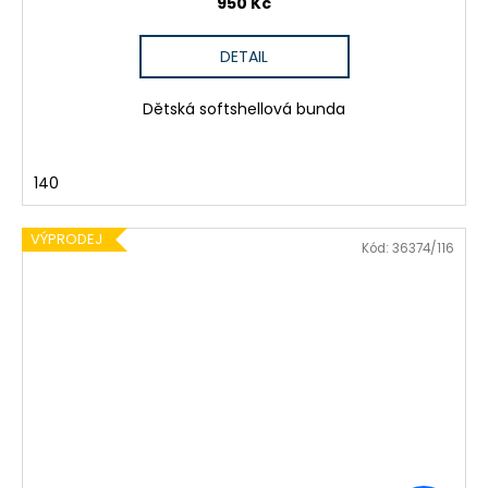
950 Kč
DETAIL
Dětská softshellová bunda
140
VÝPRODEJ
Kód:
36374/116