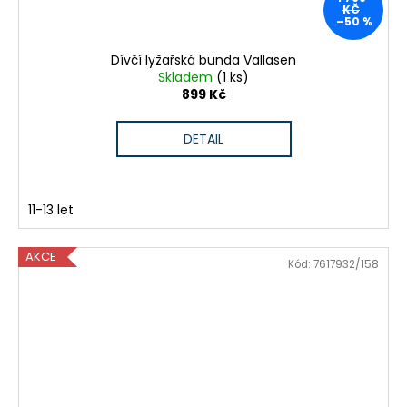
KČ
–50 %
Dívčí lyžařská bunda Vallasen
Skladem
(1 ks)
899 Kč
DETAIL
11-13 let
AKCE
Kód:
7617932/158