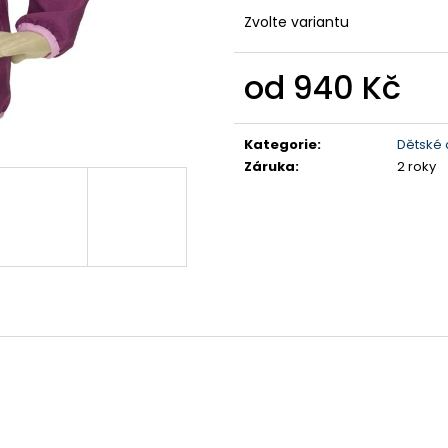
DÁMSKÉ BAVLNĚNÉ TRIKO GTS
PÁNSKÉ KRAŤAS
TYRKYSOVÉ
Zvolte variantu
990 Kč
299 Kč
Původně:
1 590
Původně:
349 Kč
od
940 Kč
Měrná
cena:
Kategorie
:
Dětské 
Záruka
:
2 roky