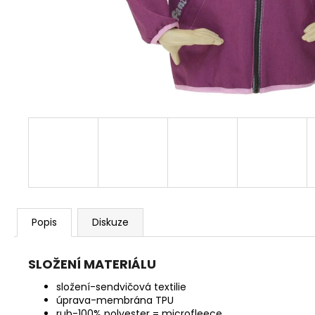
MAC IN A SAC ORIGIN OCEAN BLUE
1 490 Kč
Původně:
1 590 Kč
Popis
Diskuze
SLOŽENÍ MATERIÁLU
​složení-sendvičová textilie
úprava-membrána TPU
rub-100% polyester = microfleece