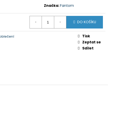
Y GTS 606211 MODRÁ
Značka:
Fantom
 Kč
DO KOŠÍKU
Tisk
oblečení
Zeptat se
Sdílet