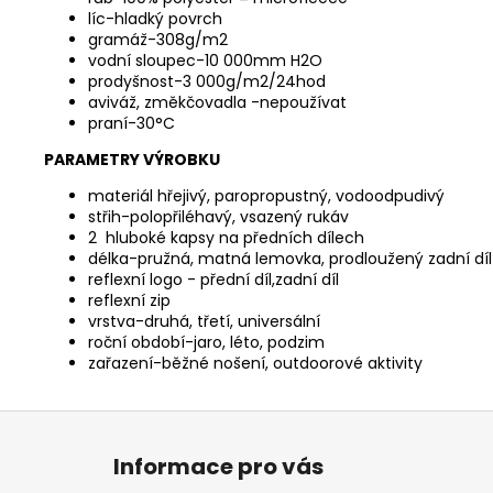
líc-hladký povrch
gramáž-308g/m2
vodní sloupec-10 000mm H2O
prodyšnost-3 000g/m2/24hod
aviváž, změkčovadla -nepoužívat
praní-30°C
PARAMETRY VÝROBKU
materiál hřejivý, paropropustný, vodoodpudivý
střih-polopřiléhavý, vsazený rukáv
2 hluboké kapsy na předních dílech
délka-pružná, matná lemovka, prodloužený zadní díl
reflexní logo - přední díl,zadní díl
reflexní zip
vrstva-druhá, třetí, universální
roční období-jaro, léto, podzim
zařazení-běžné nošení, outdoorové aktivity
Z
á
Informace pro vás
p