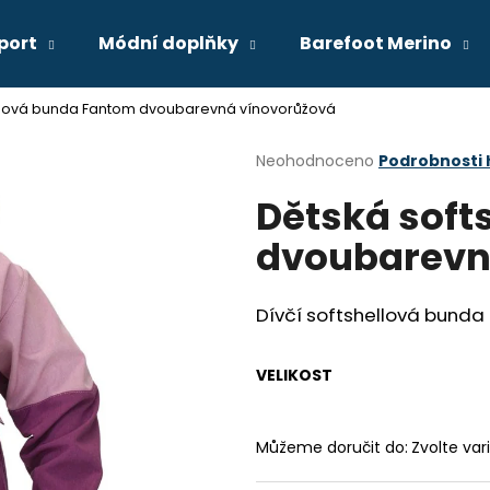
port
Módní doplňky
Barefoot Merino
llová bunda Fantom dvoubarevná vínovorůžová
Co potřebujete najít?
Průměrné
Neohodnoceno
Podrobnosti
hodnocení
Dětská soft
produktu
HLEDAT
je
dvoubarevn
0,0
z
5
Doporučujeme
hvězdiček.
Dívčí softshellová bunda
VELIKOST
Můžeme doručit do:
Zvolte var