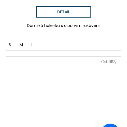
DETAIL
Dámská halenka s dlouhým rukávem
S
M
L
Kód:
11112/L