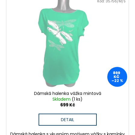
Kód:
35756/M/S
899
KČ
–22 %
Dámská halenka vážka mintová
Skladem
(1 ks)
699 Kč
DETAIL
Dámská halenka s vkusným motivem vážky s kamínky