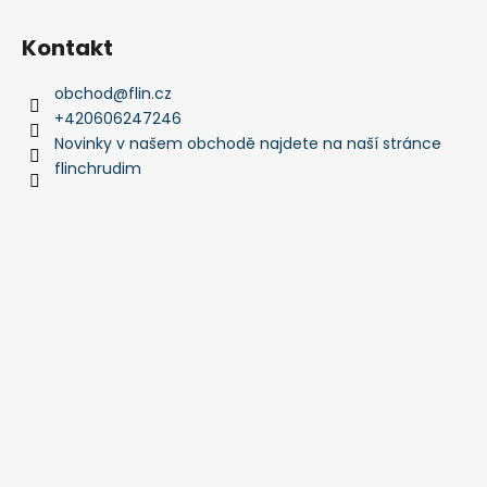
u
Kontakt
obchod
@
flin.cz
+420606247246
Novinky v našem obchodě najdete na naší stránce
flinchrudim