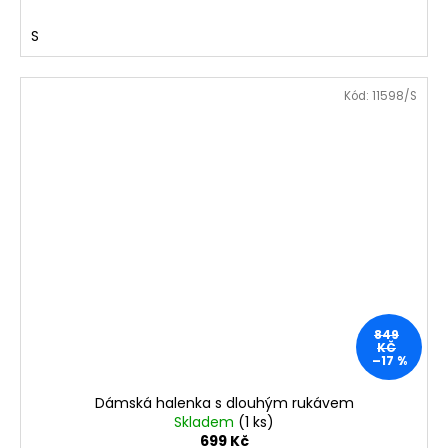
S
Kód:
11598/S
849
KČ
–17 %
Dámská halenka s dlouhým rukávem
Skladem
(1 ks)
699 Kč