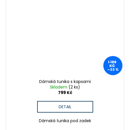
1 199
KČ
–33 %
Dámská tunika s kapsami
Skladem
(2 ks)
799 Kč
DETAIL
Dámská tunika pod zadek