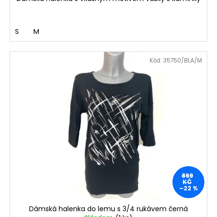
S
M
Kód:
35750/BLA/M
899
KČ
–22 %
Dámská halenka do lemu s 3/4 rukávem černá