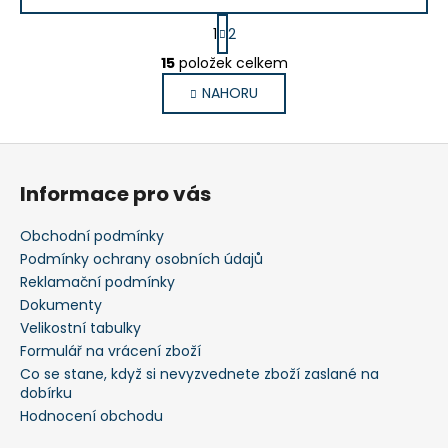
S
1
2
t
O
r
15
položek celkem
v
á
NAHORU
l
n
k
á
o
d
Z
v
a
á
á
c
Informace pro vás
n
p
í
í
p
a
Obchodní podmínky
r
t
Podmínky ochrany osobních údajů
v
í
Reklamační podmínky
k
Dokumenty
y
Velikostní tabulky
v
Formulář na vrácení zboží
ý
Co se stane, když si nevyzvednete zboží zaslané na
p
dobírku
i
Hodnocení obchodu
s