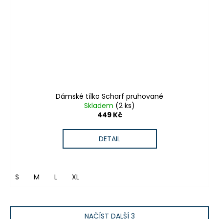
Dámské tílko Scharf pruhované
Skladem
(2 ks)
449 Kč
DETAIL
S
M
L
XL
NAČÍST DALŠÍ 3