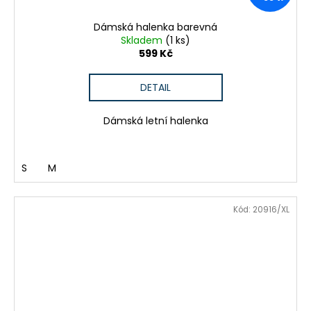
Dámská halenka barevná
Skladem
(1 ks)
599 Kč
DETAIL
Dámská letní halenka
S
M
Kód:
20916/XL