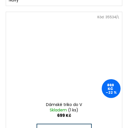
Kód:
35534/L
899
KČ
–22 %
Dámské triko do V
Skladem
(1 ks)
699 Kč