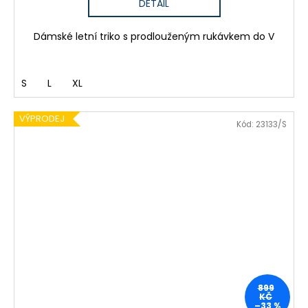
DETAIL
Dámské letní triko s prodlouženým rukávkem do V
S
L
XL
VÝPRODEJ
Kód:
23133/S
899
KČ
–33 %