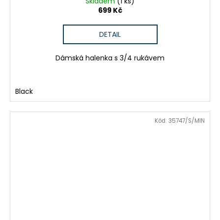
Skladem
(1 ks)
699 Kč
DETAIL
Dámská halenka s 3/4 rukávem
Black
Kód:
35747/S/MIN