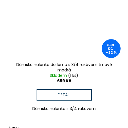
899
KČ
–22 %
Dámská halenka do lemu s 3/4 rukávem tmavě
modrá
Skladem
(1 ks)
699 Kč
DETAIL
Dámská halenka s 3/4 rukávem
Navy