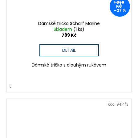
1 099
KČ
–27 %
Dámské tričko Scharf Marine
Skladem
(1 ks)
799 Kč
DETAIL
Dámské tričko s dlouhým rukávem
L
Kód:
9414/S