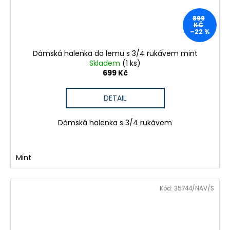
899
KČ
–22 %
Dámská halenka do lemu s 3/4 rukávem mint
Skladem
(1 ks)
699 Kč
DETAIL
Dámská halenka s 3/4 rukávem
Mint
Kód:
35744/NAV/S