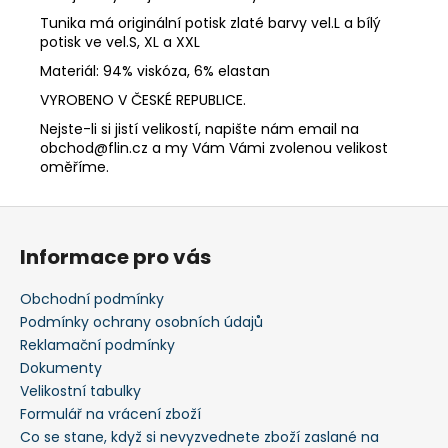
Tunika má originální potisk zlaté barvy vel.L a bílý
potisk ve vel.S, XL a XXL
Materiál: 94% viskóza, 6% elastan
VYROBENO V ČESKÉ REPUBLICE.
Nejste-li si jistí velikostí, napište nám email na
obchod@flin.cz a my Vám Vámi zvolenou velikost
oměříme.
Z
á
Informace pro vás
p
a
Obchodní podmínky
t
Podmínky ochrany osobních údajů
í
Reklamační podmínky
Dokumenty
Velikostní tabulky
Formulář na vrácení zboží
Co se stane, když si nevyzvednete zboží zaslané na