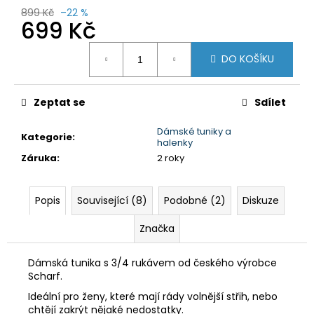
č
899 Kč
–22 %
u
699 Kč
j
e
Měrná
DO KOŠÍKU
cena:
m
e
Zeptat se
Sdílet
DÁMSKÉ
KRAŤASY
Dámské tuniky a
Kategorie
:
halenky
GTS
606211
Záruka
:
2 roky
BORDO
750
Kč
Popis
Související (8)
Podobné (2)
Diskuze
Původně:
1
Značka
590
Kč
Dámská tunika s 3/4 rukávem od českého výrobce
Scharf.
Ideální pro ženy, které mají rády volnější střih, nebo
chtějí zakrýt nějaké nedostatky.