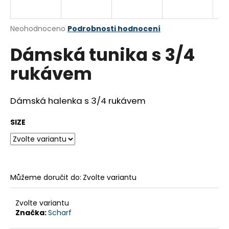
a
j
Průměrné
Neohodnoceno
Podrobnosti hodnocení
í
hodnocení
Dámská tunika s 3/4
produktu
t
je
?
rukávem
0,0
z
5
hvězdiček.
Dámská halenka s 3/4 rukávem
HLEDAT
SIZE
D
o
Můžeme doručit do:
Zvolte variantu
p
o
Zvolte variantu
r
Značka:
Scharf
u