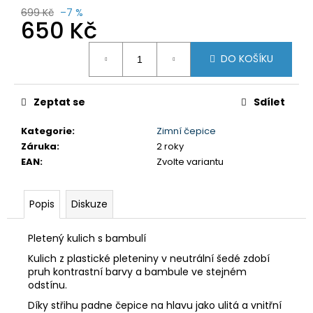
č
699 Kč
–7 %
u
650 Kč
j
e
Měrná
DO KOŠÍKU
cena:
m
e
Zeptat se
Sdílet
DÁMSKÉ
LETNÍ
Kategorie
:
Zimní čepice
ŠATY
Záruka
:
2 roky
PŘEPÁSANÉ
EAN
:
Zvolte variantu
AZUROVÉ
1
299
Popis
Diskuze
Kč
Původně:
1
Pletený kulich s bambulí
799
Kč
Kulich z plastické pleteniny v neutrální šedé zdobí
pruh kontrastní barvy a bambule ve stejném
odstínu.
Díky střihu padne čepice na hlavu jako ulitá a vnitřní