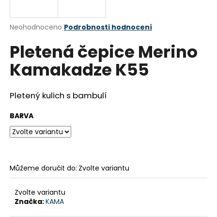
a
j
Průměrné
Neohodnoceno
Podrobnosti hodnocení
í
hodnocení
Pletená čepice Merino
produktu
t
je
?
Kamakadze K55
0,0
z
5
hvězdiček.
Pletený kulich s bambulí
HLEDAT
BARVA
D
o
Můžeme doručit do:
Zvolte variantu
p
o
Zvolte variantu
r
Značka:
KAMA
u