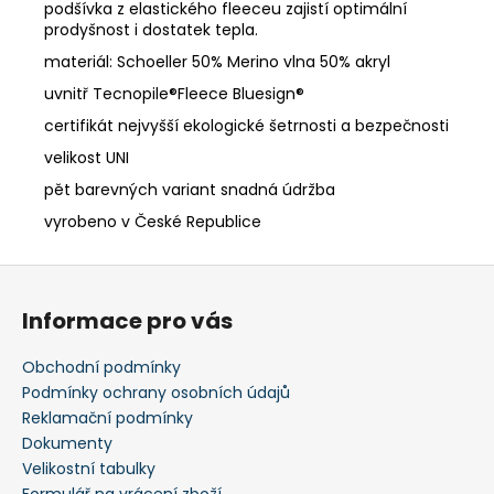
podšívka z elastického fleeceu zajistí optimální
prodyšnost i dostatek tepla.
materiál: Schoeller 50% Merino vlna 50% akryl
uvnitř Tecnopile®Fleece Bluesign®
certifikát nejvyšší ekologické šetrnosti a bezpečnosti
velikost UNI
pět barevných variant snadná údržba
vyrobeno v České Republice
Z
á
Informace pro vás
p
a
Obchodní podmínky
t
Podmínky ochrany osobních údajů
í
Reklamační podmínky
Dokumenty
Velikostní tabulky
Formulář na vrácení zboží