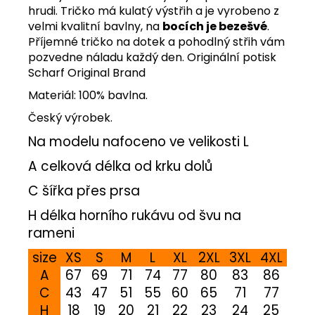
hrudi. Tričko má kulatý výstřih a je vyrobeno z
velmi kvalitní bavlny, na
bocích je bezešvé
.
Příjemné tričko na dotek a pohodlný střih vám
pozvedne náladu každý den. Originální potisk
Scharf Original Brand
Materiál: 100% bavlna.
Český výrobek.
Na modelu nafoceno ve velikosti L
A celková délka od krku dolů
C šířka přes prsa
H délka horního rukávu od švu na
rameni
size
XS
S
M
L
XL
2XL
3XL
4XL
A
67
69
71
74
77
80
83
86
C
43
47
51
55
60
65
71
77
H
18
19
20
21
22
23
24
25