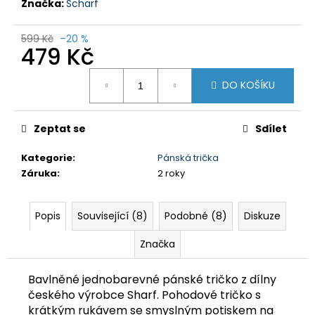
č
Značka:
Scharf
u
j
599 Kč
–20 %
e
479 Kč
m
Měrná
e
DO KOŠÍKU
cena:
DÁMSKÉ
Zeptat se
Sdílet
3/4
KALHOTY
MISSY
Kategorie
:
Pánská trička
NBSLP4242B
Záruka
:
2 roky
ČERNÉ
699
Kč
Popis
Související (8)
Podobné (8)
Diskuze
Původně:
1
Značka
295
Kč
Bavlněné jednobarevné pánské tričko z dílny
českého výrobce Sharf. Pohodové tričko s
krátkým rukávem se smyslným potiskem na