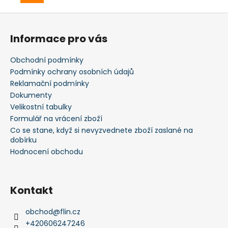
Z
á
Informace pro vás
p
a
Obchodní podmínky
t
Podmínky ochrany osobních údajů
í
Reklamační podmínky
Dokumenty
Velikostní tabulky
Formulář na vrácení zboží
Co se stane, když si nevyzvednete zboží zaslané na
dobírku
Hodnocení obchodu
Kontakt
obchod
@
flin.cz
+420606247246