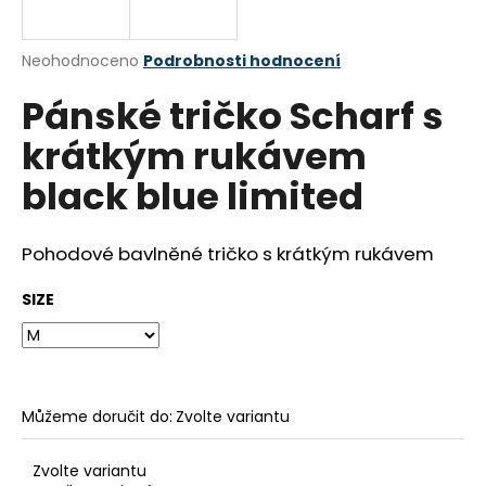
a
j
Průměrné
Neohodnoceno
Podrobnosti hodnocení
í
hodnocení
Pánské tričko Scharf s
produktu
t
je
?
krátkým rukávem
0,0
z
black blue limited
5
hvězdiček.
Pohodové bavlněné tričko s krátkým rukávem
HLEDAT
SIZE
D
o
p
o
Můžeme doručit do:
Zvolte variantu
r
u
Zvolte variantu