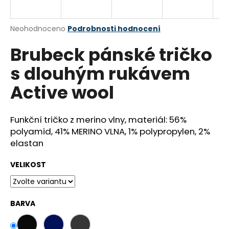
a
j
Průměrné
Neohodnoceno
Podrobnosti hodnocení
í
hodnocení
Brubeck pánské tričko
produktu
t
je
?
s dlouhým rukávem
0,0
z
Active wool
5
hvězdiček.
Funkční tričko z merino vlny, materiál: 56%
HLEDAT
polyamid, 41% MERINO VLNA, 1% polypropylen, 2%
elastan
D
VELIKOST
o
p
o
BARVA
r
u