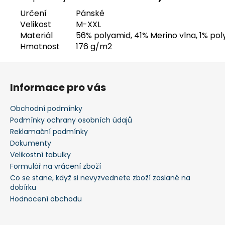
Určení
Pánské
Velikost
M-XXL
Materiál
56% polyamid, 41% Merino vlna, 1% pol
Hmotnost
176 g/m2
Z
á
Informace pro vás
p
a
Obchodní podmínky
t
Podmínky ochrany osobních údajů
í
Reklamační podmínky
Dokumenty
Velikostní tabulky
Formulář na vrácení zboží
Co se stane, když si nevyzvednete zboží zaslané na
dobírku
Hodnocení obchodu