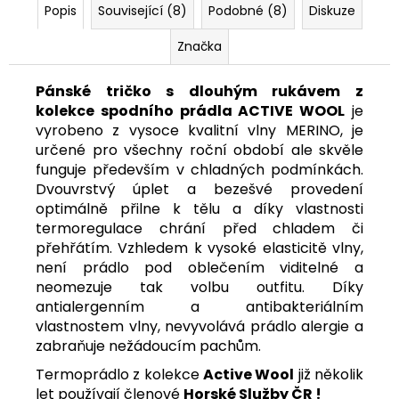
Popis
Související (8)
Podobné (8)
Diskuze
Značka
Pánské tričko s dlouhým rukávem z
kolekce spodního prádla ACTIVE WOOL
je
vyrobeno z vysoce kvalitní vlny MERINO, je
určené pro všechny roční období ale skvěle
funguje především v chladných podmínkách.
Dvouvrstvý úplet a bezešvé provedení
optimálně přilne k tělu a díky vlastnosti
termoregulace chrání před chladem či
přehřátím. Vzhledem k vysoké elasticitě vlny,
není prádlo pod oblečením viditelné a
neomezuje tak volbu outfitu. Díky
antialergenním a antibakteriálním
vlastnostem vlny, nevyvolává prádlo alergie a
zabraňuje nežádoucím pachům.
Termoprádlo z kolekce
Active Wool
již několik
let používají členové
Horské Služby ČR !