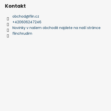
Kontakt
obchod
@
flin.cz
+420606247246
Novinky v našem obchodě najdete na naší stránce
flinchrudim