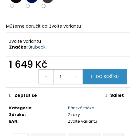
č
u
j
e
Můžeme doručit do:
Zvolte variantu
m
e
Zvolte variantu
Značka:
Brubeck
DÁMSKÝ
THERMO
1 649 Kč
SET
TÄRNABY
Měrná
999
DO KOŠÍKU
cena:
Kč
Původně:
1
Zeptat se
Sdílet
499
Kč
Kategorie
:
Pánská trička
Záruka
:
2 roky
EAN
:
Zvolte variantu