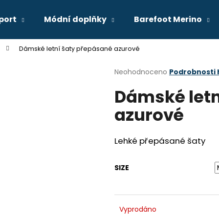
port
Módní doplňky
Barefoot Merino
Dámské letní šaty přepásané azurové
Co potřebujete najít?
Průměrné
Neohodnoceno
Podrobnosti
hodnocení
Dámské letn
produktu
HLEDAT
je
azurové
0,0
z
5
Doporučujeme
hvězdiček.
Lehké přepásané šaty
SIZE
Vyprodáno