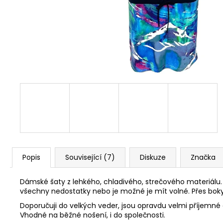
MAC IN A SAC ORIGIN OCEAN BLUE
1 490 Kč
Původně:
1 590 Kč
Popis
Související (7)
Diskuze
Značka
Dámské šaty z lehkého, chladivého, strečového materiálu. Š
všechny nedostatky nebo je možné je mít volné. Přes boky
Doporučuji do velkých veder, jsou opravdu velmi příjemné a
Vhodné na běžné nošení, i do společnosti.