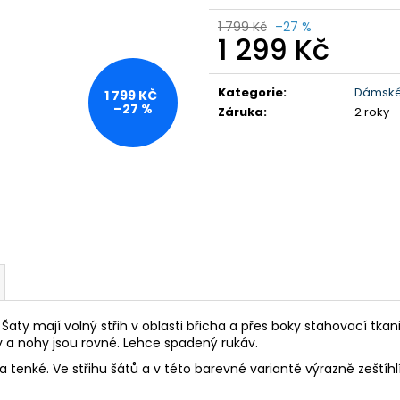
DÁMSKÉ BAVLNĚNÉ TRIKO GTS
PÁNSKÉ KRAŤAS
TYRKYSOVÉ
1 799 Kč
–27 %
990 Kč
1 299 Kč
299 Kč
Původně:
1 590
Původně:
349 Kč
Měrná
cena:
Kategorie
:
Dámské
1 799 KČ
–27 %
Záruka
:
2 roky
aty mají volný střih v oblasti břicha a přes boky stahovací tkani
 a nohy jsou rovné. Lehce spadený rukáv.
 tenké. Ve střihu šátů a v této barevné variantě výrazně zeštíhlí