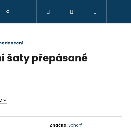
Hledat
Přihlášení
Nákupní
Obchodní podmínky
Kontakty
Hodnocen
košík
 hodnocení
í šaty přepásané
Následující
Značka:
Scharf