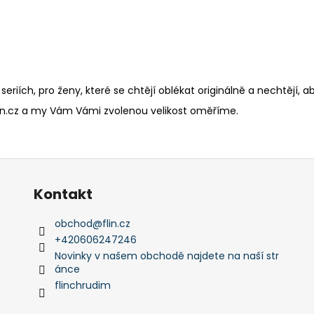
riích, pro ženy, které se chtějí oblékat originálně a nechtějí, 
@flin.cz a my Vám Vámi zvolenou velikost oměříme.
Kontakt
obchod
@
flin.cz
+420606247246
Novinky v našem obchodě najdete na naší str
ánce
flinchrudim