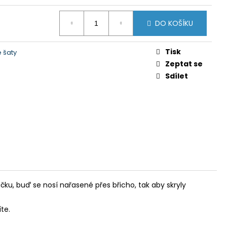
Y GTS 606211 MODRÁ
DO KOŠÍKU
 Kč
Tisk
 šaty
Zeptat se
Sdílet
čku, buď se nosí nařasené přes břicho, tak aby skryly
te.