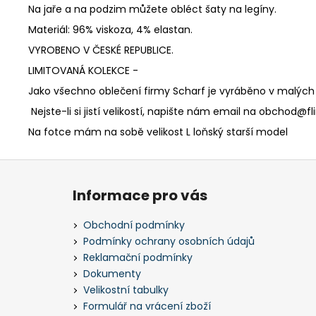
Na jaře a na podzim můžete obléct šaty na legíny.
Materiál: 96% viskoza, 4% elastan.
VYROBENO V ČESKÉ REPUBLICE.
LIMITOVANÁ KOLEKCE -
Jako všechno oblečení firmy Scharf je vyráběno v malých se
Nejste-li si jistí velikostí, napište nám email na obchod
Na fotce mám na sobě velikost L loňský starší model
Z
á
Informace pro vás
p
a
Obchodní podmínky
t
Podmínky ochrany osobních údajů
í
Reklamační podmínky
Dokumenty
Velikostní tabulky
Formulář na vrácení zboží