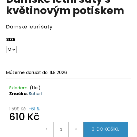
je
a
květinovým potiskem
0,0
z
j
5
í
hvězdiček.
Dámské letní šaty
t
?
SIZE
HLEDAT
Můžeme doručit do:
11.8.2026
Skladem
(1 ks)
Značka:
Scharf
D
o
1 599 Kč
–61 %
p
610 Kč
o
r
Měrná
DO KOŠÍKU
cena:
u