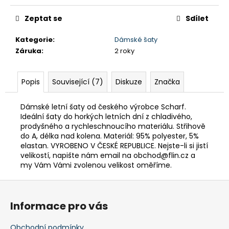
č
u
Zeptat se
Sdílet
j
e
Kategorie
:
Dámské šaty
m
Záruka
:
2 roky
e
Popis
Související (7)
Diskuze
Značka
DÁMSKÁ
ZATEPLOVACÍ
SUKNĚ
Dámské letní šaty od českého výrobce Scharf.
GTS
Ideální šaty do horkých letních dní z chladivého,
600522
prodyšného a rychleschnoucího materiálu. Střihově
SMOKE
do A, délka nad kolena. Materiál: 95% polyester, 5%
629
elastan. VYROBENO V ČESKÉ REPUBLICE. Nejste-li si jistí
Kč
velikostí, napište nám email na obchod@flin.cz a
Původně:
my Vám Vámi zvolenou velikost oměříme.
1
990
Z
Kč
á
Informace pro vás
p
a
Obchodní podmínky