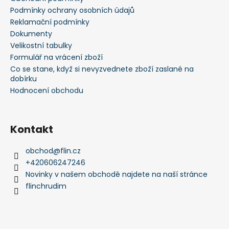
t
Podmínky ochrany osobních údajů
í
Reklamační podmínky
Dokumenty
Velikostní tabulky
Formulář na vrácení zboží
Co se stane, když si nevyzvednete zboží zaslané na
dobírku
Hodnocení obchodu
Kontakt
obchod
@
flin.cz
+420606247246
Novinky v našem obchodě najdete na naší stránce
flinchrudim