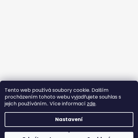
Tento web používá soubory cookie. Dalším
procházením tohoto webu vyjadřujete souhlas s
jejich používáním.. Více informací
zde
.
Flin Sport
Nastavení
Vytvořil Shoptet
Copyright 2026
Flin Sport
. Všechna práva vyhrazena.