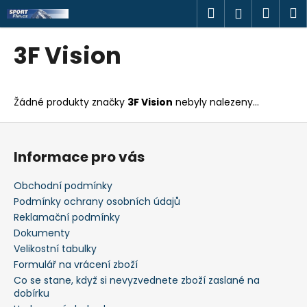
K
Přejít
Hledat
Náku
M
Přihlášen
na
o
obsah
Zpět
Zpět
košík
š
3F Vision
í
C
k
o
Žádné produkty značky
3F Vision
nebyly nalezeny...
p
o
Z
t
á
Informace pro vás
ř
p
e
a
Obchodní podmínky
b
t
Podmínky ochrany osobních údajů
u
í
Reklamační podmínky
j
Dokumenty
Velikostní tabulky
e
Formulář na vrácení zboží
t
Co se stane, když si nevyzvednete zboží zaslané na
e
dobírku
n