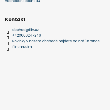
Hodnocení obchodu
a
j
í
Kontakt
t
obchod
@
flin.cz
?
+420606247246
Novinky v našem obchodě najdete na naší stránce
flinchrudim
HLEDAT
D
o
p
o
r
u