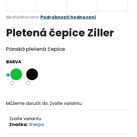
a
j
Průměrné
Neohodnoceno
Podrobnosti hodnocení
í
hodnocení
Pletená čepice Ziller
produktu
t
je
?
0,0
z
Pánská pletená čepice
5
hvězdiček.
BARVA
HLEDAT
D
o
Můžeme doručit do:
Zvolte variantu
p
o
Zvolte variantu
r
Značka:
Sherpa
u