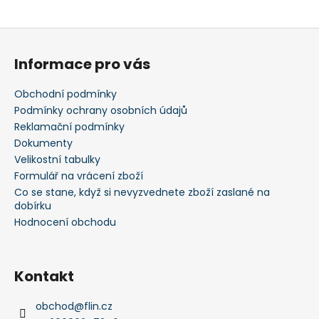
Z
á
Informace pro vás
p
a
Obchodní podmínky
t
Podmínky ochrany osobních údajů
í
Reklamační podmínky
Dokumenty
Velikostní tabulky
Formulář na vrácení zboží
Co se stane, když si nevyzvednete zboží zaslané na
dobírku
Hodnocení obchodu
Kontakt
obchod
@
flin.cz