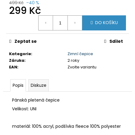
č
499 Kč
–40 %
u
299 Kč
j
Měrná
e
DO KOŠÍKU
cena:
m
e
Zeptat se
Sdílet
DÁMSKÉ
Kategorie
:
Zimní čepice
KRAŤASY
Záruka
:
2 roky
GTS
606211
EAN
:
Zvolte variantu
BORDO
750
Kč
Popis
Diskuze
Původně:
1
Pánská pletená čepice
590
Kč
Velikost: UNI
materiál: 100% acryl, podšívka fleece 100% polyester