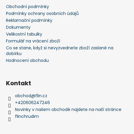
a
Obchodní podmínky
t
Podmínky ochrany osobních údajů
í
Reklamační podmínky
Dokumenty
Velikostní tabulky
Formulář na vrácení zboží
Co se stane, když si nevyzvednete zboží zaslané na
dobírku
Hodnocení obchodu
Kontakt
obchod
@
flin.cz
+420606247246
Novinky v našem obchodě najdete na naší stránce
flinchrudim