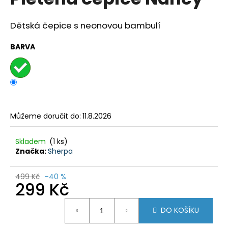
je
a
0,0
z
j
Dětská čepice s neonovou bambulí
5
í
hvězdiček.
BARVA
t
?
Můžeme doručit do:
11.8.2026
HLEDAT
Skladem
(1 ks)
Značka:
Sherpa
D
o
499 Kč
–40 %
p
299 Kč
o
Měrná
r
DO KOŠÍKU
cena:
u