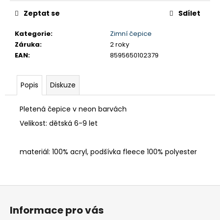
č
u
Zeptat se
Sdílet
j
e
Kategorie
:
Zimní čepice
m
Záruka
:
2 roky
e
EAN
:
8595650102379
MAC
Popis
Diskuze
IN
A
SAC
Pletená čepice v neon barvách
ORIGIN
Velikost: dětská 6-9 let
OCEAN
BLUE
1
materiál: 100% acryl, podšívka fleece 100% polyester
490
Kč
Původně:
1
Z
590
Kč
á
Informace pro vás
p