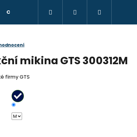
Hledat
Přihlášení
Nákupní
Obchodní podmínky
Kontakty
Hodnocen
košík
 hodnocení
ční mikina GTS 300312M
ké firmy GTS
Následující