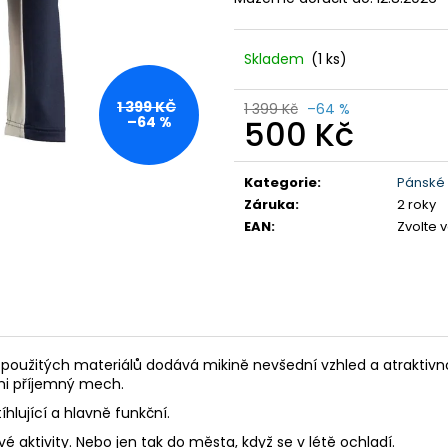
DÁMSKÉ BAVLNĚNÉ TRIKO GTS
PÁNSKÉ KRAŤAS
TYRKYSOVÉ
990 Kč
299 Kč
Původně:
1 590
Skladem
(1 ks)
Původně:
349 Kč
1 399 KČ
1 399 Kč
–64 %
500 Kč
–64 %
Měrná
cena:
Kategorie
:
Pánské 
Záruka
:
2 roky
EAN
:
Zvolte 
použitých materiálů dodává mikině nevšední vzhled a atraktivno
lmi příjemný mech.
hlující a hlavně funkční.
vé aktivity. Nebo jen tak do města, když se v létě ochladí.