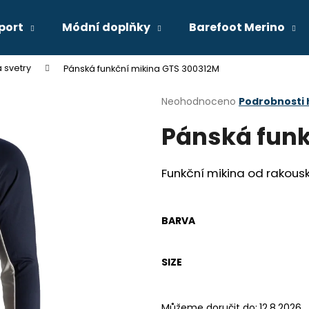
port
Módní doplňky
Barefoot Merino
 svetry
Pánská funkční mikina GTS 300312M
Co potřebujete najít?
Průměrné
Neohodnoceno
Podrobnosti
hodnocení
Pánská funk
produktu
HLEDAT
je
0,0
z
Funkční mikina od rakous
5
Doporučujeme
hvězdiček.
BARVA
SIZE
Můžeme doručit do:
12.8.2026