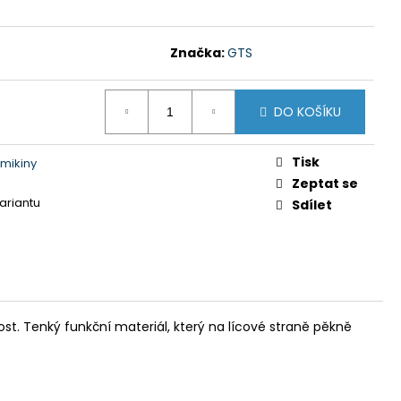
Y GTS 606211 MODRÁ
 Kč
Značka:
GTS
DO KOŠÍKU
Tisk
mikiny
Zeptat se
variantu
Sdílet
st. Tenký funkční materiál, který na lícové straně pěkně