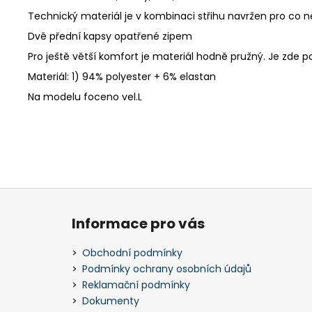
Technický materiál je v kombinaci střihu navržen pro co n
Dvě přední kapsy opatřené zipem
Pro ještě větší komfort je materiál hodně pružný. Je zde p
Materiál: 1) 94% polyester + 6% elastan
Na modelu foceno vel.L
Z
á
Informace pro vás
p
a
Obchodní podmínky
t
Podmínky ochrany osobních údajů
í
Reklamační podmínky
Dokumenty