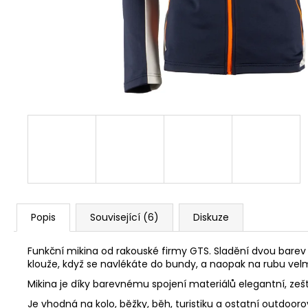
MAC IN A SAC ORIGIN OCEAN BLUE
1 490 Kč
Původně:
1 590 Kč
Popis
Související (6)
Diskuze
Funkční mikina od rakouské firmy GTS. Sladění dvou barev 
klouže, když se navlékáte do bundy, a naopak na rubu ve
Mikina je díky barevnému spojení materiálů elegantní, zeští
Je vhodná na kolo, běžky, běh, turistiku a ostatní outdooro