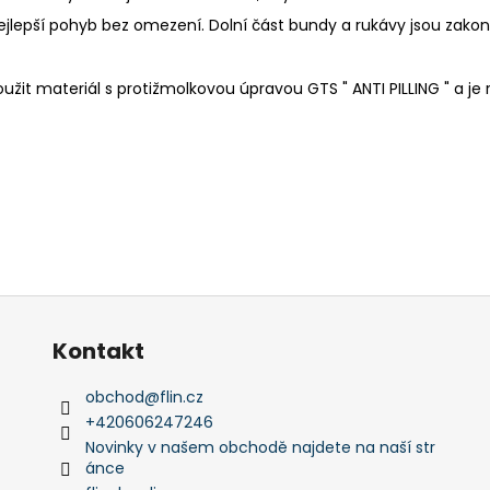
ejlepší pohyb bez omezení. Dolní část bundy a rukávy jsou zakon
oužit materiál s protižmolkovou úpravou GTS " ANTI PILLING " a je
Kontakt
obchod
@
flin.cz
+420606247246
Novinky v našem obchodě najdete na naší str
ánce