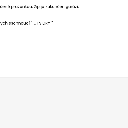
čené pruženkou. Zip je zakončen garáží.
 rychleschnoucí " GTS DRY "