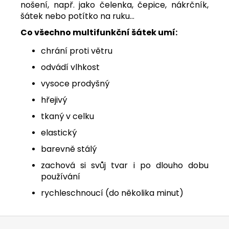
nošení, např. jako čelenka, čepice, nákrčník,
šátek nebo potítko na ruku...
Co všechno multifunkční šátek umí:
chrání proti větru
odvádí vlhkost
vysoce prodyšný
hřejivý
tkaný v celku
elastický
barevně stálý
zachová si svůj tvar i po dlouho dobu
používání
rychleschnoucí (do několika minut)
Z