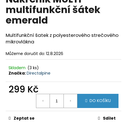
je
a
multifunkční šátek
0,0
z
j
emerald
5
í
hvězdiček.
t
Multifunkční šatek z polyesterového strečového
?
mikrovlákna
Můžeme doručit do:
12.8.2026
HLEDAT
Skladem
(3 ks)
Značka:
Directalpine
299 Kč
D
o
Měrná
DO KOŠÍKU
cena:
p
o
r
Zeptat se
Sdílet
u