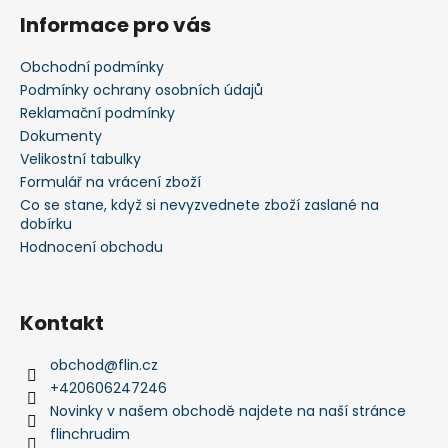
á
Informace pro vás
p
a
Obchodní podmínky
t
Podmínky ochrany osobních údajů
í
Reklamační podmínky
Dokumenty
Velikostní tabulky
Formulář na vrácení zboží
Co se stane, když si nevyzvednete zboží zaslané na
dobírku
Hodnocení obchodu
Kontakt
obchod
@
flin.cz
+420606247246
Novinky v našem obchodě najdete na naší stránce
flinchrudim