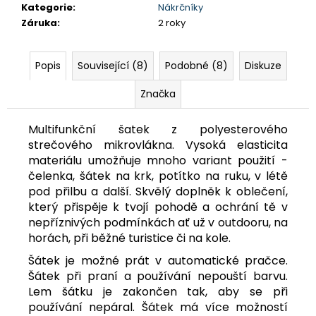
č
Kategorie
:
Nákrčníky
u
Záruka
:
2 roky
j
e
m
Popis
Související (8)
Podobné (8)
Diskuze
e
Značka
DÁMSKÉ
Multifunkční šatek z polyesterového
3/4
strečového mikrovlákna. Vysoká elasticita
KALHOTY
MISSY
materiálu umožňuje mnoho variant použití -
NBSLP4242B
čelenka, šátek na krk, potítko na ruku, v létě
ČERNÉ
pod přilbu a další. Skvělý doplněk k oblečení,
699
který přispěje k tvojí pohodě a ochrání tě v
Kč
nepříznivých podmínkách ať už v outdooru, na
Původně:
1
horách, při běžné turistice či na kole.
295
Kč
Šátek je možné prát v automatické pračce.
Šátek při praní a používání nepouští barvu.
Lem šátku je zakončen tak, aby se při
používání nepáral. Šátek má více možností