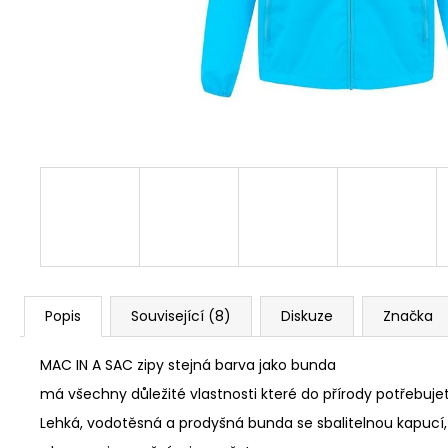
MAC IN A SAC ORIGIN OCEAN BLUE
1 490 Kč
Původně:
1 590 Kč
Popis
Související (8)
Diskuze
Značka
MAC IN A SAC zipy stejná barva jako bunda
má všechny důležité vlastnosti které do přírody potřebujet
Lehká, vodotěsná a prodyšná bunda se sbalitelnou kapucí,