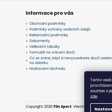
Z
á
Informace pro vás
p
a
Obchodní podmínky
t
Podmínky ochrany osobních údajů
í
Reklamační podmínky
Dokumenty
Velikostní tabulky
Formulář na vrácení zboží
Co se stane, když si nevyzvednete zboží zaslan
na dobírku
Hodnocení obchodu
Tento web 
procházení
souhlas s j
zde
.
Copyright 2026
Flin Sport
. Všechna práva vyhra
Nastave