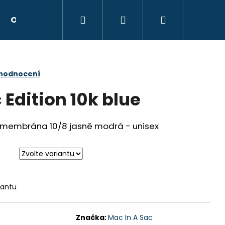
Hledat
Přihlášení
Nákupní
Obchodní podmínky
Kontakty
Hodnocen
košík
 hodnocení
 Edition 10k blue
 membrána 10/8 jasně modrá - unisex
iantu
Následující
Značka:
Mac In A Sac