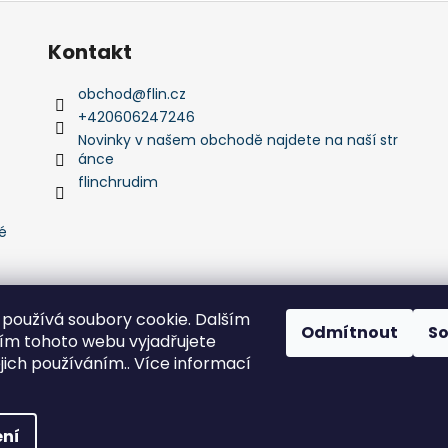
Kontakt
obchod
@
flin.cz
+420606247246
Novinky v našem obchodě najdete na naší str
ánce
flinchrudim
é
používá soubory cookie. Dalším
Odmítnout
S
m tohoto webu vyjadřujete
Flin Sport
ejich používáním.. Více informací
zena.
Upravit nastavení cookies
ní