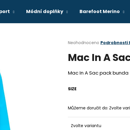
port
Módní doplňky
Barefoot Merino
Co potřebujete najít?
Průměrné
Neohodnoceno
Podrobnosti
hodnocení
Mac In A Sac
produktu
HLEDAT
je
0,0
z
Mac In A Sac pack bunda
5
Doporučujeme
hvězdiček.
SIZE
Můžeme doručit do:
Zvolte var
Zvolte variantu