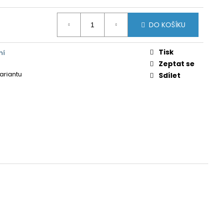
Y GTS 606211 MODRÁ
 Kč
DO KOŠÍKU
Tisk
ní
Zeptat se
variantu
Sdílet