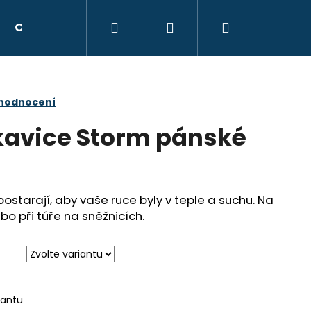
Hledat
Přihlášení
Nákupní
Obchodní podmínky
Kontakty
Hodnocen
košík
 hodnocení
kavice Storm pánské
ostarají, aby vaše ruce byly v teple a suchu. Na
bo při túře na sněžnicích.
Následující
iantu