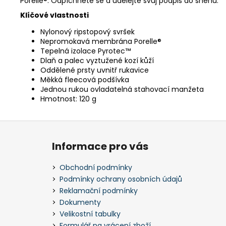
Porelle®. Odpíchněte se a udělejte svůj podpis do sněhu.
Klíčové vlastnosti
Nylonový ripstopový svršek
Nepromokavá membrána Porelle®
Tepelná izolace Pyrotec™
Dlaň a palec vyztužené kozí kůží
Oddělené prsty uvnitř rukavice
Měkká fleecová podšívka
Jednou rukou ovladatelná stahovací manžeta
Hmotnost: 120 g
Z
á
Informace pro vás
p
a
Obchodní podmínky
t
Podmínky ochrany osobních údajů
í
Reklamační podmínky
Dokumenty
Velikostní tabulky
Formulář na vrácení zboží