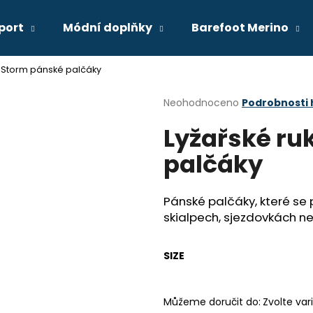
port
Módní doplňky
Barefoot Merino
e Storm pánské palčáky
Co potřebujete najít?
Průměrné
Neohodnoceno
Podrobnosti
hodnocení
Lyžařské ru
produktu
HLEDAT
je
palčáky
0,0
z
5
Doporučujeme
hvězdiček.
Pánské palčáky, které se p
skialpech, sjezdovkách ne
SIZE
Můžeme doručit do:
Zvolte var