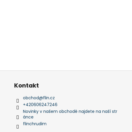
Kontakt
obchod
@
flin.cz
+420606247246
Novinky v našem obchodě najdete na naší str
ánce
flinchrudim