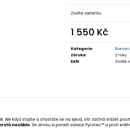
DÁMSKÉ BAVLNĚNÉ TRIKO GTS
PÁNSKÉ KRAŤAS
TYRKYSOVÉ
990 Kč
Zvolte variantu
299 Kč
Původně:
1 590
Původně:
349 Kč
1 550 Kč
Měrná
cena:
Kategorie
:
Rukavi
Záruka
:
2 roky
EAN
:
Zvolte 
i. Ale když stojíte a chystáte se na sjezd, vítr začíná srážet poc
prstů nezáblo
. Se zimou si poradí izolace Pyrotec™ a proti sn