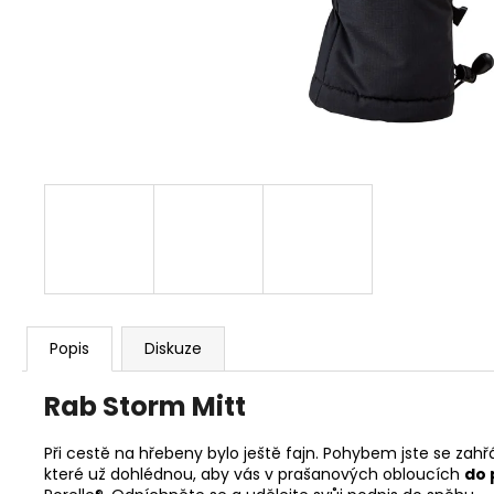
MAC IN A SAC ORIGIN OCEAN BLUE
1 490 Kč
Původně:
1 590 Kč
Popis
Diskuze
Rab
Storm Mitt
Při cestě na hřebeny bylo ještě fajn. Pohybem jste se zahřál
které už dohlédnou, aby vás v prašanových obloucích
do 