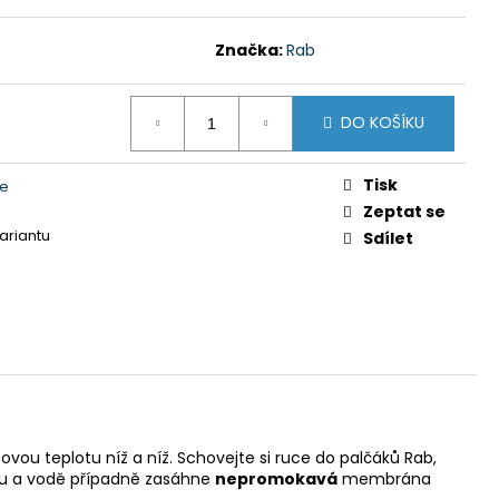
Y GTS 606211 MODRÁ
Značka:
Rab
 Kč
DO KOŠÍKU
Tisk
ce
Zeptat se
variantu
Sdílet
itovou teplotu níž a níž. Schovejte si ruce do palčáků Rab,
ěhu a vodě případně zasáhne
nepromokavá
membrána