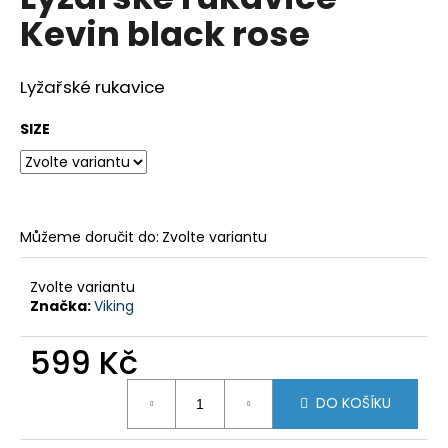
je
a
Kevin black rose
0,0
z
j
5
í
hvězdiček.
Lyžařské rukavice
t
?
SIZE
HLEDAT
Můžeme doručit do:
Zvolte variantu
Zvolte variantu
Značka:
Viking
D
o
599 Kč
p
o
Měrná
DO KOŠÍKU
r
cena:
u