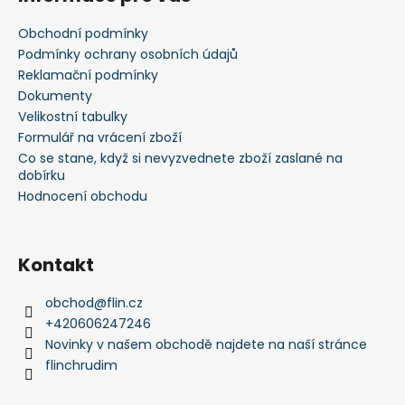
p
a
Obchodní podmínky
t
Podmínky ochrany osobních údajů
í
Reklamační podmínky
Dokumenty
Velikostní tabulky
Formulář na vrácení zboží
Co se stane, když si nevyzvednete zboží zaslané na
dobírku
Hodnocení obchodu
Kontakt
obchod
@
flin.cz
+420606247246
Novinky v našem obchodě najdete na naší stránce
flinchrudim