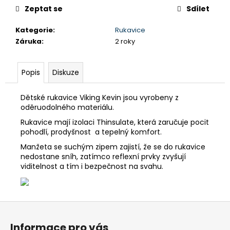
č
Zeptat se
Sdílet
u
j
Kategorie
:
Rukavice
e
Záruka
:
2 roky
m
e
Popis
Diskuze
DÁMSKÉ
BAVLNĚNÉ
Dětské rukavice Viking Kevin jsou vyrobeny z
TRIKO
oděruodolného materiálu.
GTS
Rukavice mají izolaci Thinsulate, která zaručuje pocit
TYRKYSOVÉ
pohodlí, prodyšnost a tepelný komfort.
299
Kč
Manžeta se suchým zipem zajistí, že se do rukavice
Původně:
nedostane sníh, zatímco reflexní prvky zvyšují
349
viditelnost a tím i bezpečnost na svahu.
Kč
Z
á
Informace pro vás