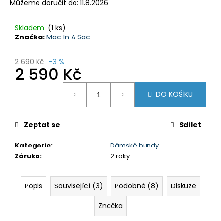
č
Můžeme doručit do:
11.8.2026
u
j
Skladem
(1 ks)
e
Značka:
Mac In A Sac
m
e
2 690 Kč
–3 %
2 590 Kč
DÁMSKÉ
Měrná
BAVLNĚNÉ
DO KOŠÍKU
cena:
TRIKO
GTS
TYRKYSOVÉ
Zeptat se
Sdílet
299
Kč
Kategorie
:
Dámské bundy
Původně:
349
Záruka
:
2 roky
Kč
Popis
Související (3)
Podobné (8)
Diskuze
Značka