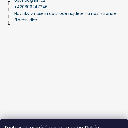
obchod
@
flin.cz
+420606247246
Novinky v našem obchodě najdete na naší stránce
flinchrudim
Tento web používá soubory cookie. Dalším