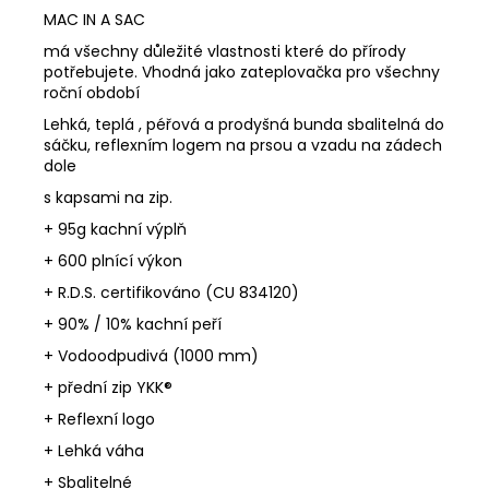
MAC IN A SAC
má všechny důležité vlastnosti které do přírody
potřebujete. Vhodná jako zateplovačka pro všechny
roční období
Lehká, teplá , péřová a prodyšná bunda sbalitelná do
sáčku, reflexním logem na prsou a vzadu na zádech
dole
s kapsami na zip.
+ 95g kachní výplň
+ 600 plnící výkon
+ R.D.S. certifikováno (CU 834120)
+ 90% / 10% kachní peří
+ Vodoodpudivá (1000 mm)
+ přední zip YKK®
+ Reflexní logo
+ Lehká váha
+ Sbalitelné