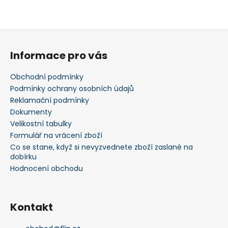
Z
á
Informace pro vás
p
a
Obchodní podmínky
t
Podmínky ochrany osobních údajů
í
Reklamační podmínky
Dokumenty
Velikostní tabulky
Formulář na vrácení zboží
Co se stane, když si nevyzvednete zboží zaslané na
dobírku
Hodnocení obchodu
Kontakt