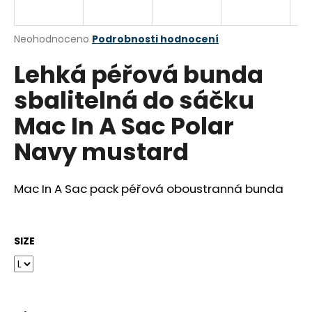
a
j
Průměrné
Neohodnoceno
Podrobnosti hodnocení
í
hodnocení
Lehká péřová bunda
produktu
t
je
?
sbalitelná do sáčku
0,0
z
Mac In A Sac Polar
5
hvězdiček.
Navy mustard
HLEDAT
Mac In A Sac pack péřová oboustranná bunda
D
o
SIZE
p
o
r
u