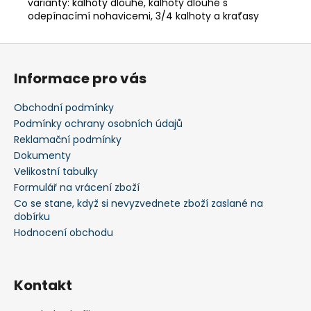
varianty: kalhoty dlouhé, kalhoty dlouhé s
odepínacímí nohavicemi, 3/4 kalhoty a kraťasy
Z
á
Informace pro vás
p
a
Obchodní podmínky
t
Podmínky ochrany osobních údajů
í
Reklamační podmínky
Dokumenty
Velikostní tabulky
Formulář na vrácení zboží
Co se stane, když si nevyzvednete zboží zaslané na
dobírku
Hodnocení obchodu
Kontakt