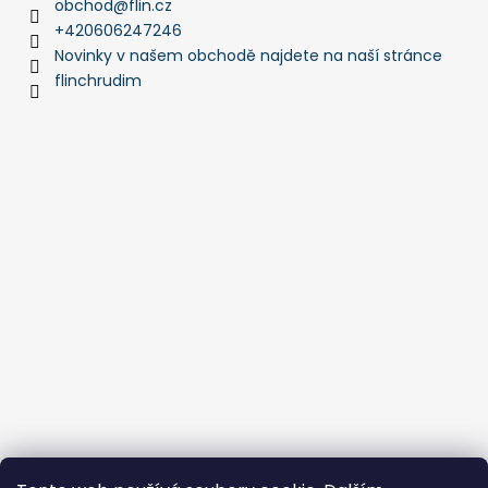
obchod
@
flin.cz
+420606247246
Novinky v našem obchodě najdete na naší stránce
flinchrudim