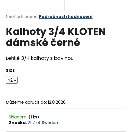
a
j
Průměrné
Neohodnoceno
Podrobnosti hodnocení
í
hodnocení
Kalhoty 3/4 KLOTEN
produktu
t
je
?
dámské černé
0,0
z
5
hvězdiček.
Lehké 3/4 kalhoty s bavlnou
HLEDAT
SIZE
D
o
Můžeme doručit do:
12.8.2026
p
o
Skladem
(1 ks)
r
Značka:
2117 of Sweden
u