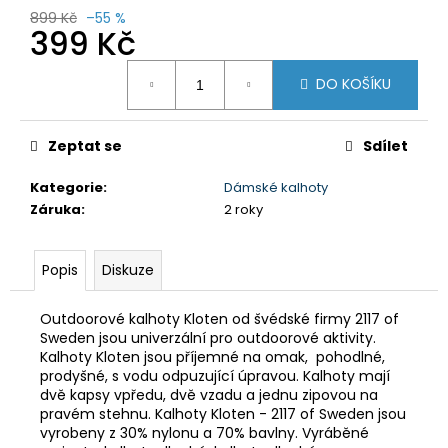
č
899 Kč
–55 %
u
399 Kč
j
e
Měrná
DO KOŠÍKU
cena:
m
e
Zeptat se
Sdílet
DÁMSKÉ
3/4
Kategorie
:
Dámské kalhoty
KALHOTY
Záruka
:
2 roky
MISSY
NBSLP4242B
FIALOVÉ
Popis
Diskuze
699
Kč
Původně:
Outdoorové kalhoty Kloten od švédské firmy 2117 of
1
Sweden jsou univerzální pro outdoorové aktivity.
295
Kalhoty Kloten jsou příjemné na omak, pohodlné,
Kč
prodyšné, s vodu odpuzující úpravou. Kalhoty mají
dvě kapsy vpředu, dvě vzadu a jednu zipovou na
pravém stehnu. Kalhoty Kloten - 2117 of Sweden jsou
vyrobeny z 30% nylonu a 70% bavlny. Vyráběné