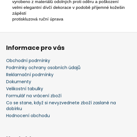
vyrobeno z materiálů odolných proti oděru a poškození

velmi elegantní dívčí dekorace v podobě příjemné kožešiny, krystal
zápěstí

protiskluzová ruční úprava
Z
á
Informace pro vás
p
a
Obchodní podmínky
t
Podmínky ochrany osobních údajů
í
Reklamační podmínky
Dokumenty
Velikostní tabulky
Formulář na vrácení zboží
Co se stane, když si nevyzvednete zboží zaslané na
dobírku
Hodnocení obchodu