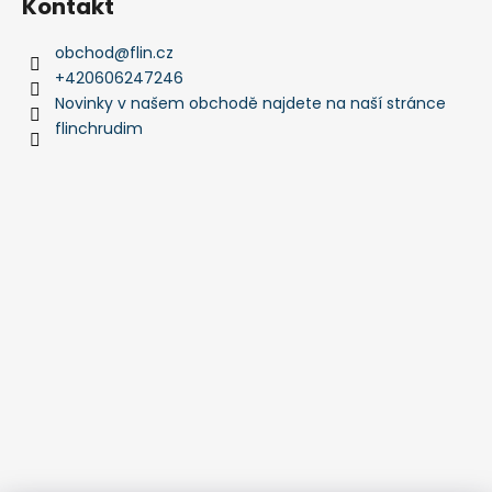
Kontakt
obchod
@
flin.cz
+420606247246
Novinky v našem obchodě najdete na naší stránce
flinchrudim