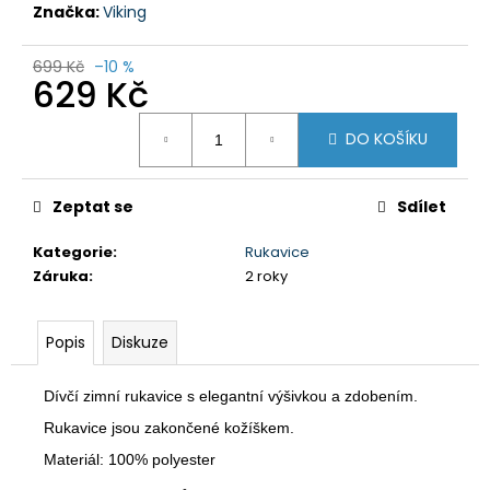
č
Značka:
Viking
u
j
699 Kč
–10 %
e
629 Kč
m
e
Měrná
DO KOŠÍKU
cena:
DÁMSKÉ
3/4
Zeptat se
Sdílet
KALHOTY
MISSY
Kategorie
:
Rukavice
NBSLP4242B
Záruka
:
2 roky
FIALOVÉ
699
Kč
Popis
Diskuze
Původně:
1
295
Dívčí zimní rukavice s elegantní výšivkou a zdobením.
Kč
Rukavice jsou zakončené kožíškem.
Materiál: 100% polyester