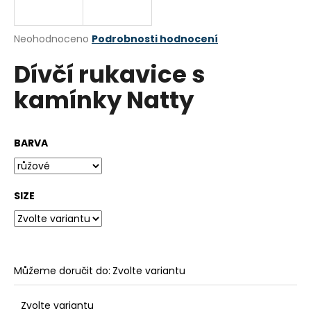
a
j
Průměrné
Neohodnoceno
Podrobnosti hodnocení
í
hodnocení
Dívčí rukavice s
produktu
t
je
?
kamínky Natty
0,0
z
5
hvězdiček.
BARVA
HLEDAT
SIZE
D
o
p
o
Můžeme doručit do:
Zvolte variantu
r
u
Zvolte variantu