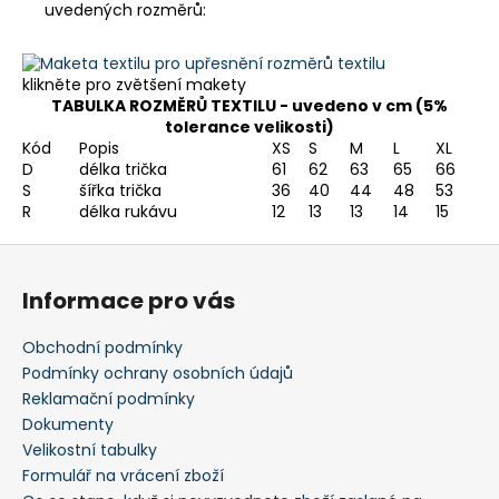
uvedených rozměrů:
klikněte pro zvětšení makety
TABULKA ROZMĚRŮ TEXTILU - uvedeno v cm (5%
tolerance velikosti)
Kód
Popis
XS
S
M
L
XL
D
délka trička
61
62
63
65
66
S
šířka trička
36
40
44
48
53
R
délka rukávu
12
13
13
14
15
Z
á
Informace pro vás
p
a
Obchodní podmínky
t
Podmínky ochrany osobních údajů
í
Reklamační podmínky
Dokumenty
Velikostní tabulky
Formulář na vrácení zboží