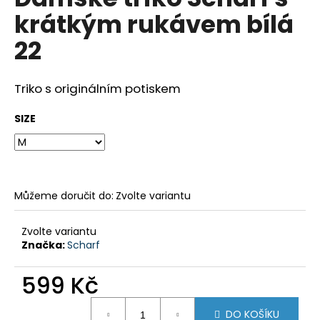
je
a
krátkým rukávem bílá
0,0
z
j
22
5
í
hvězdiček.
t
Triko s originálním potiskem
?
SIZE
HLEDAT
Můžeme doručit do:
Zvolte variantu
D
Zvolte variantu
o
Značka:
Scharf
p
o
599 Kč
r
Měrná
u
DO KOŠÍKU
cena: