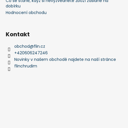
Co se stane, když si nevyzvednete zboží zaslané na
dobírku
Hodnocení obchodu
Kontakt
obchod
@
flin.cz
+420606247246
Novinky v našem obchodě najdete na naší stránce
flinchrudim