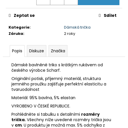
č
u
j
Zeptat se
Sdílet
e
m
Kategorie
:
Dámská trička
e
Záruka
:
2 roky
DÁMSKÉ
Popis
Diskuze
Značka
3/4
KALHOTY
MISSY
Dámské bavlněné triko s krátkým rukávem od
NBSLP4242B
českého výrobce Scharf.
ČERNÉ
Originální potisk, příjemný materiál, struktura
699
jemného proužku zajišťuje perfektní elasticitu a
Kč
tvaruodolnost
Původně:
1
Materiál: 95% bavlna, 5% elastan
295
Kč
VYROBENO V ČESKÉ REPUBLICE.
Prohlédněte si tabulku s detailními
rozměry
trička.
Všechny níže uvedené rozměry trička jsou
v
cm
. U produktu je možná max. 5% odchylka z