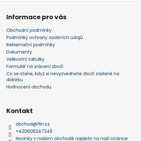
Z
á
Informace pro vás
p
a
Obchodní podmínky
t
Podmínky ochrany osobních údajů
í
Reklamační podmínky
Dokumenty
Velikostní tabulky
Formulář na vrácení zboží
Co se stane, když si nevyzvednete zboží zaslané na
dobírku
Hodnocení obchodu
Kontakt
obchod
@
flin.cz
+420606247246
Novinky v našem obchodě najdete na naší stránce