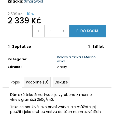
č
Značka:
Smartwool
u
j
2 599 Kč
–10 %
e
2 339 Kč
m
Měrná
e
DO KOŠÍKU
cena:
DÁMSKÝ
Zeptat se
Sdílet
THERMO
SET
TÄRNABY
Roláky a trička s Merino
Kategorie
:
wool
999
Záruka
:
2 roky
Kč
Původně:
1
499
Popis
Podobné (8)
Diskuze
Kč
Dámské triko Smartwool je vyrobeno z merino
vlny s gramáží 250g/m2.
Triko se používá jako první vrstva, ale můžete jej
použít i jako druhou vrstvu do těch nejmrazivějších