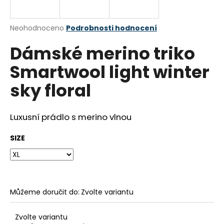
a
j
Průměrné
Neohodnoceno
Podrobnosti hodnocení
í
hodnocení
Dámské merino triko
produktu
t
je
?
Smartwool light winter
0,0
z
sky floral
5
hvězdiček.
Luxusní prádlo s merino vlnou
HLEDAT
SIZE
D
o
p
o
Můžeme doručit do:
Zvolte variantu
r
u
Zvolte variantu