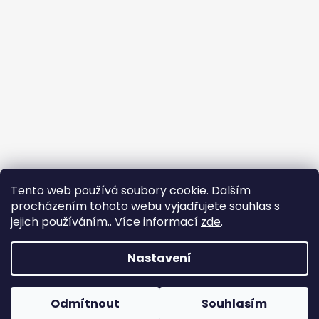
Tento web používá soubory cookie. Dalším
procházením tohoto webu vyjadřujete souhlas s
jejich používáním.. Více informací
zde
.
Flin Sport
Nastavení
Vytvořil Shoptet
Copyright 2026
Flin Sport
. Všechna práva vyhrazena.
Odmítnout
Souhlasím
Upravit nastavení cookies