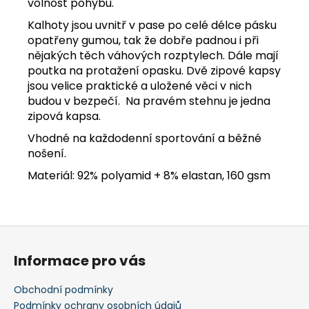
volnost pohybu.
Kalhoty jsou uvnitř v pase po celé délce pásku
opatřeny gumou, tak že dobře padnou i při
nějakých těch váhových rozptylech. Dále mají
poutka na protažení opasku. Dvě zipové kapsy
jsou velice praktické a uložené věci v nich
budou v bezpečí. Na pravém stehnu je jedna
zipová kapsa.
Vhodné na každodenní sportování a běžné
nošení.
Materiál: 92% polyamid + 8% elastan, 160 gsm
Z
á
Informace pro vás
p
a
Obchodní podmínky
t
Podmínky ochrany osobních údajů