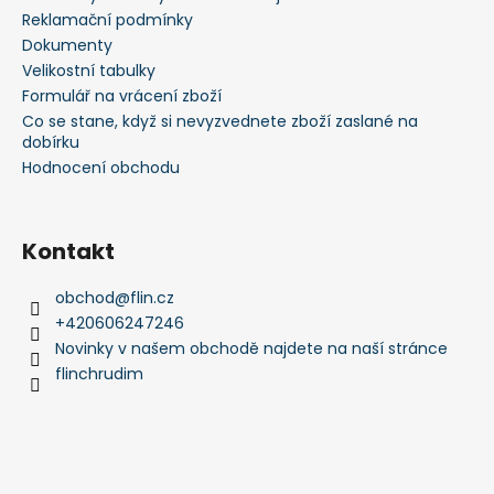
í
Reklamační podmínky
Dokumenty
Velikostní tabulky
Formulář na vrácení zboží
Co se stane, když si nevyzvednete zboží zaslané na
dobírku
Hodnocení obchodu
Kontakt
obchod
@
flin.cz
+420606247246
Novinky v našem obchodě najdete na naší stránce
flinchrudim