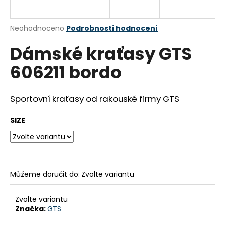
a
j
Průměrné
Neohodnoceno
Podrobnosti hodnocení
í
hodnocení
Dámské kraťasy GTS
produktu
t
je
?
606211 bordo
0,0
z
5
hvězdiček.
Sportovní kraťasy od rakouské firmy GTS
HLEDAT
SIZE
D
o
Můžeme doručit do:
Zvolte variantu
p
o
Zvolte variantu
r
Značka:
GTS
u