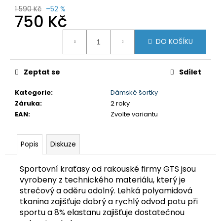
č
1 590 Kč
–52 %
u
750 Kč
j
e
Měrná
DO KOŠÍKU
cena:
m
e
Zeptat se
Sdílet
MAC
IN
Kategorie
:
Dámské šortky
A
Záruka
:
2 roky
SAC
EAN
:
Zvolte variantu
ORIGIN
OCEAN
BLUE
Popis
Diskuze
1
490
Kč
Sportovní kraťasy od rakouské firmy GTS jsou
Původně:
vyrobeny z technického materiálu, který je
1
590
strečový a oděru odolný. Lehká polyamidová
Kč
tkanina zajišťuje dobrý a rychlý odvod potu při
sportu a 8% elastanu zajišťuje dostatečnou