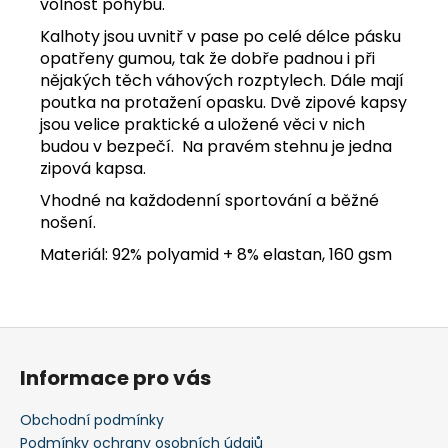
volnost pohybu.
Kalhoty jsou uvnitř v pase po celé délce pásku
opatřeny gumou, tak že dobře padnou i při
nějakých těch váhových rozptylech. Dále mají
poutka na protažení opasku. Dvě zipové kapsy
jsou velice praktické a uložené věci v nich
budou v bezpečí. Na pravém stehnu je jedna
zipová kapsa.
Vhodné na každodenní sportování a běžné
nošení.
Materiál: 92% polyamid + 8% elastan, 160 gsm
Z
á
Informace pro vás
p
a
Obchodní podmínky
t
Podmínky ochrany osobních údajů