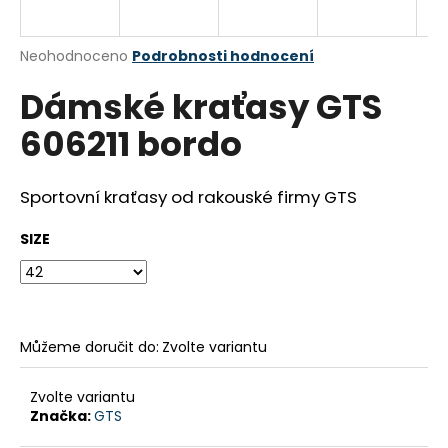
a
j
Průměrné
Neohodnoceno
Podrobnosti hodnocení
í
hodnocení
Dámské kraťasy GTS
produktu
t
je
?
606211 bordo
0,0
z
5
hvězdiček.
Sportovní kraťasy od rakouské firmy GTS
HLEDAT
SIZE
D
o
Můžeme doručit do:
Zvolte variantu
p
o
Zvolte variantu
r
Značka:
GTS
u