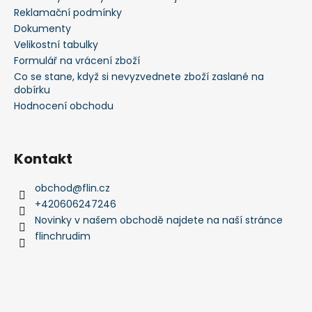
í
Reklamační podmínky
Dokumenty
Velikostní tabulky
Formulář na vrácení zboží
Co se stane, když si nevyzvednete zboží zaslané na
dobírku
Hodnocení obchodu
Kontakt
obchod
@
flin.cz
+420606247246
Novinky v našem obchodě najdete na naší stránce
flinchrudim