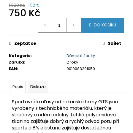
č
1 590 Kč
–52 %
u
750 Kč
j
e
Měrná
DO KOŠÍKU
cena:
m
e
Zeptat se
Sdílet
DÁMSKÉ
KRAŤASY
Kategorie
:
Dámské šortky
GTS
Záruka
:
2 roky
606211
EAN
:
9010083291050
BORDO
750
Kč
Popis
Diskuze
Původně:
1
590
Sportovní kraťasy od rakouské firmy GTS jsou
Kč
vyrobeny z technického materiálu, který je
strečový a oděru odolný. Lehká polyamidová
tkanina zajišťuje dobrý a rychlý odvod potu při
sportu a 8% elastanu zajišťuje dostatečnou