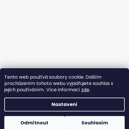
Tento web používá soubory cookie. Dalším
procházením tohoto webu vyjadřujete souhlas s
jejich používáním.. Více informací
zde
.
Flin Sport
Nastavení
Vytvořil Shoptet
Copyright 2026
Flin Sport
. Všechna práva vyhrazena.
Odmítnout
Souhlasím
Upravit nastavení cookies