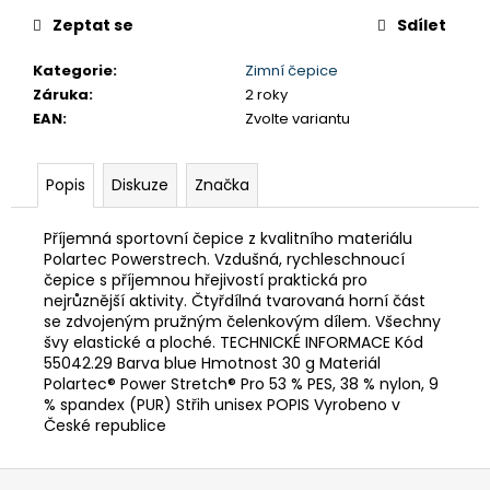
č
u
Zeptat se
Sdílet
j
Kategorie
:
Zimní čepice
e
Záruka
:
2 roky
m
EAN
:
Zvolte variantu
e
Popis
Diskuze
Značka
PÁNSKÉ
KRAŤASY
GTS
Příjemná sportovní čepice z kvalitního materiálu
606211
Polartec Powerstrech. Vzdušná, rychleschnoucí
MODRÁ
čepice s příjemnou hřejivostí praktická pro
990
nejrůznější aktivity. Čtyřdílná tvarovaná horní část
Kč
se zdvojeným pružným čelenkovým dílem. Všechny
Původně:
švy elastické a ploché. TECHNICKÉ INFORMACE Kód
1
55042.29 Barva blue Hmotnost 30 g Materiál
590
Kč
Polartec® Power Stretch® Pro 53 % PES, 38 % nylon, 9
% spandex (PUR) Střih unisex POPIS Vyrobeno v
České republice
Z