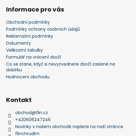
á
Informace pro vás
p
a
Obchodní podmínky
t
Podmínky ochrany osobních údajů
í
Reklamační podmínky
Dokumenty
Velikostní tabulky
Formulář na vrácení zboží
Co se stane, když si nevyzvednete zboží zaslané na
dobírku
Hodnocení obchodu
Kontakt
obchod
@
flin.cz
+420606247246
Novinky v našem obchodě najdete na naší stránce
flinchrudim