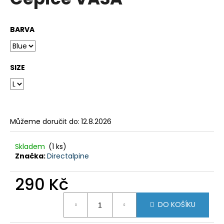
je
a
0,0
z
j
BARVA
5
í
hvězdiček.
t
?
SIZE
HLEDAT
Můžeme doručit do:
12.8.2026
Skladem
(1 ks)
Značka:
Directalpine
D
o
290 Kč
p
o
Měrná
r
DO KOŠÍKU
cena:
u