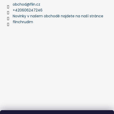
obchod
@
flin.cz
+420606247246
Novinky v našem obchodě najdete na naší stránce
flinchrudim