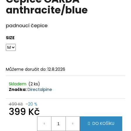
je
a
anthracite/blue
0,0
z
j
5
í
hvězdiček.
padnoucí čepice
t
?
SIZE
HLEDAT
Můžeme doručit do:
12.8.2026
Skladem
(2 ks)
Značka:
Directalpine
D
o
499 Kč
–20 %
p
399 Kč
o
r
Měrná
DO KOŠÍKU
cena:
u