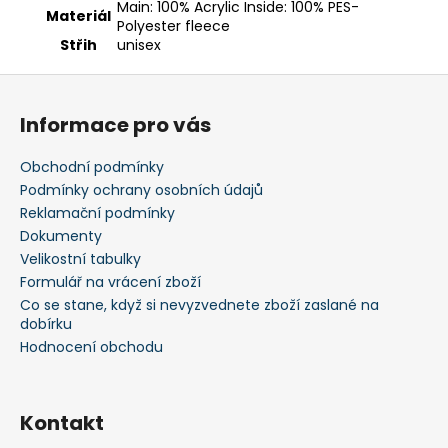
Main: 100% Acrylic Inside: 100% PES-
Materiál
Polyester fleece
Střih
unisex
Z
á
Informace pro vás
p
a
Obchodní podmínky
t
Podmínky ochrany osobních údajů
í
Reklamační podmínky
Dokumenty
Velikostní tabulky
Formulář na vrácení zboží
Co se stane, když si nevyzvednete zboží zaslané na
dobírku
Hodnocení obchodu
Kontakt