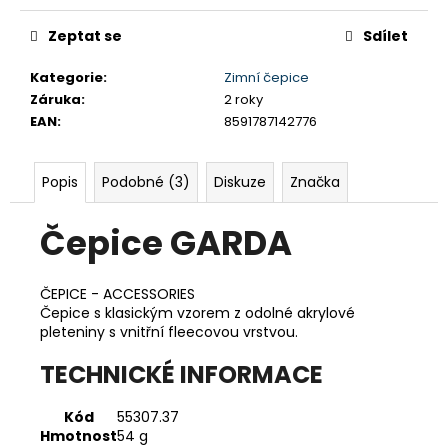
č
u
Zeptat se
Sdílet
j
e
Kategorie
:
Zimní čepice
m
Záruka
:
2 roky
e
EAN
:
8591787142776
DÁMSKÉ
Popis
Podobné (3)
Diskuze
Značka
3/4
KALHOTY
MISSY
Čepice GARDA
NBSLP4242B
FIALOVÉ
699
ČEPICE - ACCESSORIES
Kč
Čepice s klasickým vzorem z odolné akrylové
Původně:
pleteniny s vnitřní fleecovou vrstvou.
1
295
Kč
TECHNICKÉ INFORMACE
Kód
55307.37
Hmotnost
54 g