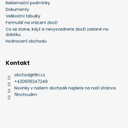
í
Reklamační podmínky
Dokumenty
Velikostní tabulky
Formulář na vrácení zboží
Co se stane, když si nevyzvednete zboží zaslané na
dobírku
Hodnocení obchodu
Kontakt
obchod
@
flin.cz
+420606247246
Novinky v našem obchodě najdete na naší stránce
flinchrudim