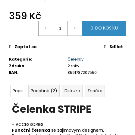
č
u
359 Kč
j
e
Měrná
m
DO KOŠÍKU
cena:
e
Zeptat se
Sdílet
DÁMSKÉ
3/4
Kategorie
:
Čelenky
KALHOTY
Záruka
:
2 roky
MISSY
NBSLP4242B
EAN
:
8591787207550
ČERNÉ
699
Kč
Popis
Podobné (2)
Diskuze
Značka
Původně:
1
Čelenka STRIPE
295
Kč
- ACCESSORIES
Funkční čelenka
se zajímavým designem.