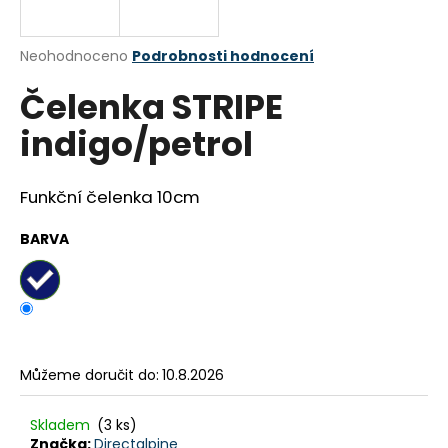
a
j
Průměrné
Neohodnoceno
Podrobnosti hodnocení
í
hodnocení
Čelenka STRIPE
produktu
t
je
?
indigo/petrol
0,0
z
5
hvězdiček.
Funkční čelenka 10cm
HLEDAT
BARVA
D
o
p
Můžeme doručit do:
10.8.2026
o
r
Skladem
(3 ks)
u
Značka:
Directalpine