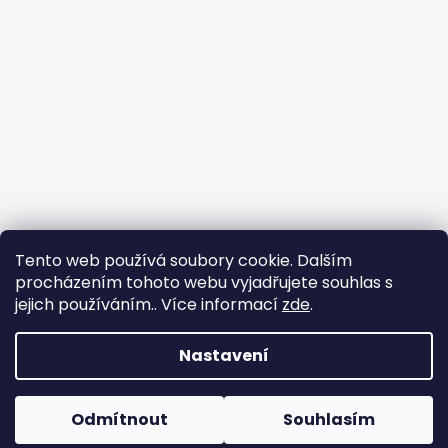
Tento web používá soubory cookie. Dalším
procházením tohoto webu vyjadřujete souhlas s
Flin Sport
jejich používáním.. Více informací
zde
.
Nastavení
Vytvořil Shoptet
Copyright 2026
Flin Sport
. Všechna práva vyhrazena.
Odmítnout
Souhlasím
Upravit nastavení cookies