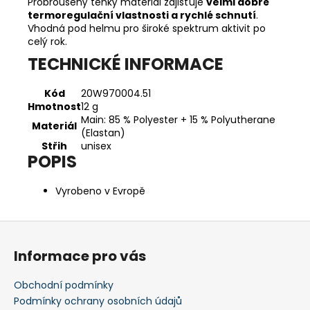
Probroušený tenký materiál zajišťuje
velmi dobré
termoregulační vlastnosti a rychlé schnutí
.
Vhodná pod helmu pro široké spektrum aktivit po
celý rok.
TECHNICKÉ INFORMACE
Kód
20W970004.51
Hmotnost
12 g
Main: 85 % Polyester + 15 % Polyutherane
Materiál
(Elastan)
Střih
unisex
POPIS
Vyrobeno v Evropě
Z
á
Informace pro vás
p
a
Obchodní podmínky
t
Podmínky ochrany osobních údajů