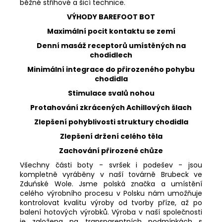
běžné střihové a šicí technice.
VÝHODY BAREFOOT BOT
Maximální pocit kontaktu se zemí
Denní masáž receptorů umístěných na
chodidlech
Minimální integrace do přirozeného pohybu
chodidla
Stimulace svalů nohou
Protahování zkrácených Achillových šlach
Zlepšení pohyblivosti struktury chodidla
Zlepšení držení celého těla
Zachování přirozené chůze
Všechny části boty - svršek i podešev - jsou
kompletně vyráběny v naší továrně Brubeck ve
Zduńské Wole. Jsme polská značka a umístění
celého výrobního procesu v Polsku nám umožňuje
kontrolovat kvalitu výroby od tvorby příze, až po
balení hotových výrobků. Výroba v naší společnosti
je založena na transparentních podmínkách s