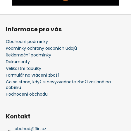
Z
á
Informace pro vás
p
a
Obchodní podmínky
t
Podmínky ochrany osobních údajů
í
Reklamační podmínky
Dokumenty
Velikostní tabulky
Formulář na vrácení zboží
Co se stane, když si nevyzvednete zboží zaslané na
dobírku
Hodnocení obchodu
Kontakt
obchod
@
flin.cz