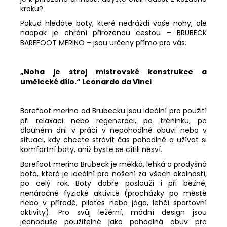
kroku?
Pokud hledáte boty, které nedráždí vaše nohy, ale
naopak je chrání přirozenou cestou – BRUBECK
BAREFOOT MERINO – jsou určeny přímo pro vás.
„Noha je stroj mistrovské konstrukce a
umělecké dílo.“ Leonardo da Vinci
Barefoot merino od Brubecku jsou ideální pro použití
při relaxaci nebo regeneraci, po tréninku, po
dlouhém dni v práci v nepohodlné obuvi nebo v
situaci, kdy chcete strávit čas pohodlně a užívat si
komfortní boty, aniž byste se cítili nesví.
Barefoot merino Brubeck je měkká, lehká a prodyšná
bota, která je ideální pro nošení za všech okolností,
po celý rok. Boty dobře poslouží i při běžné,
nenáročné fyzické aktivitě (procházky po městě
nebo v přírodě, pilates nebo jóga, lehčí sportovní
aktivity). Pro svůj ležérní, módní design jsou
jednoduše použitelné jako pohodlná obuv pro