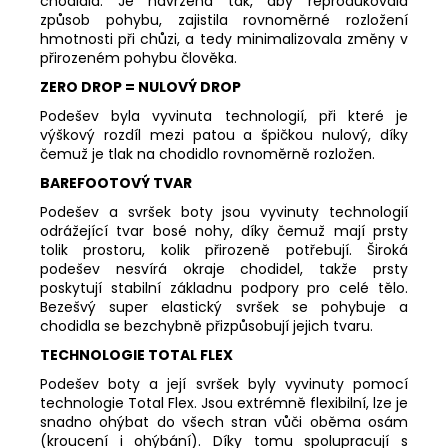
chodidla. Je navržená tak, aby reprodukovala
způsob pohybu, zajistila rovnoměrné rozložení
hmotnosti při chůzi, a tedy minimalizovala změny v
přirozeném pohybu člověka.
ZERO DROP = NULOVÝ DROP
Podešev byla vyvinuta technologií, při které je
výškový rozdíl mezi patou a špičkou nulový, díky
čemuž je tlak na chodidlo rovnoměrně rozložen.
BAREFOOTOVÝ TVAR
Podešev a svršek boty jsou vyvinuty technologií
odrážející tvar bosé nohy, díky čemuž mají prsty
tolik prostoru, kolik přirozeně potřebují. Široká
podešev nesvírá okraje chodidel, takže prsty
poskytují stabilní základnu podpory pro celé tělo.
Bezešvý super elastický svršek se pohybuje a
chodidla se bezchybně přizpůsobují jejich tvaru.
TECHNOLOGIE TOTAL FLEX
Podešev boty a její svršek byly vyvinuty pomocí
technologie Total Flex. Jsou extrémně flexibilní, lze je
snadno ohýbat do všech stran vůči oběma osám
(kroucení i ohýbání). Díky tomu spolupracují s