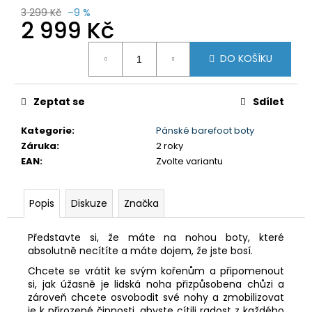
3 299 Kč
–9 %
2 999 Kč
Měrná
DO KOŠÍKU
cena:
Zeptat se
Sdílet
Kategorie
:
Pánské barefoot boty
Záruka
:
2 roky
EAN
:
Zvolte variantu
Popis
Diskuze
Značka
Představte si, že máte na nohou boty, které
absolutně necítíte a máte dojem, že jste bosí.
Chcete se vrátit ke svým kořenům a připomenout
si, jak úžasně je lidská noha přizpůsobena chůzi a
zároveň chcete osvobodit své nohy a zmobilizovat
je k přirozené činnosti, abyste cítili radost z každého