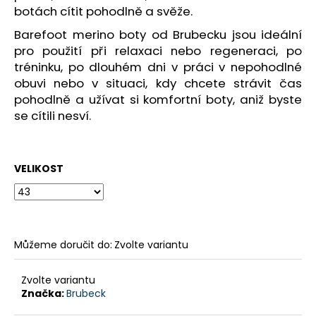
č
botách cítit pohodlně a svěže.
u
j
Barefoot merino boty od Brubecku jsou ideální
e
pro použití při relaxaci nebo regeneraci, po
m
tréninku, po dlouhém dni v práci v nepohodlné
e
obuvi nebo v situaci, kdy chcete strávit čas
pohodlně a užívat si komfortní boty, aniž byste
se cítili nesví.
DÁMSKÁ
ZATEPLOVACÍ
SUKNĚ
GTS
600522
VELIKOST
SMOKE
629
Kč
Původně:
1
Můžeme doručit do:
Zvolte variantu
990
Kč
Zvolte variantu
Značka:
Brubeck