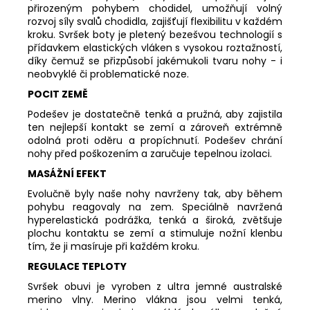
přirozeným pohybem chodidel, umožňují volný
rozvoj síly svalů chodidla, zajišťují flexibilitu v každém
kroku. Svršek boty je pletený bezešvou technologií s
přídavkem elastických vláken s vysokou roztažností,
díky čemuž se přizpůsobí jakémukoli tvaru nohy - i
neobvyklé či problematické noze.
POCIT ZEMĚ
Podešev je dostatečně tenká a pružná, aby zajistila
ten nejlepší kontakt se zemí a zároveň extrémně
odolná proti oděru a propíchnutí. Podešev chrání
nohy před poškozením a zaručuje tepelnou izolaci.
MASÁŽNÍ EFEKT
Evolučně byly naše nohy navrženy tak, aby během
pohybu reagovaly na zem. Speciálně navržená
hyperelastická podrážka, tenká a široká, zvětšuje
plochu kontaktu se zemí a stimuluje nožní klenbu
tím, že ji masíruje při každém kroku.
REGULACE TEPLOTY
Svršek obuvi je vyroben z ultra jemné australské
merino vlny. Merino vlákna jsou velmi tenká,