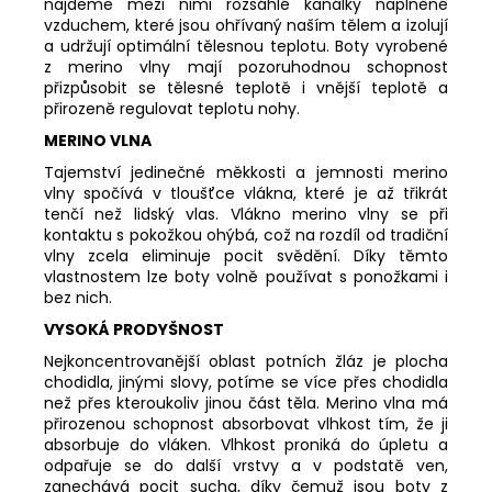
najdeme mezi nimi rozsáhlé kanálky naplněné
vzduchem, které jsou ohřívaný naším tělem a izolují
a udržují optimální tělesnou teplotu. Boty vyrobené
z merino vlny mají pozoruhodnou schopnost
přizpůsobit se tělesné teplotě i vnější teplotě a
přirozeně regulovat teplotu nohy.
MERINO VLNA
Tajemství jedinečné měkkosti a jemnosti merino
vlny spočívá v tloušťce vlákna, které je až třikrát
tenčí než lidský vlas. Vlákno merino vlny se při
kontaktu s pokožkou ohýbá, což na rozdíl od tradiční
vlny zcela eliminuje pocit svědění. Díky těmto
vlastnostem lze boty volně používat s ponožkami i
bez nich.
VYSOKÁ PRODYŠNOST
Nejkoncentrovanější oblast potních žláz je plocha
chodidla, jinými slovy, potíme se více přes chodidla
než přes kteroukoliv jinou část těla. Merino vlna má
přirozenou schopnost absorbovat vlhkost tím, že ji
absorbuje do vláken. Vlhkost proniká do úpletu a
odpařuje se do další vrstvy a v podstatě ven,
zanechává pocit sucha, díky čemuž jsou boty z