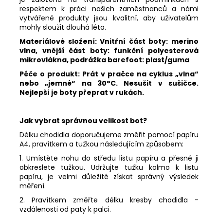
respektem k práci našich zaměstnanců a námi
vytvářené produkty jsou kvalitní, aby uživatelům
mohly sloužit dlouhá léta.
Materiálové složení: Vnitřní část boty: merino
vlna, vnější část boty:
funkční polyesterová
mikrovlákna
, podrážka barefoot: plast/guma
Péče o produkt: Prát v pračce na cyklus „vlna“
nebo „jemné“ na 30°C. Nesušit v sušičce.
Nejlepší je boty přeprat v rukách.
Jak vybrat správnou velikost bot?
Délku chodidla doporučujeme změřit pomocí papíru
A4, pravítkem a tužkou následujícím způsobem:
1. Umístěte nohu do středu listu papíru a přesně ji
obkreslete tužkou. Udržujte tužku kolmo k listu
papíru, je velmi důležité získat správný výsledek
měření.
2. Pravítkem změřte délku kresby chodidla -
vzdálenosti od paty k palci.