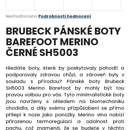
a
j
Průměrné
Neohodnoceno
Podrobnosti hodnocení
í
hodnocení
BRUBECK PÁNSKÉ BOTY
produktu
t
je
?
BAREFOOT MERINO
0,0
z
ČERNÉ SH5003
5
hvězdiček.
Hledáte boty, které by poskytovaly pohodlí a
HLEDAT
podporovaly zdravou chůzi, a zároveň byly v
souladu s přírodou? Pánské boty Brubeck
SH5003 Merino Barefoot by mohly být tou
D
pravou volbou pro vás. Tyto minimalistické boty
o
jsou navrženy s ohledem na biomechaniku
p
chodidla, a díky svému přizpůsobení se přímo
o
přilepí k noze jako ponožky. Merino vlna nabízí
r
přirozenou termoregulaci a odolnost proti
u
pachu, což znamená, že se budete v těchto