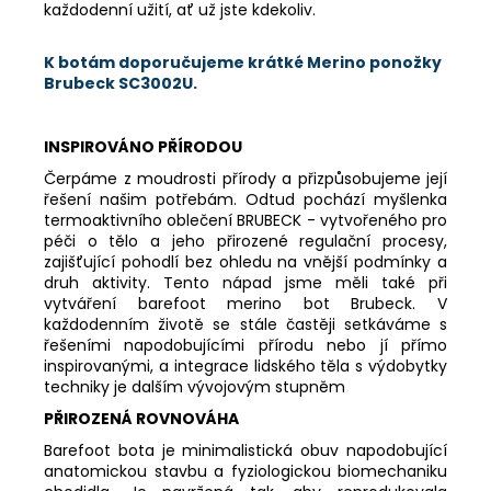
každodenní užití, ať už jste kdekoliv.
K botám doporučujeme krátké Merino ponožky
Brubeck SC3002U.
INSPIROVÁNO PŘÍRODOU
Čerpáme z moudrosti přírody a přizpůsobujeme její
řešení našim potřebám. Odtud pochází myšlenka
termoaktivního oblečení BRUBECK - vytvořeného pro
péči o tělo a jeho přirozené regulační procesy,
zajišťující pohodlí bez ohledu na vnější podmínky a
druh aktivity. Tento nápad jsme měli také při
vytváření barefoot merino bot Brubeck. V
každodenním životě se stále častěji setkáváme s
řešeními napodobujícími přírodu nebo jí přímo
inspirovanými, a integrace lidského těla s výdobytky
techniky je dalším vývojovým stupněm
PŘIROZENÁ ROVNOVÁHA
Barefoot bota je minimalistická obuv napodobující
anatomickou stavbu a fyziologickou biomechaniku