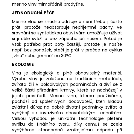
merino vlny mimořádně prodyšné.
JEDNODUCHÁ PÉČE
Merino vlna se snadno udržuje a není třeba ji často
prát, protože neabsorbuje nepříjemné pachy. Ve
srovnání se syntetickou obuví vám umožňuje užívat
si ji déle svěží a bez zápachu při nošení. Pokud je
však potřeba prát boty častěji, protože je nosíte
např. bez ponožek, stačí je prát v pračce na cyklus
„vlna“ nebo „jemné“ na 30°C.
EKOLOGIE
Vlna je ekologický a plně obnovitelný materiál.
Výroba vlny je založena na tradičních metodách,
zvířata žijí v polodivokých podmínkách a živí se z
velké části přírodními krmivy, které se nacházejí v
jejich prostředí. Merino vlna, kterou používáme,
pochází od spolehlivých dodavatelů, kteří kladou
zvláštní důraz na dobré životní podmínky zvířat a
vyhýbají se invazivním chovatelským technikám.
Velkou výhodou je unikátní technologie pletení
svršku do finálního tvaru, díky čemuž se zcela
vyhýbáme standardně vznikajícímu odpadu při