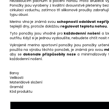
nežádoucím pachům a pocení nohou. Proto Brubeck vyt
Ponožky jsou vyrobeny z kvalitní dvouvrstvé pleteniny be
cirkulaci vzduchu, zatímco tři silikonové proužky zabraňu
typu obuvi.
Merino vlna je známá svou
schopností odolávat nepříj
teplejší dny, protože dokážou
regulovat teplotu nohou.
Tyto ponožky jsou vhodné pro
každodenní nošení
a lze
outfitu. Když si je jednou vyzkoušíte, nebudete chtít nosit n
Vykrojené merino sportovní ponožky jsou ponožky určené pr
použita na výrobu těchto ponožek, je známá pro svou
mě
aby se
dokonale přizpůsobily noze
a minimalizovaly t
každodenní nošení.
Barvy
Velikosti
Materiálové složení
Gramáž
Kód produktu