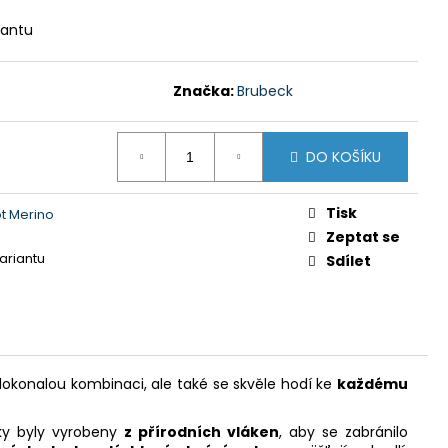
Y GTS 606211 MODRÁ
iantu
 Kč
Značka:
Brubeck
DO KOŠÍKU
Tisk
t Merino
Zeptat se
variantu
Sdílet
dokonalou kombinaci, ale také se skvěle hodí ke
každému
žky byly vyrobeny
z přírodních vláken
, aby se zabránilo