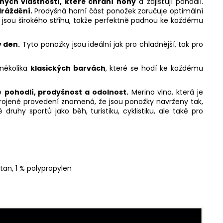
ných vlastností, které chrání nohy
a zajišťují pohodlí.
dráždění.
Prodyšná horní část ponožek zaručuje optimální
ky jsou širokého střihu, takže perfektně padnou ke každému
 den.
Tyto ponožky jsou ideální jak pro chladnější, tak pro
 několika
klasických barvách
, které se hodí ke každému
je
pohodlí, prodyšnost a odolnost.
Merino vlna, která je
krojené provedení znamená, že jsou ponožky navrženy tak,
ruhy sportů jako běh, turistiku, cyklistiku, ale také pro
tan, 1 % polypropylen