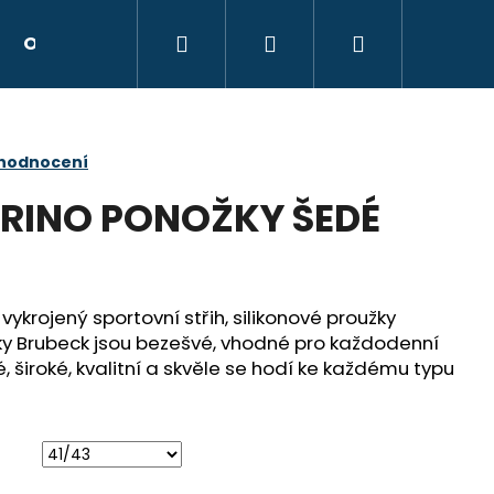
Hledat
Přihlášení
Nákupní
Obchodní podmínky
Kontakty
Hodnocen
košík
 hodnocení
RINO PONOŽKY ŠEDÉ
ykrojený sportovní střih, silikonové proužky
žky Brubeck jsou bezešvé, vhodné pro každodenní
, široké,
kvalitní a skvěle se hodí ke každému typu
Následující