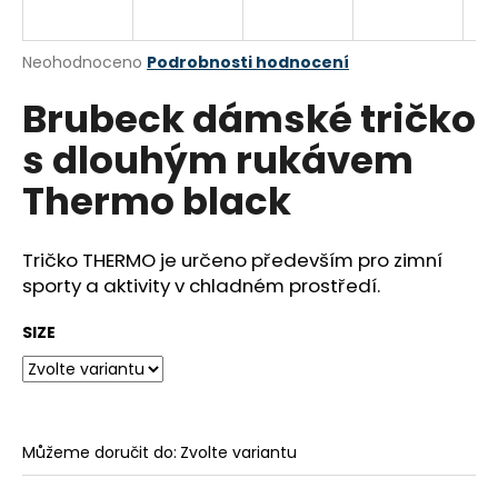
a
j
Průměrné
Neohodnoceno
Podrobnosti hodnocení
í
hodnocení
Brubeck dámské tričko
produktu
t
je
?
s dlouhým rukávem
0,0
z
Thermo black
5
hvězdiček.
Tričko THERMO je určeno především pro zimní
HLEDAT
sporty a aktivity v chladném prostředí.
SIZE
D
o
p
o
r
Můžeme doručit do:
Zvolte variantu
u