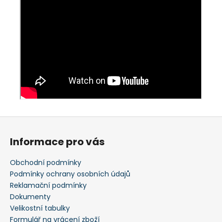
Z
á
Informace pro vás
p
a
Obchodní podmínky
t
Podmínky ochrany osobních údajů
í
Reklamační podmínky
Dokumenty
Velikostní tabulky
Formulář na vrácení zboží