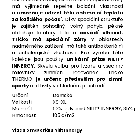
má výjimečné tepelné izolační vlastnosti
a
umožňuje udržet tělu optimální teplotu
za každého počasí.
Díky speciální struktuře
je zajištěn pohodlný, volný pohyb, pěkně
obtahuje kontury těla a
odvádí vlhkost.
Tričko má speciální zóny
v oblastech
nadměrného zatížení, má také antibakteriální
a antialergické vlastnosti. Pro výrobu této
kolekce jsou použity
unikátní příze NILIT®
INNERGY
. Skvělá volba pro lyžaře a všechny
milovníky zimních radovánek. Tričko
THERMO
je určeno především pro zimní
sporty
a aktivity v chladném prostředí.
Určení
Dámské
Velikosti
XS-XL
Materiál
63% polyamid NILIT® INNERGY, 35% 
Hmotnost
185 g/m2
Videa o materiálu Nilit Innergy: