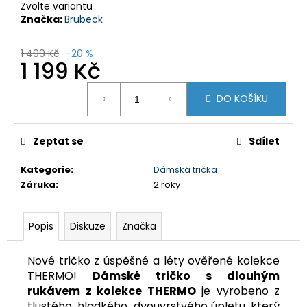
č
Zvolte variantu
u
Značka:
Brubeck
j
e
1 499 Kč
–20 %
m
1 199 Kč
e
Měrná
DO KOŠÍKU
cena:
DÁMSKÁ
ZATEPLOVACÍ
SUKNĚ
Zeptat se
Sdílet
GTS
600522
Kategorie
:
Dámská trička
SMOKE
Záruka
:
2 roky
629
Kč
Původně:
Popis
Diskuze
Značka
1
990
Kč
Nové tričko z úspěšné a léty ověřené kolekce
THERMO!
Dámské tričko s dlouhým
rukávem z kolekce THERMO
je vyrobeno z
tlustého, hladkého, dvouvrstvého úpletu, který