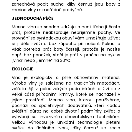
zanechává pocit sucha, díky čemuž jsou boty z
merino vlny mimořádně prodyšné.
JEDNODUCHÁ PÉČE
Merino vlna se snadno udržuje a není třeba ji často
prát, protože neabsorbuje nepříjemné pachy. Ve
srovnání se syntetickou obuví vám umožňuje užívat
si ji déle svěží a bez zápachu při nošení. Pokud je
však potřeba prát boty častěji, protože je nosíte
např. bez ponožek, stačí je prát v pračce na cyklus
„vlna“ nebo „jemné“ na 30°C.
EKOLOGIE
Vlna je ekologický a plně obnovitelný materiál.
Výroba vlny je založena na tradičních metodách,
zvířata žijí v polodivokých podmínkách a živí se z
velké části přírodními krmivy, které se nacházejí v
jejich prostředí. Merino vlna, kterou používáme,
pochází od spolehlivých dodavatelů, kteří kladou
zvláštní důraz na dobré životní podmínky zvířat a
vyhýbají se invazivním chovatelským technikám.
Velkou výhodou je unikátní technologie pletení
svršku do finálního tvaru, díky čemuž se zcela