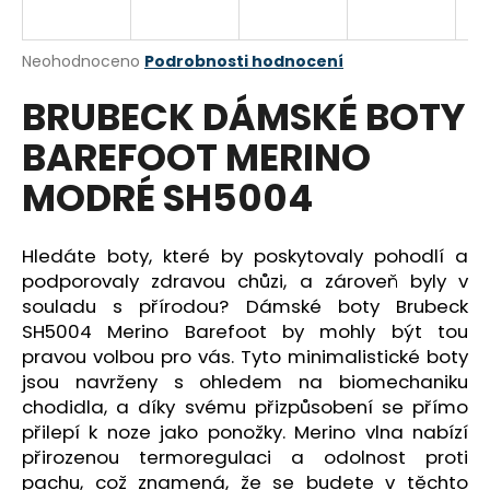
a
j
Průměrné
Neohodnoceno
Podrobnosti hodnocení
í
hodnocení
BRUBECK DÁMSKÉ BOTY
produktu
t
je
?
BAREFOOT MERINO
0,0
z
MODRÉ SH5004
5
hvězdiček.
Hledáte boty, které by poskytovaly pohodlí a
HLEDAT
podporovaly zdravou chůzi, a zároveň byly v
souladu s přírodou? Dámské boty Brubeck
SH5004 Merino Barefoot by mohly být tou
D
pravou volbou pro vás. Tyto minimalistické boty
o
jsou navrženy s ohledem na biomechaniku
p
chodidla, a díky svému přizpůsobení se přímo
o
přilepí k noze jako ponožky. Merino vlna nabízí
r
přirozenou termoregulaci a odolnost proti
u
pachu, což znamená, že se budete v těchto