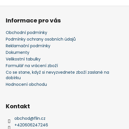
Z
á
Informace pro vás
p
a
Obchodní podmínky
t
Podmínky ochrany osobních údajů
í
Reklamační podmínky
Dokumenty
Velikostní tabulky
Formulář na vrácení zboží
Co se stane, když si nevyzvednete zboží zaslané na
dobírku
Hodnocení obchodu
Kontakt
obchod
@
flin.cz
+420606247246