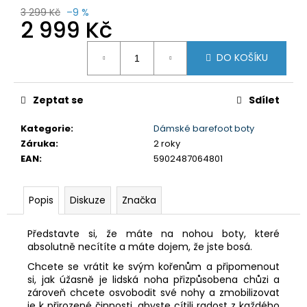
3 299 Kč
–9 %
2 999 Kč
Měrná
DO KOŠÍKU
cena:
Zeptat se
Sdílet
Kategorie
:
Dámské barefoot boty
Záruka
:
2 roky
EAN
:
5902487064801
Popis
Diskuze
Značka
Představte si, že máte na nohou boty, které
absolutně necítíte a máte dojem, že jste bosá.
Chcete se vrátit ke svým kořenům a připomenout
si, jak úžasně je lidská noha přizpůsobena chůzi a
zároveň chcete osvobodit své nohy a zmobilizovat
je k přirozené činnosti, abyste cítili radost z každého