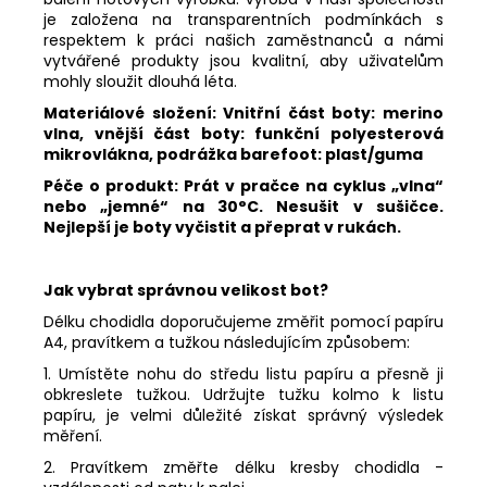
je založena na transparentních podmínkách s
respektem k práci našich zaměstnanců a námi
vytvářené produkty jsou kvalitní, aby uživatelům
mohly sloužit dlouhá léta.
Materiálové složení: Vnitřní část boty: merino
vlna, vnější část boty:
funkční polyesterová
mikrovlákna
, podrážka barefoot: plast/guma
Péče o produkt: Prát v pračce na cyklus „vlna“
nebo „jemné“ na 30°C. Nesušit v sušičce.
Nejlepší je boty vyčistit a přeprat v rukách.
Jak vybrat správnou velikost bot?
Délku chodidla doporučujeme změřit pomocí papíru
A4, pravítkem a tužkou následujícím způsobem:
1. Umístěte nohu do středu listu papíru a přesně ji
obkreslete tužkou. Udržujte tužku kolmo k listu
papíru, je velmi důležité získat správný výsledek
měření.
2. Pravítkem změřte délku kresby chodidla -