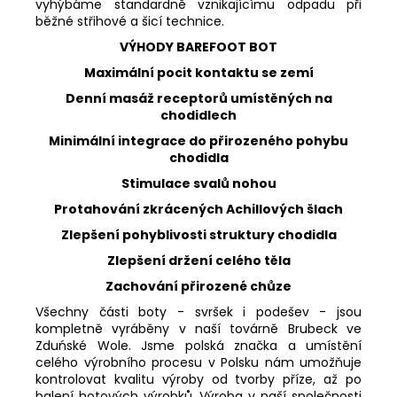
vyhýbáme standardně vznikajícímu odpadu při
běžné střihové a šicí technice.
VÝHODY BAREFOOT BOT
Maximální pocit kontaktu se zemí
Denní masáž receptorů umístěných na
chodidlech
Minimální integrace do přirozeného pohybu
chodidla
Stimulace svalů nohou
Protahování zkrácených Achillových šlach
Zlepšení pohyblivosti struktury chodidla
Zlepšení držení celého těla
Zachování přirozené chůze
Všechny části boty - svršek i podešev - jsou
kompletně vyráběny v naší továrně Brubeck ve
Zduńské Wole. Jsme polská značka a umístění
celého výrobního procesu v Polsku nám umožňuje
kontrolovat kvalitu výroby od tvorby příze, až po
balení hotových výrobků. Výroba v naší společnosti