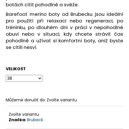
č
botách cítit pohodlně a svěže.
u
j
Barefoot merino boty od Brubecku jsou ideální
e
pro použití při relaxaci nebo regeneraci, po
m
tréninku, po dlouhém dni v práci v nepohodlné
e
obuvi nebo v situaci, kdy chcete strávit čas
pohodlně a užívat si komfortní boty, aniž byste
se cítili nesví.
DÁMSKÝ
THERMO
SET
TÄRNABY
VELIKOST
999
Kč
Původně:
1
499
Kč
Můžeme doručit do:
Zvolte variantu
Zvolte variantu
Značka:
Brubeck